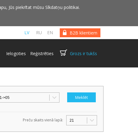
pu, Jūs piekrītat mūsu Sīkdatņu politikai.
LV
RU
EN
B2B klientiem
Ielogoties
Reģistrēties
Grozs ir tukšs
Preču skaits vienā lapā: