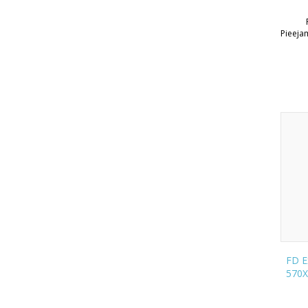
Pieeja
FD E
570X