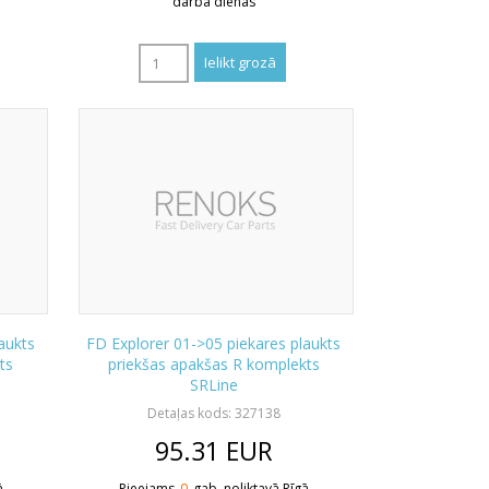
darba dienas
aukts
FD Explorer 01->05 piekares plaukts
ts
priekšas apakšas R komplekts
SRLine
Detaļas kods: 327138
95.31
EUR
ā
Pieejams
0
gab. noliktavā Rīgā