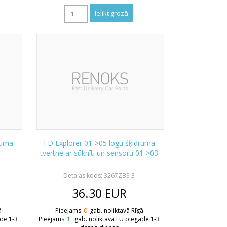
ruma
FD Explorer 01->05 logu šķidruma
tvertne ar sūknīti un sensoru 01->03
Detaļas kods: 3267ZBS-3
36.30
EUR
ā
Pieejams
0
gab. noliktavā Rīgā
āde 1-3
Pieejams
1
gab. noliktavā EU piegāde 1-3