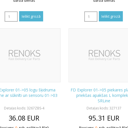
darba dienas
darba dienas
Explorer 01->05 logu šķidruma
FD Explorer 01->05 piekares pl
ne ar sūknīti un sensoru 01->03
priekšas apakšas L komplek
SRLine
Detaļas kods: 3267ZBS-4
Detaļas kods: 327137
36.08
EUR
95.31
EUR
Pieejams
0
gab. noliktavā Rīgā
Pieejams
0
gab. noliktavā Rīg