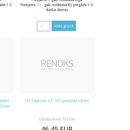
āde 1-3
Pieejams
5 +
gab. noliktavā EU piegāde 1-3
darba dienas
aukts
FD Explorer 01->05 priekšas rāmis
RLine
Detaļas kods: 327104
46.45
EUR