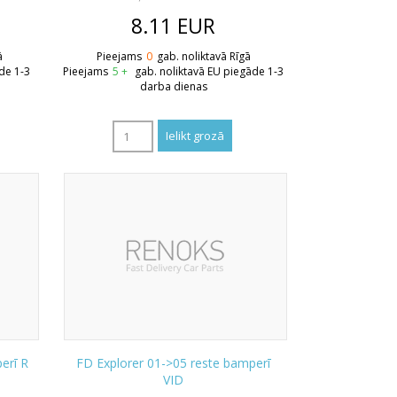
8.11
EUR
ā
Pieejams
0
gab. noliktavā Rīgā
de 1-3
Pieejams
5 +
gab. noliktavā EU piegāde 1-3
darba dienas
erī R
FD Explorer 01->05 reste bamperī
VID