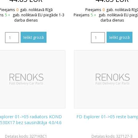
Pieejams
0
gab. noliktavā Rīgā
Pieejams
0
gab. noliktavā Rīg
ms
5 +
gab. noliktavā EU piegāde 1-3
Pieejams
5 +
gab. noliktavā EU pieg
darba dienas
darba dienas
xplorer 01->05 radiators KOND
FD Explorer 01->05 reste bamp
530X17 bez sausinātāja 4.0/4.6
Detaļas kods: 3271K8C1
Detaļas kods: 327127-3