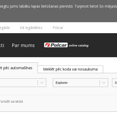
iegtu Jums labāku lapas lietošanas pieredzi. Turpinot lietot šo mājasla
iegāde
Kā iegādāties
Polcar
ti
Par mums
ēt pēc automašīnas
Meklēt pēc koda vai nosaukuma
Parādīt sarakstā