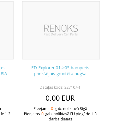
res
FD Explorer 01->05 bamperis
 USA
priekšējais gruntēta augša
Detaļas kods: 327107-1
0.00
EUR
ā
Pieejams
0
gab. noliktavā Rīgā
de 1-3
Pieejams
0
gab. noliktavā EU piegāde 1-3
darba dienas