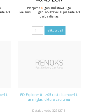
ā
Pieejams
0
gab. noliktavā Rīgā
āde 1-3
Pieejams
5 +
gab. noliktavā EU piegāde 1-3
darba dienas
erī L
FD Explorer 01->05 reste bamperī L
ar miglas luktura caurumu
Detaļas kods: 327127-1