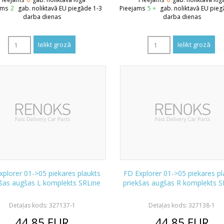
ams
2
gab. noliktavā EU piegāde 1-3
Pieejams
5 +
gab. noliktavā EU pieg
darba dienas
darba dienas
xplorer 01->05 piekares plaukts
FD Explorer 01->05 piekares pl
kšas augšas L komplekts SRLine
priekšas augšas R komplekts S
Detaļas kods: 327137-1
Detaļas kods: 327138-1
44.85
EUR
44.85
EUR