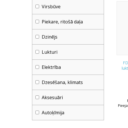
Virsbūve
Piekare, ritošā daļa
Dzinējs
Lukturi
FD
Elektrība
luk
Dzesēšana, klimats
Aksesuāri
Pieej
Autoķīmija