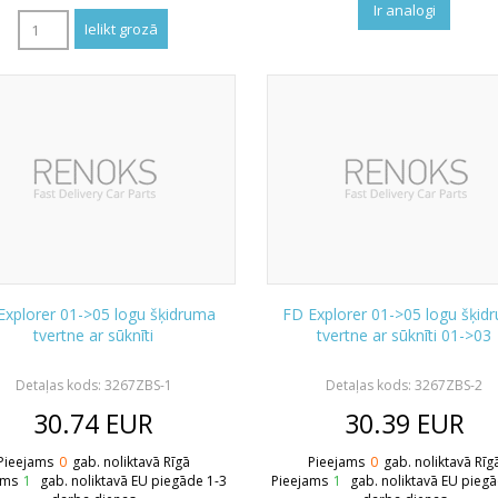
Ir analogi
Explorer 01->05 logu šķidruma
FD Explorer 01->05 logu šķid
tvertne ar sūknīti
tvertne ar sūknīti 01->03
Detaļas kods: 3267ZBS-1
Detaļas kods: 3267ZBS-2
30.74
EUR
30.39
EUR
Pieejams
0
gab. noliktavā Rīgā
Pieejams
0
gab. noliktavā Rīg
ams
1
gab. noliktavā EU piegāde 1-3
Pieejams
1
gab. noliktavā EU pieg