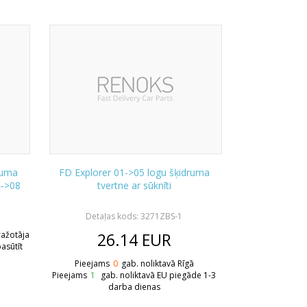
ruma
FD Explorer 01->05 logu šķidruma
4->08
tvertne ar sūknīti
Detaļas kods: 3271ZBS-1
 ražotāja
26.14
EUR
asūtīt
Pieejams
0
gab. noliktavā Rīgā
Pieejams
1
gab. noliktavā EU piegāde 1-3
darba dienas