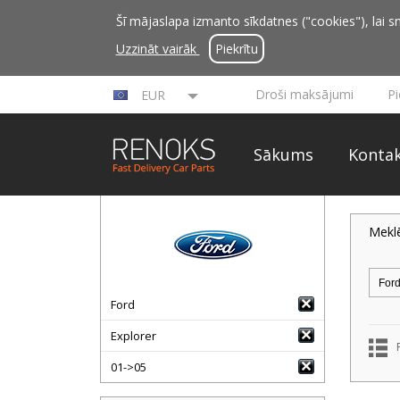
Šī mājaslapa izmanto sīkdatnes ("cookies"), lai sn
Uzzināt vairāk
Piekrītu
Droši maksājumi
P
EUR
Sākums
Kontak
Mekl
Ford
Explorer
01->05