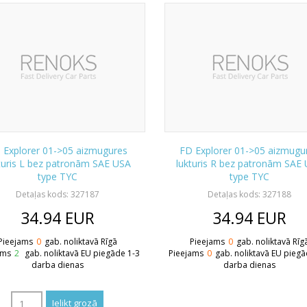
 Explorer 01->05 aizmugures
FD Explorer 01->05 aizmugu
turis L bez patronām SAE USA
lukturis R bez patronām SAE
type TYC
type TYC
Detaļas kods: 327187
Detaļas kods: 327188
34.94
EUR
34.94
EUR
Pieejams
0
gab. noliktavā Rīgā
Pieejams
0
gab. noliktavā Rīg
ams
2
gab. noliktavā EU piegāde 1-3
Pieejams
0
gab. noliktavā EU piegā
darba dienas
darba dienas