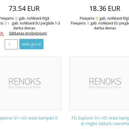
73.54
EUR
18.36
EUR
Pieejams
0
gab. noliktavā Rīgā
Pieejams
0
gab. noliktavā Rīg
ms
5 +
gab. noliktavā EU piegāde 1-3
Pieejams
0
gab. noliktavā EU piegā
darba dienas
darba dienas
Sūtīšanas ierobežojumi
xplorer 01->05 reste bamperī R
FD Explorer 01->05 reste bamp
ar miglas luktura caurumu