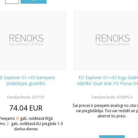
D Explorer 01->05 bamperis
FD Explorer 01->05 logu šķid
priekšējais gruntēts
sūknītis Dual skat FD Focus 0
Detaļas kods: 327107
Detaļas kods: 3202PS-3
74.04
EUR
Šai precei ir pieejami analogi no cita
vai piegādātāja. Tos var redzēt un p
atverot šo preci.
Pieejams
0
gab. noliktavā Rīgā
ams
2
gab. noliktavā EU piegāde 1-3
darba dienas