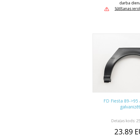
darba dien
Sūtīšanas ier
FD Fiesta 89->95 
galvanizē
Detaļas kods: 2
23.89
E