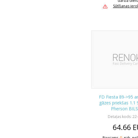
darba dien
Sūtīšanas ier
FD Fiesta 89->95 a
gāzes priekšas 1.1
Pherson BIL
Detaļas kods: 22
64.66
E
Pieejams
0
gab. nol