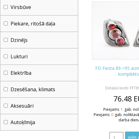
Virsbūve
Piekare, ritošā daļa
Dzinējs
Lukturi
FD Fiesta 89->95 aiz
Elektrība
komplekts
Detaļas kods: FFT8
Dzesēšana, klimats
76.48
E
Aksesuāri
Pieejams
1
gab. nol
Pieejams
0
gab. noliktav
darba dien
Autoķīmija