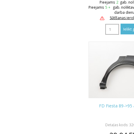
Pieejams
2
gab. nol
Pieejams
5 +
gab. nolikta
darba dien
Sūtīšanas ier
FD Fiesta 89->95 
Detaļas kods: 3