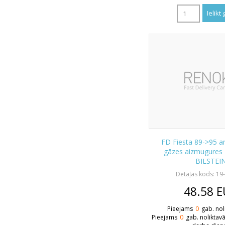
FD Fiesta 89->95 a
gāzes aizmugures 
BILSTEI
Detaļas kods: 19
48.58
E
Pieejams
0
gab. nol
Pieejams
0
gab. noliktav