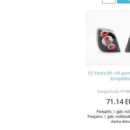
FD Fiesta 89->95 aiz
komplekts
Detaļas kods: FFT89
71.14
E
Pieejams
2
gab. nol
Pieejams
0
gab. noliktav
darba dien