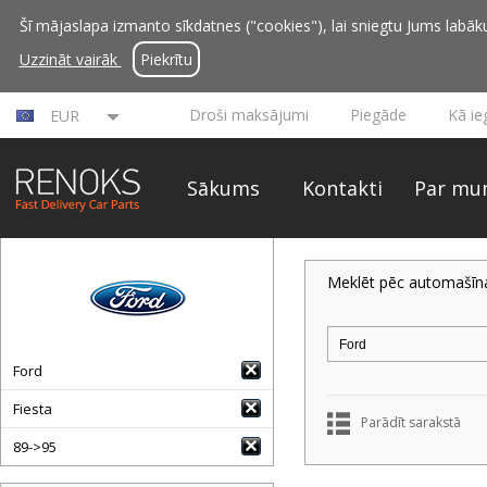
Šī mājaslapa izmanto sīkdatnes ("cookies"), lai sniegtu Jums labāku 
Uzzināt vairāk
Piekrītu
Droši maksājumi
Piegāde
Kā ie
EUR
Sākums
Kontakti
Par mu
Meklēt pēc automašīn
Ford
Fiesta
Parādīt sarakstā
89->95