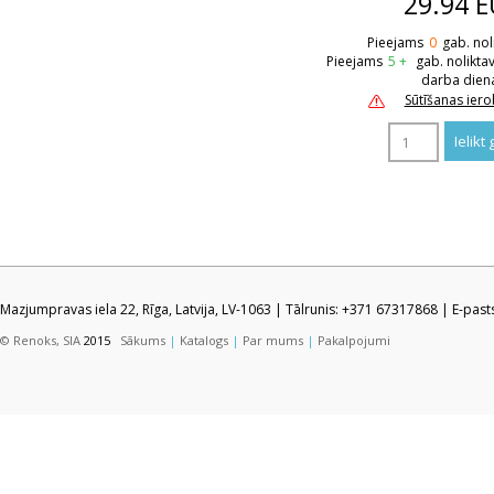
29.94
E
Pieejams
0
gab. nol
Pieejams
5 +
gab. nolikta
darba dien
Sūtīšanas ier
Mazjumpravas iela 22, Rīga, Latvija, LV-1063 | Tālrunis: +371 67317868 | E-pas
© Renoks, SIA
2015
Sākums
|
Katalogs
|
Par mums
|
Pakalpojumi