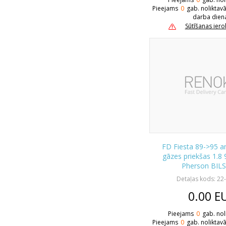
Pieejams
0
gab. noliktav
darba dien
Sūtīšanas ier
FD Fiesta 89->95 a
gāzes priekšas 1.8
Pherson BIL
Detaļas kods: 22
0.00
E
Pieejams
0
gab. nol
Pieejams
0
gab. noliktav