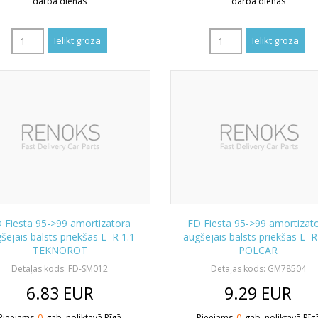
darba dienas
darba dienas
 Fiesta 95->99 amortizatora
FD Fiesta 95->99 amortizat
šējais balsts priekšas L=R 1.1
augšējais balsts priekšas L=R
TEKNOROT
POLCAR
Detaļas kods: FD-SM012
Detaļas kods: GM78504
6.83
EUR
9.29
EUR
Pieejams
0
gab. noliktavā Rīgā
Pieejams
0
gab. noliktavā Rīg