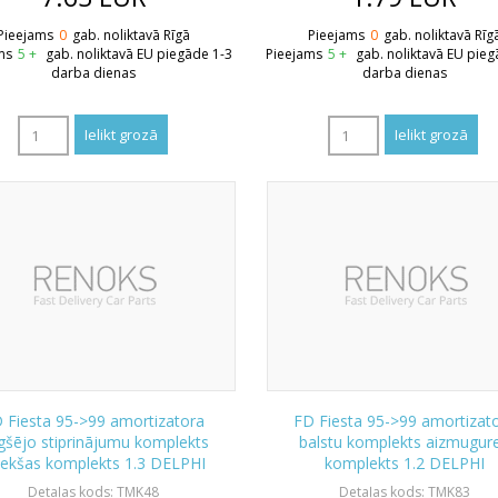
Pieejams
0
gab. noliktavā Rīgā
Pieejams
0
gab. noliktavā Rīg
ms
5 +
gab. noliktavā EU piegāde 1-3
Pieejams
5 +
gab. noliktavā EU pieg
darba dienas
darba dienas
 Fiesta 95->99 amortizatora
FD Fiesta 95->99 amortizat
gšējo stiprinājumu komplekts
balstu komplekts aizmugur
iekšas komplekts 1.3 DELPHI
komplekts 1.2 DELPHI
Detaļas kods: TMK48
Detaļas kods: TMK83