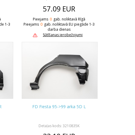
57.09
EUR
ā
Pieejams
0
gab. noliktavā Rīgā
de 1-3
Pieejams
0
gab. noliktavā EU piegāde 1-3
darba dienas
Sūtīšanas ierobežojumi
R
FD Fiesta 95->99 arka 5D L
Detaļas kods: 3210835K