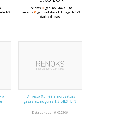
ā
Pieejams
0
gab. noliktavā Rīgā
āde 1-3
Pieejams
0
gab. noliktavā EU piegāde 1-3
darba dienas
ora
FD Fiesta 95->99 amortizators
es
gāzes aizmugures 1.3 BILSTEIN
Detaļas kods: 19-029306