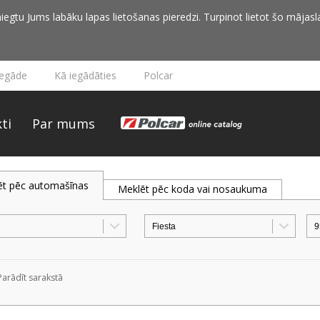
iegtu Jums labāku lapas lietošanas pieredzi. Turpinot lietot šo mājasla
iegāde
Kā iegādāties
Polcar
ti
Par mums
ēt pēc automašīnas
Meklēt pēc koda vai nosaukuma
Parādīt sarakstā