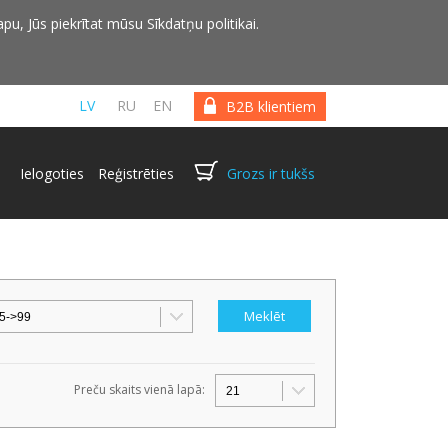
pu, Jūs piekrītat mūsu Sīkdatņu politikai.
LV
RU
EN
B2B klientiem
Ielogoties
Reģistrēties
Grozs ir tukšs
Preču skaits vienā lapā: