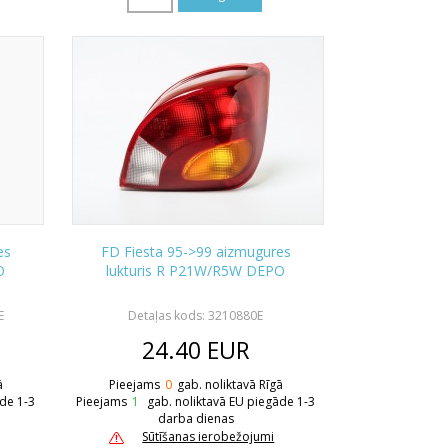
es
FD Fiesta 95->99 aizmugures
O
lukturis R P21W/R5W DEPO
E
Detaļas kods: 3210880E
24.40
EUR
ā
Pieejams
0
gab. noliktavā Rīgā
āde 1-3
Pieejams
1
gab. noliktavā EU piegāde 1-3
darba dienas
Sūtīšanas ierobežojumi