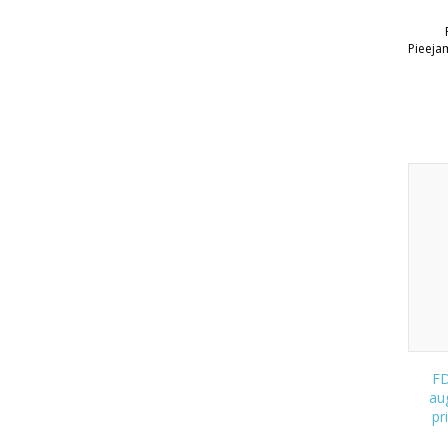
Pieeja
FD
au
pr