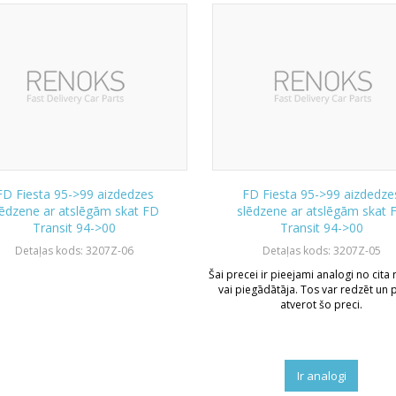
FD Fiesta 95->99 aizdedzes
FD Fiesta 95->99 aizdedze
lēdzene ar atslēgām skat FD
slēdzene ar atslēgām skat 
Transit 94->00
Transit 94->00
Detaļas kods: 3207Z-06
Detaļas kods: 3207Z-05
Šai precei ir pieejami analogi no cita
vai piegādātāja. Tos var redzēt un p
atverot šo preci.
Ir analogi