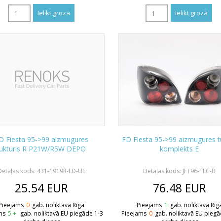
D Fiesta 95->99 aizmugures
FD Fiesta 95->99 aizmugures 
lukturis R P21W/R5W DEPO
komplekts E
Detaļas kods: 431-1919R-LD-UE
Detaļas kods: JFT96-TLC-B
25.54
EUR
76.48
EUR
Pieejams
0
gab. noliktavā Rīgā
Pieejams
1
gab. noliktavā Rīg
ms
5 +
gab. noliktavā EU piegāde 1-3
Pieejams
0
gab. noliktavā EU piegā