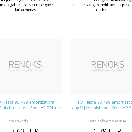
ams
0
gab. noliktavā EU piegāde 1-3
Pieejams
0
gab. noliktavā EU piegā
darba dienas
darba dienas
 Fiesta 95->99 amortizatora
FD Fiesta 95->99 amortizat
jais balsts priekšas L=R SRLine
augšējais balsts priekšas L=R 
Detaļas kods: S020033
Detaļas kods: S020034
7.63
EUR
1.79
EUR