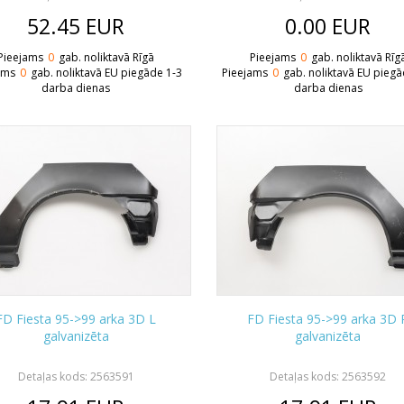
52.45
EUR
0.00
EUR
Pieejams
0
gab. noliktavā Rīgā
Pieejams
0
gab. noliktavā Rīg
ams
0
gab. noliktavā EU piegāde 1-3
Pieejams
0
gab. noliktavā EU piegā
darba dienas
darba dienas
FD Fiesta 95->99 arka 3D L
FD Fiesta 95->99 arka 3D 
galvanizēta
galvanizēta
Detaļas kods: 2563591
Detaļas kods: 2563592