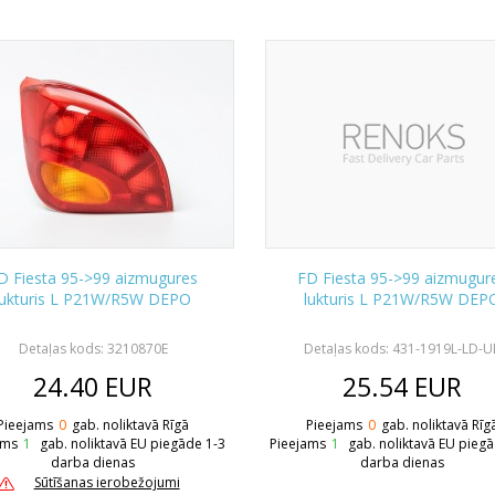
D Fiesta 95->99 aizmugures
FD Fiesta 95->99 aizmugur
lukturis L P21W/R5W DEPO
lukturis L P21W/R5W DEP
Detaļas kods: 3210870E
Detaļas kods: 431-1919L-LD-U
24.40
EUR
25.54
EUR
Pieejams
0
gab. noliktavā Rīgā
Pieejams
0
gab. noliktavā Rīg
ams
1
gab. noliktavā EU piegāde 1-3
Pieejams
1
gab. noliktavā EU pieg
darba dienas
darba dienas
Sūtīšanas ierobežojumi