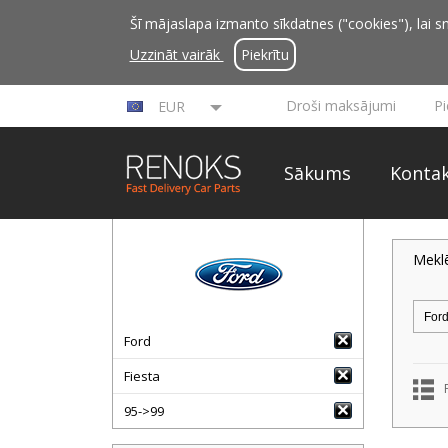
Šī mājaslapa izmanto sīkdatnes ("cookies"), lai sn
Uzzināt vairāk
Piekrītu
Droši maksājumi
P
EUR
Sākums
Kontak
Mekl
Ford
Fiesta
95->99