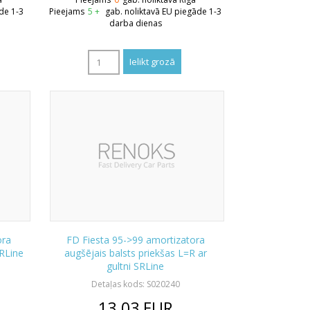
de 1-3
Pieejams
5 +
gab. noliktavā EU piegāde 1-3
darba dienas
ora
FD Fiesta 95->99 amortizatora
SRLine
augšējais balsts priekšas L=R ar
gultni SRLine
Detaļas kods: S020240
13.03
EUR