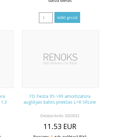
darba dienas
ora
FD Fiesta 95->99 amortizatora
 1.3
augšējais balsts priekšas L=R SRLine
Detaļas kods: S020032
11.53
EUR
ā
Pieejams
0
gab. noliktavā Rīgā