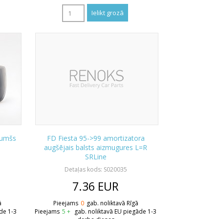
tumšs
FD Fiesta 95->99 amortizatora
augšējais balsts aizmugures L=R
SRLine
Detaļas kods: S020035
7.36
EUR
ā
Pieejams
0
gab. noliktavā Rīgā
de 1-3
Pieejams
5 +
gab. noliktavā EU piegāde 1-3