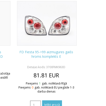
s
FD Fiesta 95->99 aizmugures gaišs
FD
hroms komplekts E
Detaļas kods: 3700FMK963D
 ražotāja
81.81
EUR
asūtīt
Pieejams
1
gab. noliktavā Rīgā
Pieejams
0
gab. noliktavā EU piegāde 1-3
darba dienas