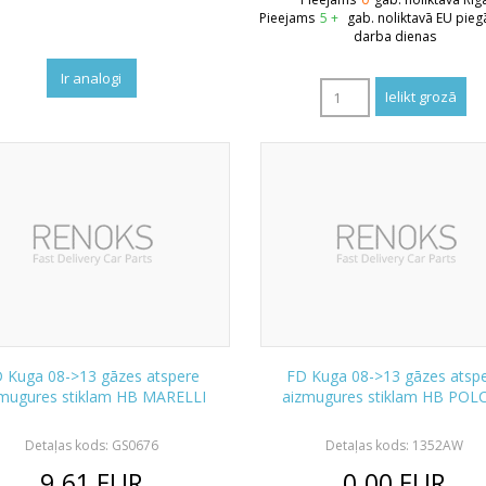
Pieejams
5 +
gab. noliktavā EU pieg
darba dienas
Ir analogi
 Kuga 08->13 gāzes atspere
FD Kuga 08->13 gāzes atsp
zmugures stiklam HB MARELLI
aizmugures stiklam HB POL
Detaļas kods: GS0676
Detaļas kods: 1352AW
9.61
EUR
0.00
EUR