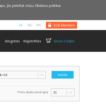
pu, Jūs piekrītat mūsu Sīkdatņu politikai.
LV
RU
EN
B2B klientiem
Ielogoties
Reģistrēties
Grozs ir tukšs
Preču skaits vienā lapā: