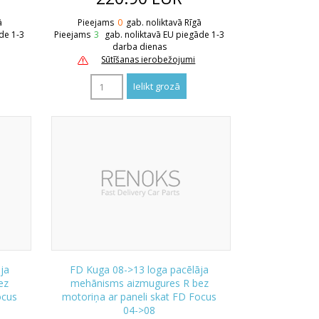
ā
Pieejams
0
gab. noliktavā Rīgā
de 1-3
Pieejams
3
gab. noliktavā EU piegāde 1-3
darba dienas
Sūtīšanas ierobežojumi
ja
FD Kuga 08->13 loga pacēlāja
ez
mehānisms aizmugures R bez
ocus
motoriņa ar paneli skat FD Focus
04->08