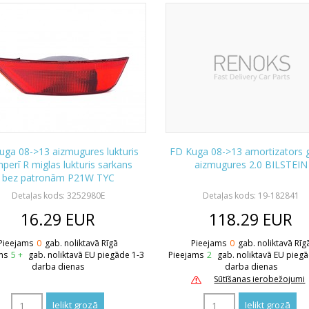
uga 08->13 aizmugures lukturis
FD Kuga 08->13 amortizators 
perī R miglas lukturis sarkans
aizmugures 2.0 BILSTEIN
bez patronām P21W TYC
Detaļas kods: 3252980E
Detaļas kods: 19-182841
16.29
EUR
118.29
EUR
Pieejams
0
gab. noliktavā Rīgā
Pieejams
0
gab. noliktavā Rīg
ms
5 +
gab. noliktavā EU piegāde 1-3
Pieejams
2
gab. noliktavā EU pieg
darba dienas
darba dienas
Sūtīšanas ierobežojumi