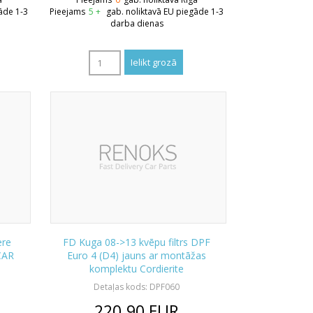
āde 1-3
Pieejams
5 +
gab. noliktavā EU piegāde 1-3
darba dienas
ere
FD Kuga 08->13 kvēpu filtrs DPF
CAR
Euro 4 (D4) jauns ar montāžas
komplektu Cordierite
Detaļas kods: DPF060
220.90
EUR