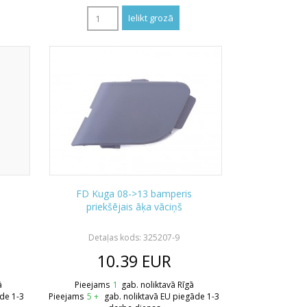
s
FD Kuga 08->13 bamperis
priekšējais āķa vāciņš
Detaļas kods: 325207-9
10.39
EUR
ā
Pieejams
1
gab. noliktavā Rīgā
āde 1-3
Pieejams
5 +
gab. noliktavā EU piegāde 1-3