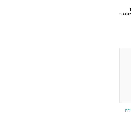
Pieeja
FD 