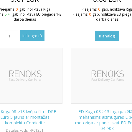
Pieejams
0
gab. noliktavā Rīgā
Pieejams
0
gab. noliktavā Rīg
ms
5 +
gab. noliktavā EU piegāde 1-3
Pieejams
0
gab. noliktavā EU piegā
darba dienas
darba dienas
Ir analogi
Kuga 08->13 kvēpu filtrs DPF
FD Kuga 08->13 loga pacēlā
Euro 5 jauns ar montāžas
mehānisms aizmugures L b
komplektu Cordierite
motoriņa ar paneli skat FD F
04->08
Detaļas kods: FR6135T