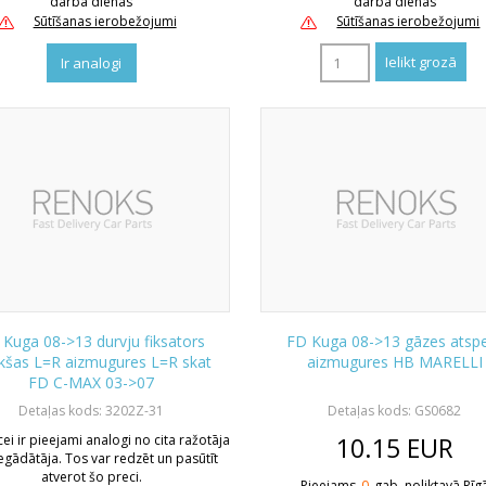
darba dienas
darba dienas
Sūtīšanas ierobežojumi
Sūtīšanas ierobežojumi
Ir analogi
Kuga 08->13 durvju fiksators
FD Kuga 08->13 gāzes atsp
ekšas L=R aizmugures L=R skat
aizmugures HB MARELLI
FD C-MAX 03->07
Detaļas kods: 3202Z-31
Detaļas kods: GS0682
ei ir pieejami analogi no cita ražotāja
10.15
EUR
iegādātāja. Tos var redzēt un pasūtīt
atverot šo preci.
Pieejams
0
gab. noliktavā Rīg