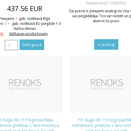
Detaļas kods: 3202PSG3
437.56
EUR
Šai precei ir pieejami analogi no cita
vai piegādātāja. Tos var redzēt un p
Pieejams
0
gab. noliktavā Rīgā
atverot šo preci.
ms
5 +
gab. noliktavā EU piegāde 1-3
darba dienas
Sūtīšanas ierobežojumi
Ir analogi
D Kuga 08->13 loga pacēlāja
FD Kuga 08->13 loga pacēlā
nisms priekšas L bez motoriņa
mehānisms priekšas L bez mot
 paneli skat FD Focus 04->08
skat FD Focus 04->08