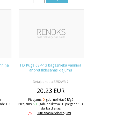
nniņa
FD Kuga 08->13 bagažnieka vanniņa
ar pretslīdēšanas klājumu
Detaļas kods: 3252WB-7
20.23
EUR
ā
Pieejams
0
gab. noliktavā Rīgā
āde 1-3
Pieejams
5 +
gab. noliktavā EU piegāde 1-3
darba dienas
Sūtīšanas ierobežojumi