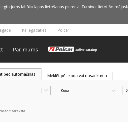
iegtu Jums labāku lapas lietošanas pieredzi. Turpinot lietot šo mājasla
iegāde
Kā iegādāties
Polcar
ti
Par mums
ēt pēc automašīnas
Meklēt pēc koda vai nosaukuma
Parādīt sarakstā