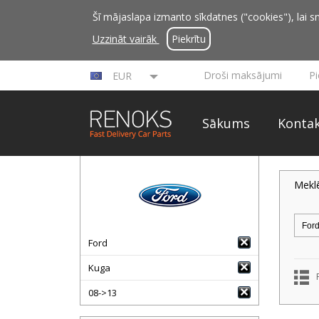
Šī mājaslapa izmanto sīkdatnes ("cookies"), lai sn
Uzzināt vairāk
Piekrītu
Droši maksājumi
P
EUR
Sākums
Kontak
Mekl
Ford
Kuga
08->13