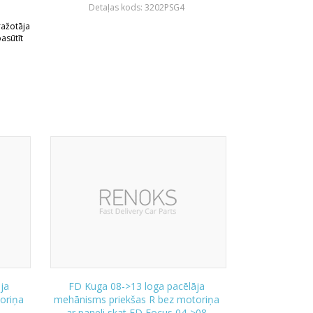
Detaļas kods: 3202PSG4
 ražotāja
asūtīt
ja
FD Kuga 08->13 loga pacēlāja
oriņa
mehānisms priekšas R bez motoriņa
ar paneli skat FD Focus 04->08