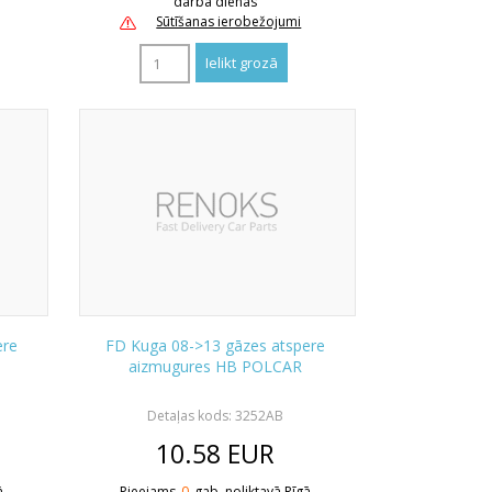
darba dienas
Sūtīšanas ierobežojumi
ere
FD Kuga 08->13 gāzes atspere
aizmugures HB POLCAR
Detaļas kods: 3252AB
10.58
EUR
ā
Pieejams
0
gab. noliktavā Rīgā