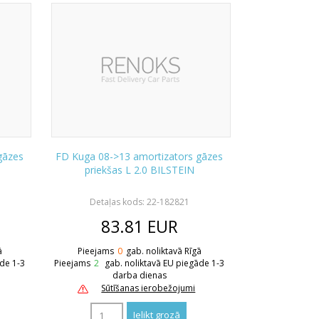
gāzes
FD Kuga 08->13 amortizators gāzes
priekšas L 2.0 BILSTEIN
Detaļas kods: 22-182821
83.81
EUR
ā
Pieejams
0
gab. noliktavā Rīgā
āde 1-3
Pieejams
2
gab. noliktavā EU piegāde 1-3
darba dienas
Sūtīšanas ierobežojumi