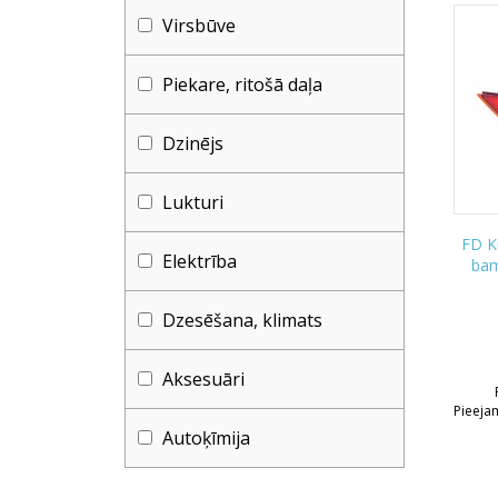
Virsbūve
Piekare, ritošā daļa
Dzinējs
Lukturi
FD K
Elektrība
bam
Dzesēšana, klimats
Aksesuāri
Pieeja
Autoķīmija