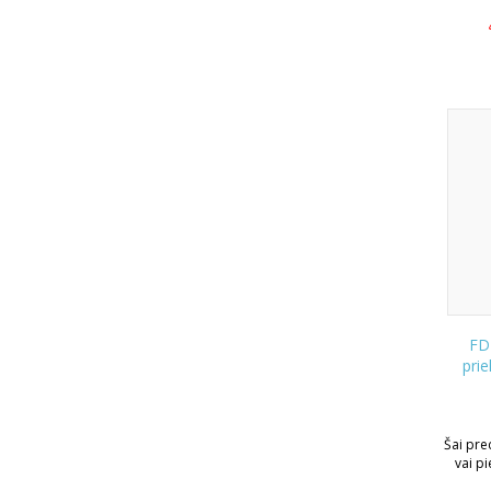
FD 
pri
Šai prec
vai p