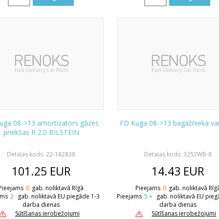
uga 08->13 amortizators gāzes
FD Kuga 08->13 bagažnieka va
priekšas R 2.0 BILSTEIN
Detaļas kods: 22-182838
Detaļas kods: 3252WB-8
101.25
EUR
14.43
EUR
Pieejams
0
gab. noliktavā Rīgā
Pieejams
0
gab. noliktavā Rīg
ams
2
gab. noliktavā EU piegāde 1-3
Pieejams
5 +
gab. noliktavā EU pieg
darba dienas
darba dienas
Sūtīšanas ierobežojumi
Sūtīšanas ierobežojumi