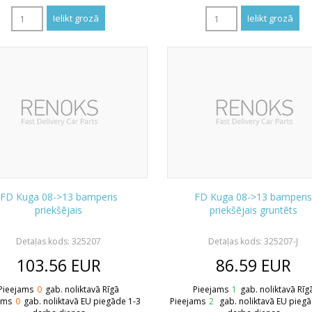
FD Kuga 08->13 bamperis
FD Kuga 08->13 bamperi
priekšējais
priekšējais gruntēts
Detaļas kods: 325207
Detaļas kods: 325207-J
103.56
EUR
86.59
EUR
Pieejams
0
gab. noliktavā Rīgā
Pieejams
1
gab. noliktavā Rīg
ams
0
gab. noliktavā EU piegāde 1-3
Pieejams
2
gab. noliktavā EU pieg