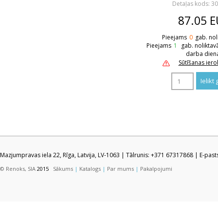
Detaļas kods: 3
87.05
E
Pieejams
0
gab. nol
Pieejams
1
gab. noliktav
darba dien
Sūtīšanas ier
Mazjumpravas iela 22, Rīga, Latvija, LV-1063 | Tālrunis: +371 67317868 | E-pas
© Renoks, SIA
2015
Sākums
|
Katalogs
|
Par mums
|
Pakalpojumi