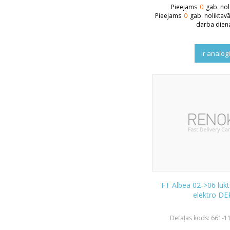
Pieejams
0
gab. nol
Pieejams
0
gab. noliktav
darba dien
Ir analog
FT Albea 02->06 lukt
elektro D
Detaļas kods: 661-1