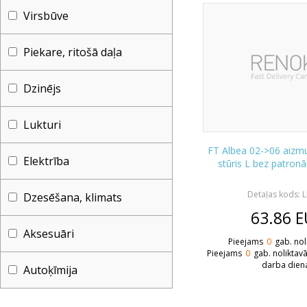
Virsbūve
Piekare, ritošā daļa
Dzinējs
Lukturi
FT Albea 02->06 aizmu
Elektrība
stūris L bez patro
Detaļas kods: 
Dzesēšana, klimats
63.86
E
Aksesuāri
Pieejams
0
gab. nol
Pieejams
0
gab. noliktav
darba dien
Autoķīmija