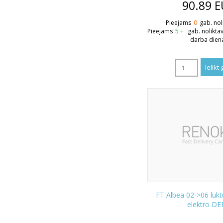
90.89
E
Pieejams
0
gab. nol
Pieejams
5 +
gab. nolikta
darba dien
FT Albea 02->06 lukt
elektro D