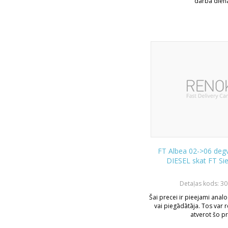
darba dien
FT Albea 02->06 degv
DIESEL skat FT Si
Detaļas kods: 3
Šai precei ir pieejami analo
vai piegādātāja. Tos var r
atverot šo pr