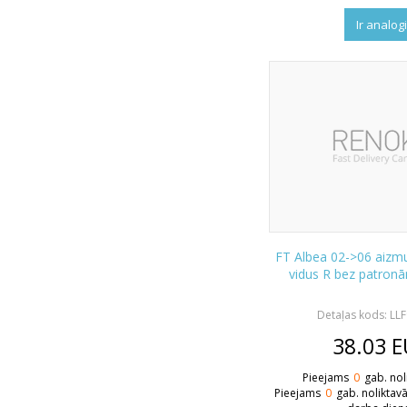
Ir analog
FT Albea 02->06 aizmu
vidus R bez patro
Detaļas kods: LL
38.03
E
Pieejams
0
gab. nol
Pieejams
0
gab. noliktav