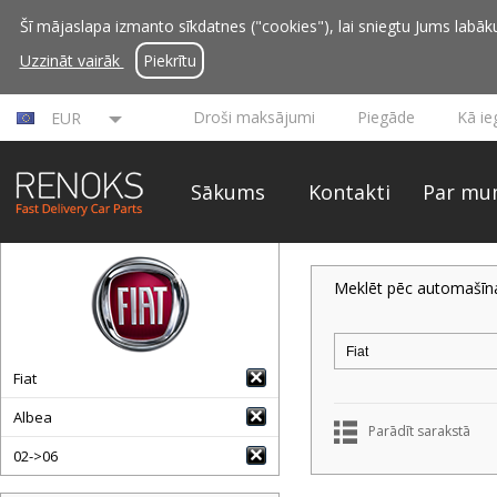
Šī mājaslapa izmanto sīkdatnes ("cookies"), lai sniegtu Jums labāku 
Uzzināt vairāk
Piekrītu
Droši maksājumi
Piegāde
Kā ie
EUR
Sākums
Kontakti
Par mu
Meklēt pēc automašīn
Fiat
Albea
Parādīt sarakstā
02->06