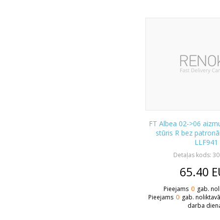
FT Albea 02->06 aizmu
stūris R bez patro
LLF941
Detaļas kods: 3
65.40
E
Pieejams
0
gab. nol
Pieejams
0
gab. noliktav
darba dien