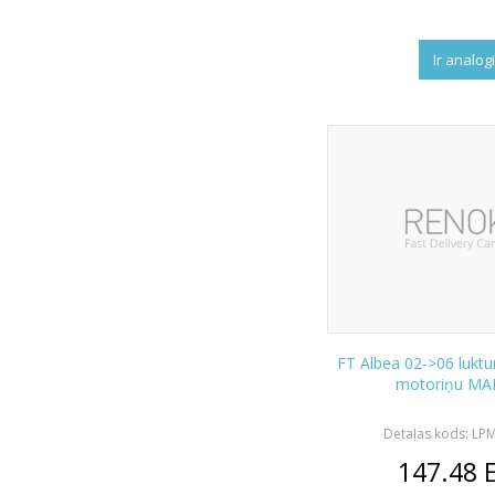
Ir analog
FT Albea 02->06 luktu
motoriņu MA
Detaļas kods: LP
147.48