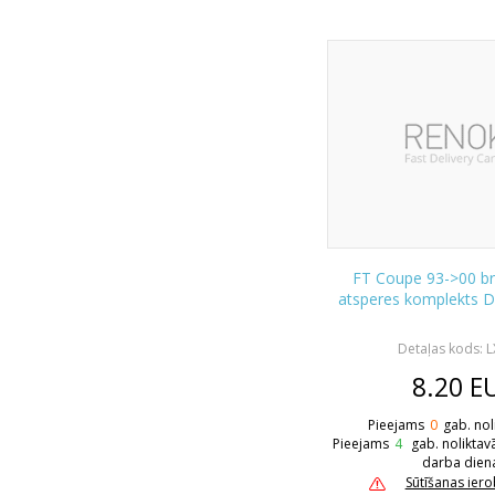
FT Coupe 93->00 b
atsperes komplekts 
Detaļas kods: 
8.20
E
Pieejams
0
gab. nol
Pieejams
4
gab. noliktav
darba dien
Sūtīšanas ier