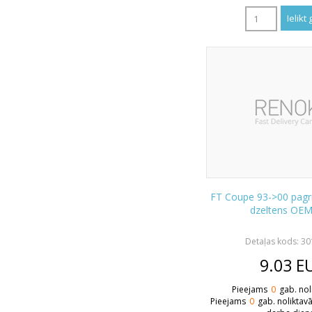
FT Coupe 93->00 pagri
dzeltens OE
Detaļas kods: 3
9.03
E
Pieejams
0
gab. nol
Pieejams
0
gab. noliktav