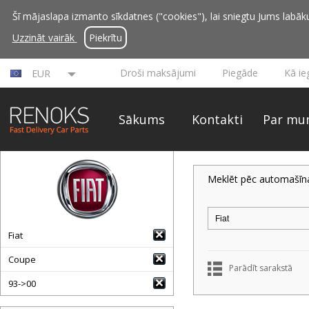
Šī mājaslapa izmanto sīkdatnes ("cookies"), lai sniegtu Jums labāku 
Uzzināt vairāk
Piekrītu
Droši maksājumi
Piegāde
Kā ie
EUR
Sākums
Kontakti
Par mu
Meklēt pēc automašīn
Fiat
Coupe
Parādīt sarakstā
93->00