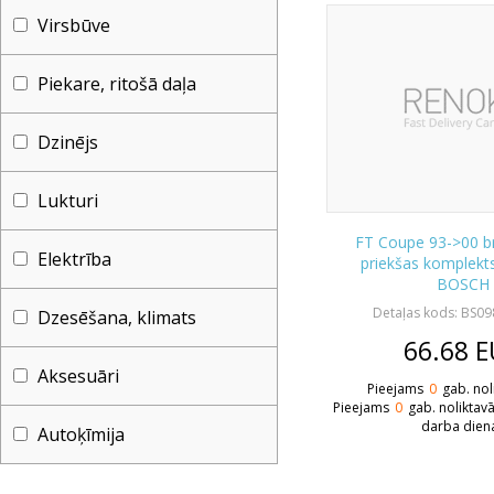
Virsbūve
Piekare, ritošā daļa
Dzinējs
Lukturi
FT Coupe 93->00 b
Elektrība
priekšas komplekts
BOSCH
Detaļas kods: BS0
Dzesēšana, klimats
66.68
E
Aksesuāri
Pieejams
0
gab. nol
Pieejams
0
gab. noliktav
darba dien
Autoķīmija