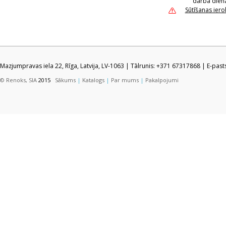
darba dien
Sūtīšanas ier
Mazjumpravas iela 22, Rīga, Latvija, LV-1063 | Tālrunis: +371 67317868 | E-pas
© Renoks, SIA
2015
Sākums
|
Katalogs
|
Par mums
|
Pakalpojumi