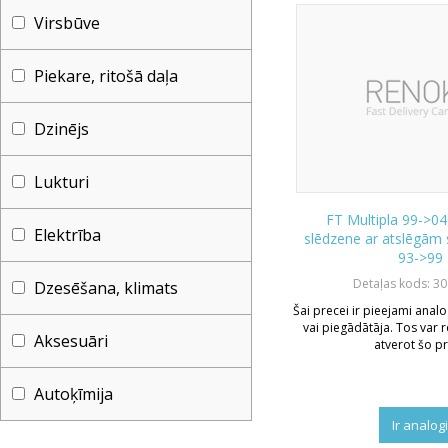
Virsbūve
Piekare, ritošā daļa
Dzinējs
Lukturi
FT Multipla 99->04
Elektrība
slēdzene ar atslēgām 
93->99
Detaļas kods: 3
Dzesēšana, klimats
Šai precei ir pieejami analo
vai piegādātāja. Tos var r
Aksesuāri
atverot šo pr
Autoķīmija
Ir analog