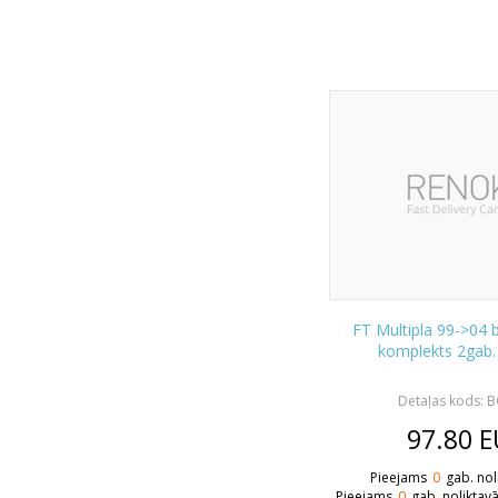
FT Multipla 99->04 
komplekts 2gab
Detaļas kods: 
97.80
E
Pieejams
0
gab. nol
Pieejams
0
gab. noliktav