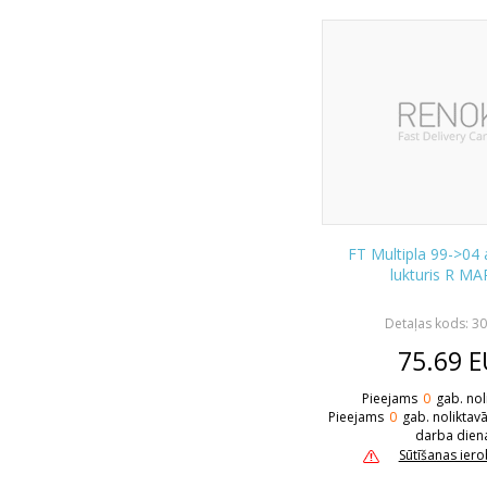
FT Multipla 99->04
lukturis R MA
Detaļas kods: 3
75.69
E
Pieejams
0
gab. nol
Pieejams
0
gab. noliktav
darba dien
Sūtīšanas ier