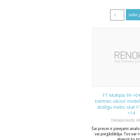
FT Multipla 99->04
tvertnes vāciņš model
atslēgu melns skat F
>14
Detaļas kods: A
Šai precei ir pieejami analo
vai piegādātāja. Tos var r
atverot šo pr