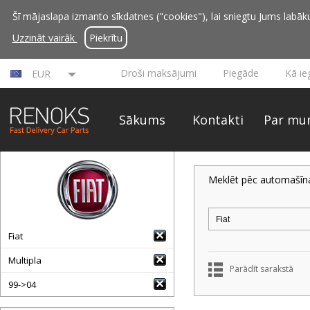
Šī mājaslapa izmanto sīkdatnes ("cookies"), lai sniegtu Jums labāku 
Uzzināt vairāk
Piekrītu
Droši maksājumi
Piegāde
Kā ie
EUR
Sākums
Kontakti
Par mu
Meklēt pēc automašīn
Fiat
Multipla
Parādīt sarakstā
99->04