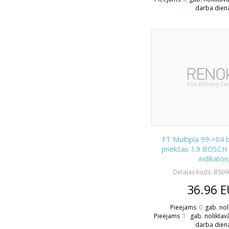
darba dien
FT Multipla 99->04 
priekšas 1.9 BOSCH 
indikator
Detaļas kods: BS0
36.96
E
Pieejams
0
gab. nol
Pieejams
1
gab. noliktav
darba dien