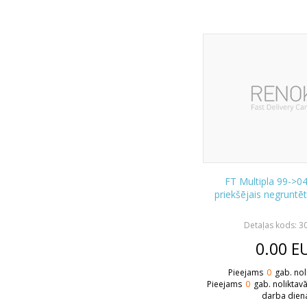
FT Multipla 99->0
priekšējais negruntē
Detaļas kods: 3
0.00
E
Pieejams
0
gab. nol
Pieejams
0
gab. noliktav
darba dien