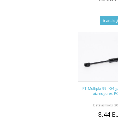
Ir analog
FT Multipla 99->04 g
aizmugures P
Detaļas kods: 
8.44
E