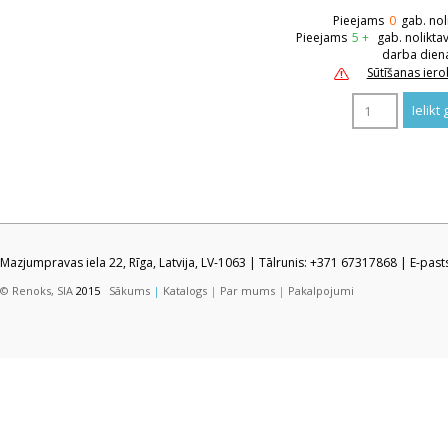
Pieejams
0
gab. nol
Pieejams
5 +
gab. nolikta
darba dien
Sūtīšanas ier
Mazjumpravas iela 22, Rīga, Latvija, LV-1063 | Tālrunis: +371 67317868 | E-pas
© Renoks, SIA
2015
Sākums
|
Katalogs
|
Par mums
|
Pakalpojumi