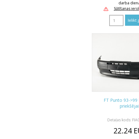
darba dien
Sūtīšanas ier
FT Punto 93->99
priekšējai
Detaļas kods: FI
22.24
E