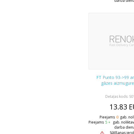
darba dien
FT Punto 93->99 a
gāzes aizmugure
Detaļas kods: S
13.83
E
Pieejams
0
gab. nol
Pieejams
5 +
gab. nolikta
darba dien
Sūtīšanas ier