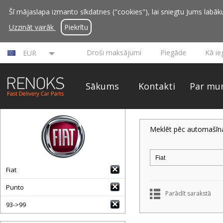
Šī mājaslapa izmanto sīkdatnes ("cookies"), lai sniegtu Jums labāku 
Uzzināt vairāk
Piekrītu
Droši maksājumi
Piegāde
Kā ie
EUR
Sākums
Kontakti
Par mu
Meklēt pēc automašīn
Fiat
Punto
Parādīt sarakstā
93->99