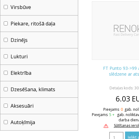
Virsbūve
Piekare, ritošā daļa
Dzinējs
Lukturi
FT Punto 93->99 
Elektrība
slēdzene ar at
Detaļas kods: 3
Dzesēšana, klimats
6.03
E
Aksesuāri
Pieejams
0
gab. nol
Pieejams
5 +
gab. nolikta
darba dien
Autoķīmija
Sūtīšanas ier