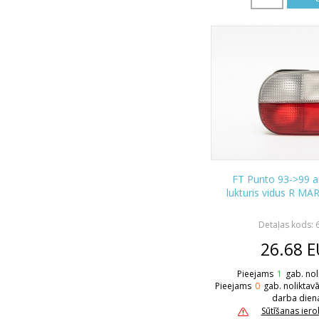
FT Punto 93->99 
lukturis vidus R MA
Detaļas kods: 
26.68
E
Pieejams
1
gab. nol
Pieejams
0
gab. noliktav
darba dien
Sūtīšanas ier