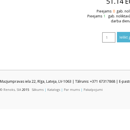
51.14
E
Pieejams
0
gab. nol
Pieejams
1
gab. noliktav
darba dien
Mazjumpravas iela 22, Rīga, Latvija, LV-1063 | Tālrunis: +371 67317868 | E-pas
© Renoks, SIA
2015
Sākums
|
Katalogs
|
Par mums
|
Pakalpojumi