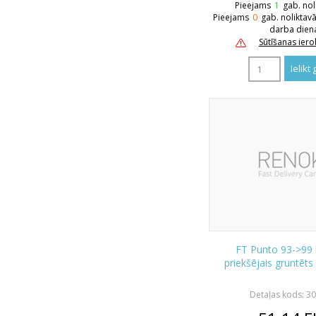
Pieejams
1
gab. nol
Pieejams
0
gab. noliktav
darba dien
Sūtīšanas ier
FT Punto 93->99
priekšējais gruntēts a
Detaļas kods: 3