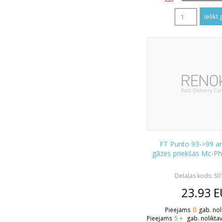
FT Punto 93->99 a
gāzes priekšas Mc-P
Detaļas kods: S
23.93
E
Pieejams
0
gab. nol
Pieejams
5 +
gab. nolikta