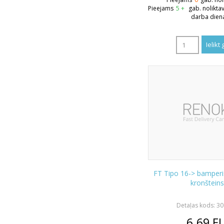
Pieejams
5 +
gab. nolikta
darba dien
FT Tipo 16-> bamper
kronšteins
Detaļas kods: 3
6.69
E