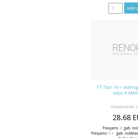
FT Tipo 16-> aizmugu
vidus R MAR
Detaļas kods: 
28.68
E
Pieejams
0
gab. nol
Pieejams
5 +
gab. nolikta