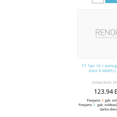
FT Tipo 16-> aizmugu
stūris R MARELL
Detaļas kods: 3
123.94
Pieejams
0
gab. nol
Pieejams
3
gab. noliktav
darba dien