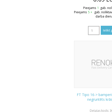
Pieejams
1
gab. nol
Pieejams
5 +
gab. nolikta
darba dien
FT Tipo 16-> bamper
negruntēts kr
Detaļas kods: 