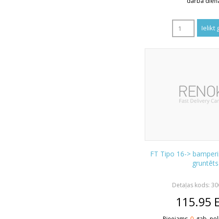
darba dien
FT Tipo 16-> bamper
gruntēts
Detaļas kods: 3
115.95
Pieejams
0
gab. nol