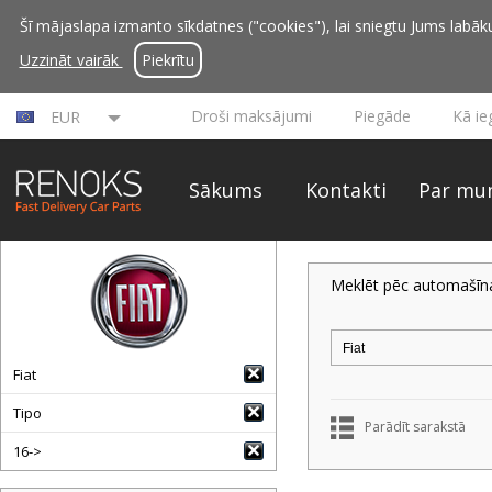
Šī mājaslapa izmanto sīkdatnes ("cookies"), lai sniegtu Jums labāku 
Uzzināt vairāk
Piekrītu
Droši maksājumi
Piegāde
Kā ie
EUR
Sākums
Kontakti
Par mu
Meklēt pēc automašīn
Fiat
Tipo
Parādīt sarakstā
16->