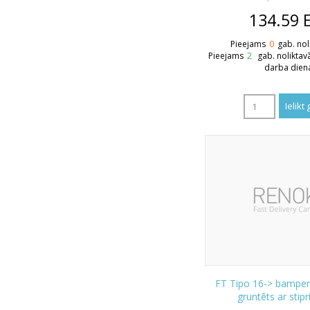
134.59
Pieejams
0
gab. nol
Pieejams
2
gab. noliktav
darba dien
FT Tipo 16-> bamperi
gruntēts ar stip