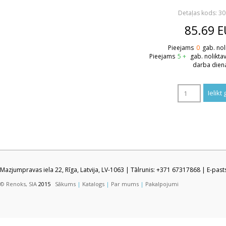
Detaļas kods: 3
85.69
E
Pieejams
0
gab. nol
Pieejams
5 +
gab. nolikta
darba dien
Mazjumpravas iela 22, Rīga, Latvija, LV-1063 | Tālrunis: +371 67317868 | E-pas
© Renoks, SIA
2015
Sākums
|
Katalogs
|
Par mums
|
Pakalpojumi