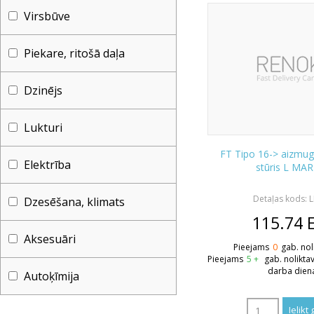
Virsbūve
Piekare, ritošā daļa
Dzinējs
Lukturi
FT Tipo 16-> aizmugu
Elektrība
stūris L MAR
Detaļas kods: 
Dzesēšana, klimats
115.74
Aksesuāri
Pieejams
0
gab. nol
Pieejams
5 +
gab. nolikta
darba dien
Autoķīmija