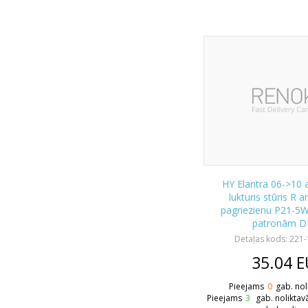
HY Elantra 06->10 
lukturis stūris R a
pagriezienu P21-5
patronām 
Detaļas kods: 221
35.04
E
Pieejams
0
gab. nol
Pieejams
3
gab. noliktav