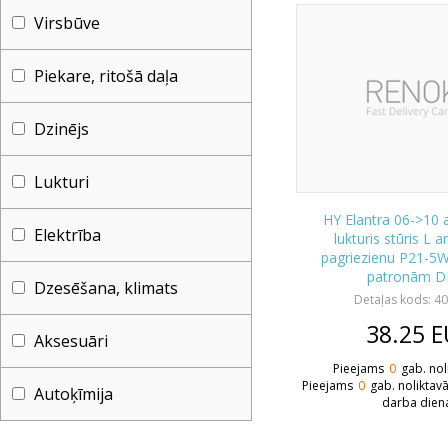
Virsbūve
Piekare, ritošā daļa
Dzinējs
Lukturi
HY Elantra 06->10 
Elektrība
lukturis stūris L a
pagriezienu P21-5
patronām 
Dzesēšana, klimats
Detaļas kods: 4
38.25
E
Aksesuāri
Pieejams
0
gab. nol
Pieejams
0
gab. noliktav
Autoķīmija
darba dien