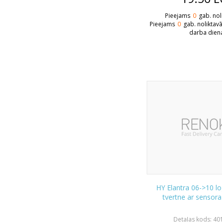
Pieejams
0
gab. nol
Pieejams
0
gab. noliktav
darba dien
HY Elantra 06->10 l
tvertne ar sensora
Detaļas kods: 40