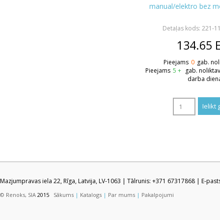
manual/elektro bez 
Detaļas kods: 221-1
134.65
Pieejams
0
gab. nol
Pieejams
5 +
gab. nolikta
darba dien
Mazjumpravas iela 22, Rīga, Latvija, LV-1063 | Tālrunis: +371 67317868 | E-pas
© Renoks, SIA
2015
Sākums
|
Katalogs
|
Par mums
|
Pakalpojumi