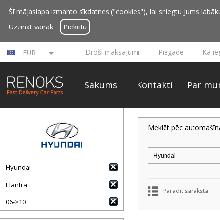
Šī mājaslapa izmanto sīkdatnes ("cookies"), lai sniegtu Jums labāku 
Uzzināt vairāk
Piekrītu
Droši maksājumi
Piegāde
Kā ie
EUR
Sākums
Kontakti
Par mu
Meklēt pēc automašīn
Hyundai
Elantra
Parādīt sarakstā
06->10