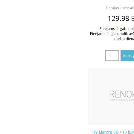
Detaļas kods: 4
129.98
Pieejams
0
gab. nol
Pieejams
1
gab. noliktav
darba dien
HY Elantra 06->10 luk