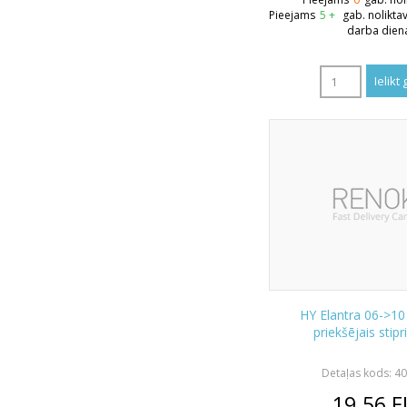
Pieejams
5 +
gab. nolikta
darba dien
HY Elantra 06->10
priekšējais stip
Detaļas kods: 4
19.56
E