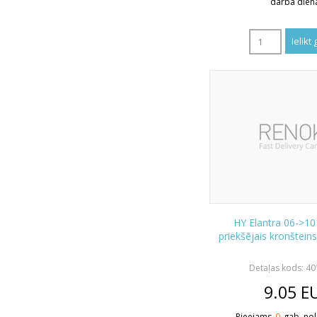
darba dien
HY Elantra 06->10
priekšējais kronštein
Detaļas kods: 4
9.05
E
Pieejams
0
gab. nol