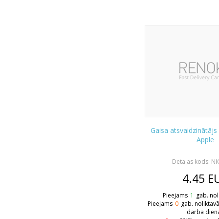
Gaisa atsvaidzinātāj
Apple
Detaļas kods: N
4.45
E
Pieejams
1
gab. nol
Pieejams
0
gab. noliktav
darba dien