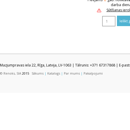
darba dien
Sūtīšanas ier
Mazjumpravas iela 22, Rīga, Latvija, LV-1063 | Tālrunis: +371 67317868 | E-pas
© Renoks, SIA
2015
Sākums
|
Katalogs
|
Par mums
|
Pakalpojumi