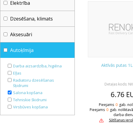
Elektrība
Dzesēšana, klimats
Aksesuāri
Autoķīmija
Aktīvās putas 1
Darba aizsardzība, higiēna
Eļļas
Radiatoru dzesēšanas
Detaļas kods: N
šķidrumi
6.76
E
Salona kopšana
Tehniskie škidrumi
Pieejams
0
gab. nol
Virsbūves kopšana
Pieejams
0
gab. noliktav
darba dien
Sūtīšanas ier