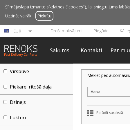
Šī mājaslapa izmanto sīkdatnes ("cookies"), lai sniegtu Jums labāku 
Uzzināt vairāk
Piekrītu
Droši maksājumi
Piegāde
Kā ie
EUR
Sākums
Kontakti
Par mu
Virsbūve
Meklēt pēc automašīn
Piekare, ritošā daļa
Dzinējs
Parādīt sarakstā
Lukturi