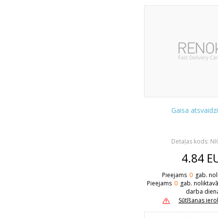
Gaisa atsvaidz
Detaļas kods: N
4.84
E
Pieejams
0
gab. nol
Pieejams
0
gab. noliktav
darba dien
Sūtīšanas ier