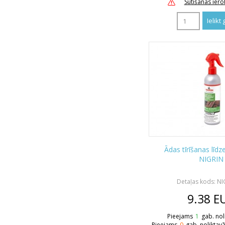
Sūtīšanas ier
Ādas tīrīšanas līdz
NIGRIN
Detaļas kods: N
9.38
E
Pieejams
1
gab. nol
Pieejams
0
gab. noliktav