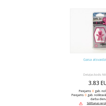
Gaisa atsvaidz
Detaļas kods: N
3.83
E
Pieejams
0
gab. nol
Pieejams
0
gab. noliktav
darba dien
Sūtīšanas ier