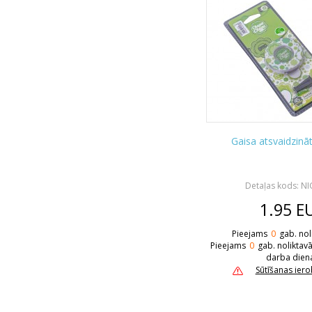
Gaisa atsvaidzinā
Detaļas kods: N
1.95
E
Pieejams
0
gab. nol
Pieejams
0
gab. noliktav
darba dien
Sūtīšanas ier