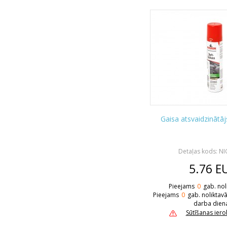
Gaisa atsvaidzinātā
Detaļas kods: N
5.76
E
Pieejams
0
gab. nol
Pieejams
0
gab. noliktav
darba dien
Sūtīšanas ier