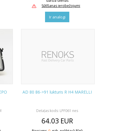
darba dienas
Sūtīšanas ierobežojumi
Ir analogi
DEPO
AD 80 86->91 lukturis R H4 MARELLI
M
Detaļas kods: LPF061 nes
64.03
EUR
ā
Pieejams
0
gab. noliktavā Rīgā