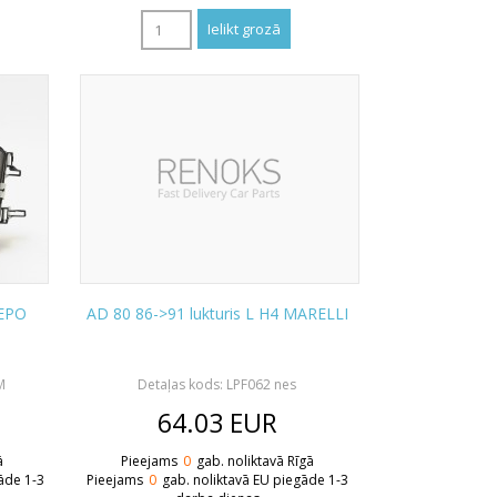
DEPO
AD 80 86->91 lukturis L H4 MARELLI
M
Detaļas kods: LPF062 nes
64.03
EUR
ā
Pieejams
0
gab. noliktavā Rīgā
āde 1-3
Pieejams
0
gab. noliktavā EU piegāde 1-3