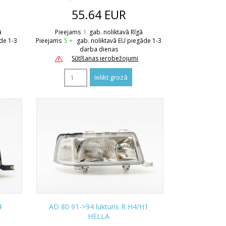
55.64
EUR
ā
Pieejams
1
gab. noliktavā Rīgā
de 1-3
Pieejams
5 +
gab. noliktavā EU piegāde 1-3
darba dienas
Sūtīšanas ierobežojumi
4
AD 80 91->94 lukturis R H4/H1
HELLA