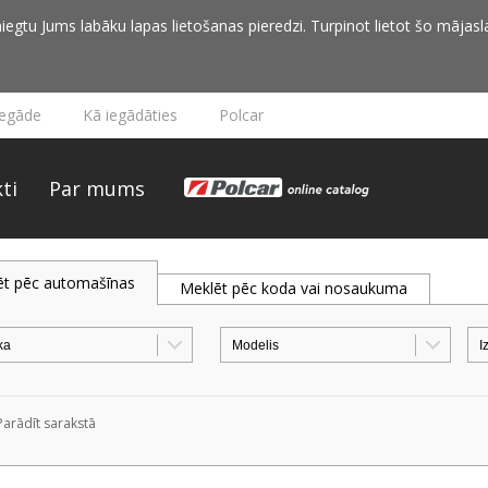
iegtu Jums labāku lapas lietošanas pieredzi. Turpinot lietot šo mājasla
iegāde
Kā iegādāties
Polcar
ti
Par mums
ēt pēc automašīnas
Meklēt pēc koda vai nosaukuma
Parādīt sarakstā