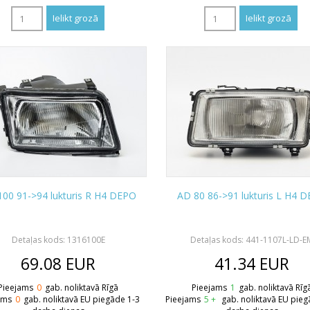
00 91->94 lukturis R H4 DEPO
AD 80 86->91 lukturis L H4 
Detaļas kods: 1316100E
Detaļas kods: 441-1107L-LD-E
69.08
EUR
41.34
EUR
Pieejams
0
gab. noliktavā Rīgā
Pieejams
1
gab. noliktavā Rīg
ams
0
gab. noliktavā EU piegāde 1-3
Pieejams
5 +
gab. noliktavā EU pieg