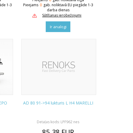
āde 1-3
Pieejams
0
gab. noliktavā EU piegāde 1-3
darba dienas
Sūtīšanas ierobežojumi
Ir analogi
DEPO
AD 80 91->94 lukturis L H4 MARELLI
Detaļas kods: LPF962 nes
85.38
EUR