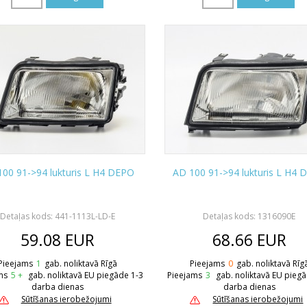
100 91->94 lukturis L H4 DEPO
AD 100 91->94 lukturis L H4 
Detaļas kods: 441-1113L-LD-E
Detaļas kods: 1316090E
59.08
EUR
68.66
EUR
Pieejams
1
gab. noliktavā Rīgā
Pieejams
0
gab. noliktavā Rīg
ms
5 +
gab. noliktavā EU piegāde 1-3
Pieejams
3
gab. noliktavā EU pieg
darba dienas
darba dienas
Sūtīšanas ierobežojumi
Sūtīšanas ierobežojumi