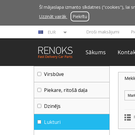
Šī mājaslapa izmanto sīkdatnes ("cookies"), lai sn
Uzzināt vairāk
Piekrītu
Droši maksājumi
P
EUR
Sākums
Kontak
Virsbūve
Mekl
Piekare, ritošā daļa
Dzinējs
Lukturi