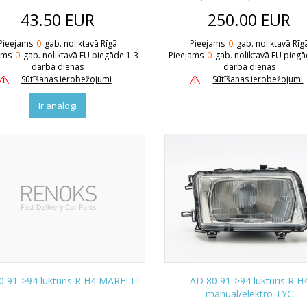
43.50
EUR
250.00
EUR
Pieejams
0
gab. noliktavā Rīgā
Pieejams
0
gab. noliktavā Rīg
ams
0
gab. noliktavā EU piegāde 1-3
Pieejams
0
gab. noliktavā EU piegā
darba dienas
darba dienas
Sūtīšanas ierobežojumi
Sūtīšanas ierobežojumi
Ir analogi
0 91->94 lukturis R H4 MARELLI
AD 80 91->94 lukturis R H
manual/elektro TYC