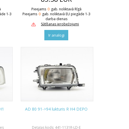
ā
Pieejams
0
gab. noliktavā Rīgā
āde 1-3
Pieejams
0
gab. noliktavā EU piegāde 1-3
darba dienas
Sūtīšanas ierobežojumi
Ir analogi
/H1
AD 80 91->94 lukturis R H4 DEPO
nes
Detaļas kods: 441-1131R-LD-E