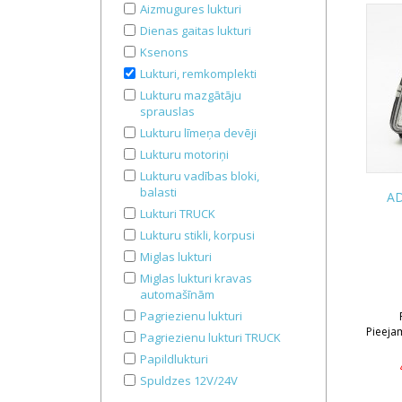
Aizmugures lukturi
Dienas gaitas lukturi
Ksenons
Lukturi, remkomplekti
Lukturu mazgātāju
sprauslas
Lukturu līmeņa devēji
Lukturu motoriņi
Lukturu vadības bloki,
balasti
AD
Lukturi TRUCK
Lukturu stikli, korpusi
Miglas lukturi
Miglas lukturi kravas
automašīnām
Pagriezienu lukturi
Pieeja
Pagriezienu lukturi TRUCK
Papildlukturi
Spuldzes 12V/24V