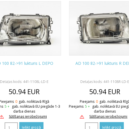
 100 82->91 lukturis L DEPO
AD 100 82->91 lukturis R D
Detaļas kods: 441-1108L-LD-E
Detaļas kods: 441-1108R-LD-
50.94
EUR
50.94
EUR
Pieejams
0
gab. noliktavā Rīgā
Pieejams
0
gab. noliktavā Rīg
ms
5 +
gab. noliktavā EU piegāde 1-3
Pieejams
5 +
gab. noliktavā EU pieg
darba dienas
darba dienas
Sūtīšanas ierobežojumi
Sūtīšanas ierobežojumi