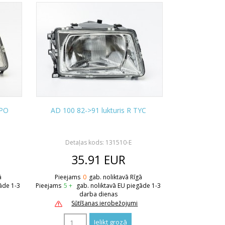
EPO
AD 100 82->91 lukturis R TYC
E
Detaļas kods: 131510-E
35.91
EUR
ā
Pieejams
0
gab. noliktavā Rīgā
āde 1-3
Pieejams
5 +
gab. noliktavā EU piegāde 1-3
darba dienas
Sūtīšanas ierobežojumi