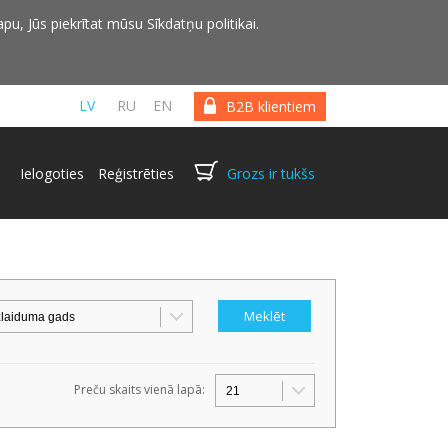
pu, Jūs piekrītat mūsu Sīkdatņu politikai.
LV
RU
EN
B2B klientiem
Ielogoties
Reģistrēties
Grozs ir tukšs
Preču skaits vienā lapā: