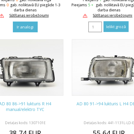
ams
0
gab. noliktavā EU piegāde 1-3
Pieejams
5 +
gab. noliktavā EU pieg
darba dienas
darba dienas
Sūtīšanas ierobežojumi
Sūtīšanas ierobežojumi
Ir analogi
AD 80 86->91 lukturis R H4
AD 80 91->94 lukturis L H4 
manual/elektro TYC
Detaļas kods: 1307101E
Detaļas kods: 441-1131L-LD-E
38.74
EUR
55.64
EUR