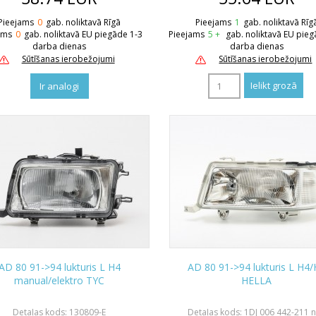
Pieejams
0
gab. noliktavā Rīgā
Pieejams
1
gab. noliktavā Rīg
ams
0
gab. noliktavā EU piegāde 1-3
Pieejams
5 +
gab. noliktavā EU pieg
darba dienas
darba dienas
Sūtīšanas ierobežojumi
Sūtīšanas ierobežojumi
Ir analogi
AD 80 91->94 lukturis L H4
AD 80 91->94 lukturis L H4
manual/elektro TYC
HELLA
Detaļas kods: 130809-E
Detaļas kods: 1DJ 006 442-211 