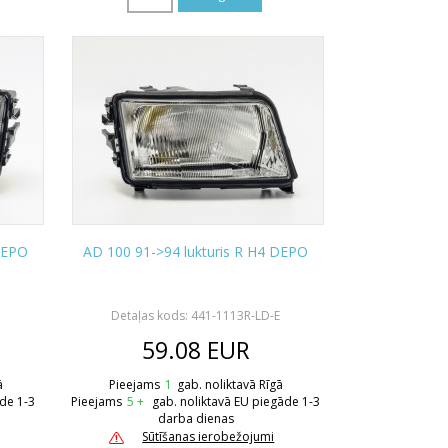
DEPO
AD 100 91->94 lukturis R H4 DEPO
Detaļas kods: 441-1113R-LD-E
59.08
EUR
ā
Pieejams
1
gab. noliktavā Rīgā
āde 1-3
Pieejams
5 +
gab. noliktavā EU piegāde 1-3
darba dienas
Sūtīšanas ierobežojumi