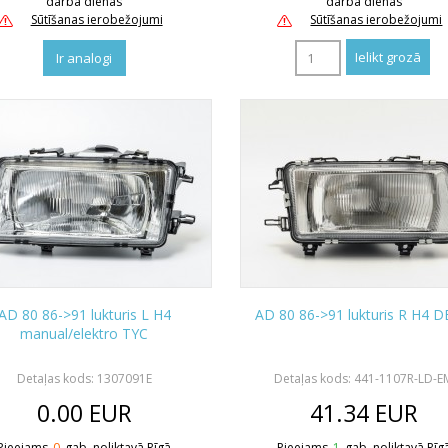
darba dienas
darba dienas
Sūtīšanas ierobežojumi
Sūtīšanas ierobežojumi
Ir analogi
AD 80 86->91 lukturis L H4
AD 80 86->91 lukturis R H4 
manual/elektro TYC
Detaļas kods: 1307091E
Detaļas kods: 441-1107R-LD-E
0.00
EUR
41.34
EUR
Pieejams
0
gab. noliktavā Rīgā
Pieejams
1
gab. noliktavā Rīg