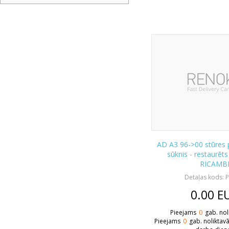
AD A3 96->00 stūres p
sūknis - restaurē
RICAMB
Detaļas kods: 
0.00
E
Pieejams
0
gab. nol
Pieejams
0
gab. noliktav