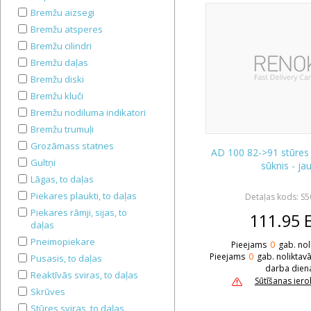
Bremžu aizsegi
Bremžu atsperes
Bremžu cilindri
Bremžu daļas
Bremžu diski
Bremžu kluči
Bremžu nodiluma indikatori
Bremžu trumuļi
Grozāmass statnes
AD 100 82->91 stūres 
Gultņi
sūknis - ja
Lāgas, to daļas
Piekares plaukti, to daļas
Detaļas kods: S
Piekares rāmji, sijas, to
111.95
daļas
Pneimopiekare
Pieejams
0
gab. nol
Pieejams
0
gab. noliktav
Pusasis, to daļas
darba dien
Reaktīvās sviras, to daļas
Sūtīšanas ier
Skrūves
Stūres sviras, to daļas