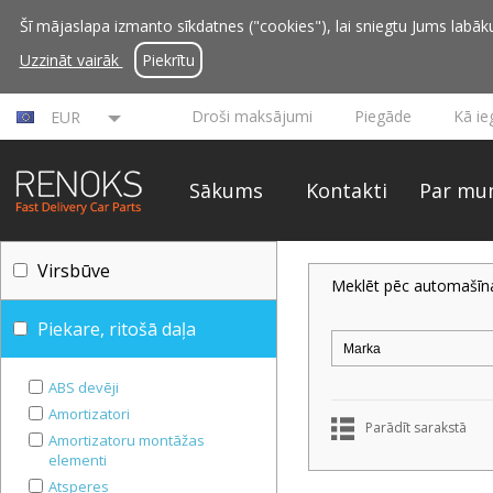
Šī mājaslapa izmanto sīkdatnes ("cookies"), lai sniegtu Jums labāku 
Uzzināt vairāk
Piekrītu
Droši maksājumi
Piegāde
Kā ie
EUR
Sākums
Kontakti
Par mu
Virsbūve
Meklēt pēc automašīn
Piekare, ritošā daļa
ABS devēji
Amortizatori
Parādīt sarakstā
Amortizatoru montāžas
elementi
Atsperes