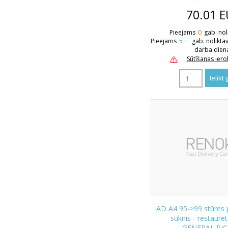
70.01
E
Pieejams
0
gab. nol
Pieejams
5 +
gab. nolikta
darba dien
Sūtīšanas ier
AD A4 95->99 stūres p
sūknis - restaurē
GENERAL RI