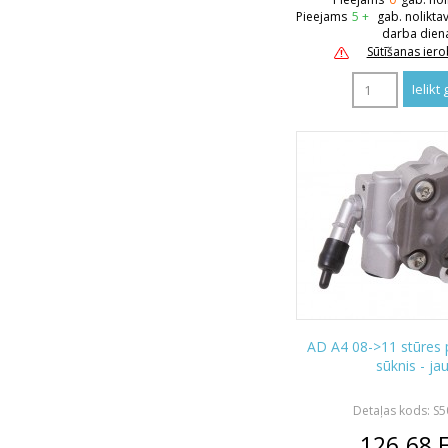
Pieejams
5 +
gab. nolikta
darba dien
Sūtīšanas ier
AD A4 08->11 stūres p
sūknis - ja
Detaļas kods: S
126.68