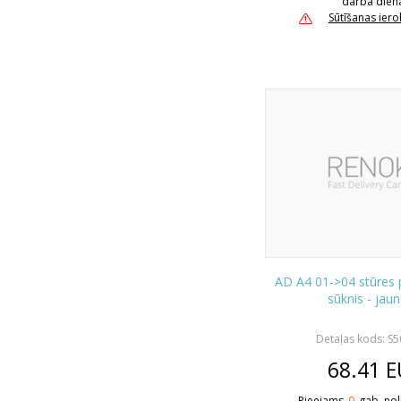
darba dien
Sūtīšanas ier
AD A4 01->04 stūres p
sūknis - jau
Detaļas kods: S
68.41
E
Pieejams
0
gab. nol