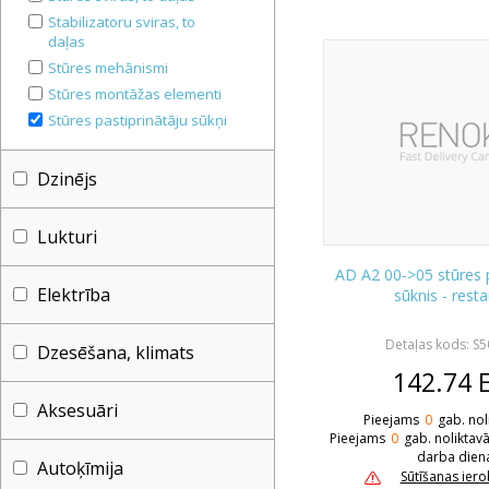
Stabilizatoru sviras, to
daļas
Stūres mehānismi
Stūres montāžas elementi
Stūres pastiprinātāju sūkņi
Dzinējs
Lukturi
AD A2 00->05 stūres p
Elektrība
sūknis - rest
Detaļas kods: S
Dzesēšana, klimats
142.74
Aksesuāri
Pieejams
0
gab. nol
Pieejams
0
gab. noliktav
darba dien
Autoķīmija
Sūtīšanas ier