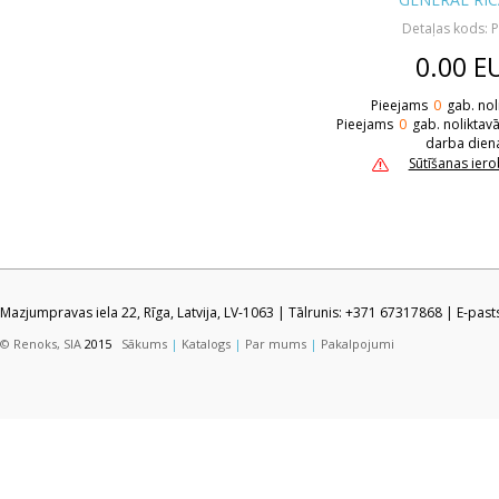
Detaļas kods: 
0.00
E
Pieejams
0
gab. nol
Pieejams
0
gab. noliktav
darba dien
Sūtīšanas ier
Mazjumpravas iela 22, Rīga, Latvija, LV-1063 | Tālrunis: +371 67317868 | E-pas
© Renoks, SIA
2015
Sākums
|
Katalogs
|
Par mums
|
Pakalpojumi