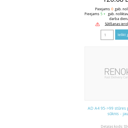
Pieejams
0
gab. nol
Pieejams
5 +
gab. nolikta
darba dien
Sūtīšanas ier
AD A4 95->99 stūres p
sūknis - ja
Detaļas kods: S