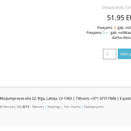
Detaļas kods: 5
51.95
E
Pieejams
0
gab. nol
Pieejams
5 +
gab. nolikta
darba dien
Mazjumpravas iela 22, Rīga, Latvija, LV-1063 | Tālrunis: +371 67317868 | E-pas
© Renoks, SIA
2015
Sākums
|
Katalogs
|
Par mums
|
Pakalpojumi