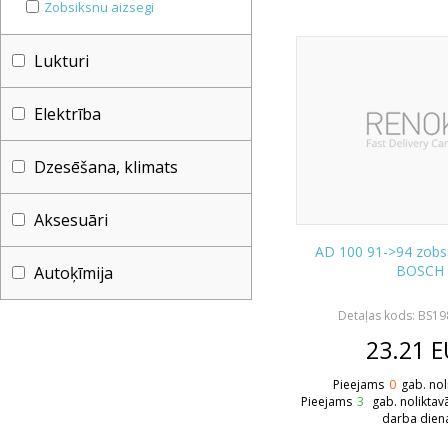
Zobsiksnu aizsegi
Lukturi
Elektrība
Dzesēšana, klimats
Aksesuāri
AD 100 91->94 zobs
BOSCH
Autoķīmija
Detaļas kods: BS1
23.21
E
Pieejams
0
gab. nol
Pieejams
3
gab. noliktav
darba dien