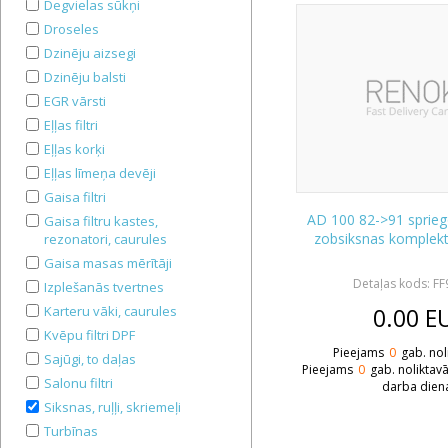
Degvielas sūkņi
Droseles
Dzinēju aizsegi
Dzinēju balsti
EGR vārsti
Eļļas filtri
Eļļas korķi
Eļļas līmeņa devēji
Gaisa filtri
AD 100 82->91 spriego
Gaisa filtru kastes,
zobsiksnas komple
rezonatori, caurules
Gaisa masas mērītāji
Detaļas kods: F
Izplešanās tvertnes
0.00
E
Karteru vāki, caurules
Kvēpu filtri DPF
Pieejams
0
gab. nol
Sajūgi, to daļas
Pieejams
0
gab. noliktav
Salonu filtri
darba dien
Siksnas, ruļļi, skriemeļi
Turbīnas