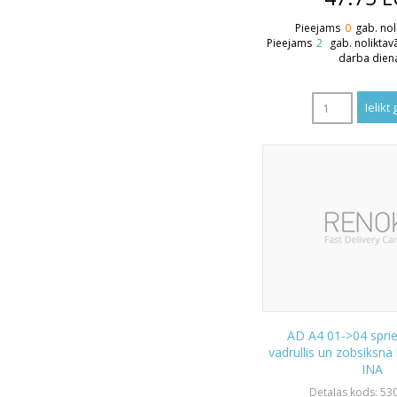
Pieejams
0
gab. nol
Pieejams
2
gab. noliktav
darba dien
AD A4 01->04 sprieg
vadrullis un zobsiksn
INA
Detaļas kods: 5