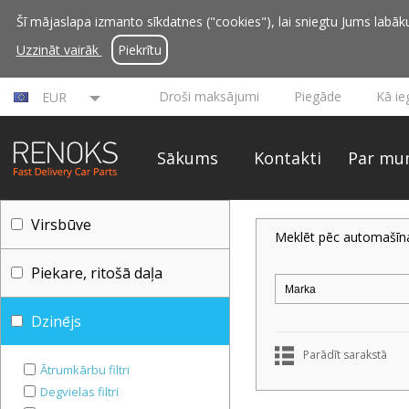
Šī mājaslapa izmanto sīkdatnes ("cookies"), lai sniegtu Jums labāku 
Uzzināt vairāk
Piekrītu
Droši maksājumi
Piegāde
Kā ie
EUR
Sākums
Kontakti
Par mu
Virsbūve
Meklēt pēc automašīn
Piekare, ritošā daļa
Dzinējs
Parādīt sarakstā
Ātrumkārbu filtri
Degvielas filtri