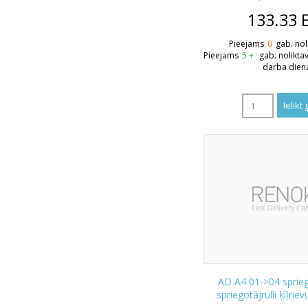
133.33
Pieejams
0
gab. nol
Pieejams
5 +
gab. nolikta
darba dien
AD A4 01->04 sprieg
spriegotājrulli ķīļrie