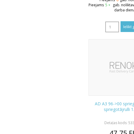
Pieejams
5 +
gab. nolikta
darba dien
AD A3 96->00 sprieg
spriegotājrulli 
Detaļas kods: 5
47.75
E