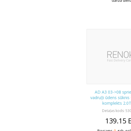
darba dien
AD A3 03->08 sprieg
vadruļļi ūdens sūknis
komplekts 2.0
Detaļas kods: 5
139.15
Pieejams
0
gab. nol