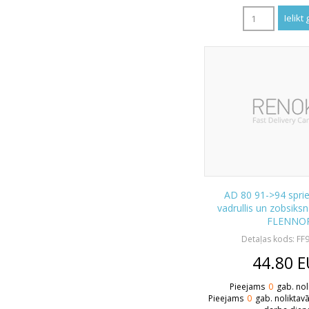
AD 80 91->94 sprieg
vadrullis un zobsiks
FLENNO
Detaļas kods: FF
44.80
E
Pieejams
0
gab. nol
Pieejams
0
gab. noliktav