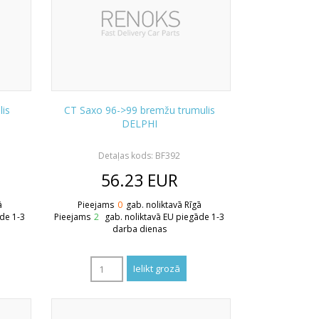
lis
CT Saxo 96->99 bremžu trumulis
DELPHI
Detaļas kods: BF392
56.23
EUR
ā
Pieejams
0
gab. noliktavā Rīgā
āde 1-3
Pieejams
2
gab. noliktavā EU piegāde 1-3
darba dienas