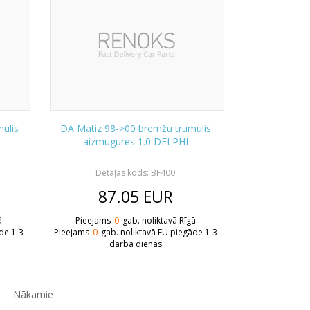
ulis
DA Matiz 98->00 bremžu trumulis
aizmugures 1.0 DELPHI
Detaļas kods: BF400
87.05
EUR
ā
Pieejams
0
gab. noliktavā Rīgā
de 1-3
Pieejams
0
gab. noliktavā EU piegāde 1-3
darba dienas
Nākamie