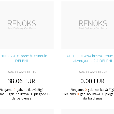
 100 82->91 bremžu trumulis
AD 100 91->94 bremžu trumu
DELPHI
aizmugures 2.4 DELPHI
Detaļas kods: BF319
Detaļas kods: BF298
38.06
EUR
0.00
EUR
Pieejams
0
gab. noliktavā Rīgā
Pieejams
0
gab. noliktavā Rīg
ams
0
gab. noliktavā EU piegāde 1-3
Pieejams
0
gab. noliktavā EU piegā
darba dienas
darba dienas