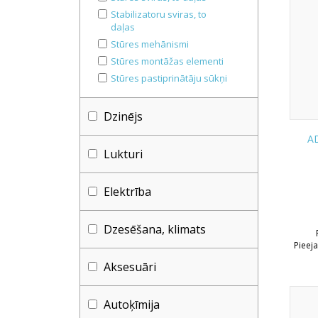
Stabilizatoru sviras, to
daļas
Stūres mehānismi
Stūres montāžas elementi
Stūres pastiprinātāju sūkņi
Dzinējs
AD
Lukturi
Elektrība
Dzesēšana, klimats
Pieej
Aksesuāri
Autoķīmija