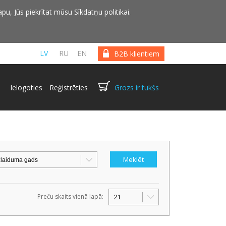
pu, Jūs piekrītat mūsu Sīkdatņu politikai.
LV
RU
EN
B2B klientiem
Ielogoties
Reģistrēties
Grozs ir tukšs
Preču skaits vienā lapā: