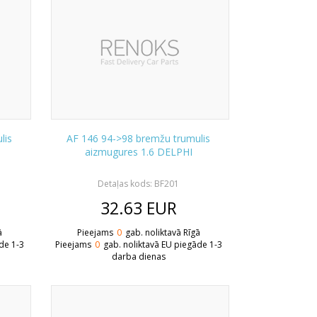
lis
AF 146 94->98 bremžu trumulis
aizmugures 1.6 DELPHI
Detaļas kods: BF201
32.63
EUR
ā
Pieejams
0
gab. noliktavā Rīgā
de 1-3
Pieejams
0
gab. noliktavā EU piegāde 1-3
darba dienas