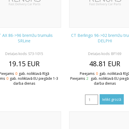
 AX 86->96 bremžu trumulis
CT Berlingo 96->02 bremžu tru
SRLine
DELPHI
Detaļas kods: S73-1015
Detaļas kods: BF169
19.15
EUR
48.81
EUR
Pieejams
0
gab. noliktavā Rīgā
Pieejams
0
gab. noliktavā Rīg
ams
0
gab. noliktavā EU piegāde 1-3
Pieejams
2
gab. noliktavā EU pieg
darba dienas
darba dienas