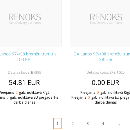
Lanos 97->08 bremžu trumulis
DA Lanos 97->08 bremžu trum
DELPHI
SRLine
Detaļas kods: BF399
Detaļas kods: S73-1025
54.81
EUR
0.00
EUR
Pieejams
0
gab. noliktavā Rīgā
Pieejams
0
gab. noliktavā Rīg
ams
0
gab. noliktavā EU piegāde 1-3
Pieejams
0
gab. noliktavā EU piegā
darba dienas
darba dienas
1
2
3
4
…