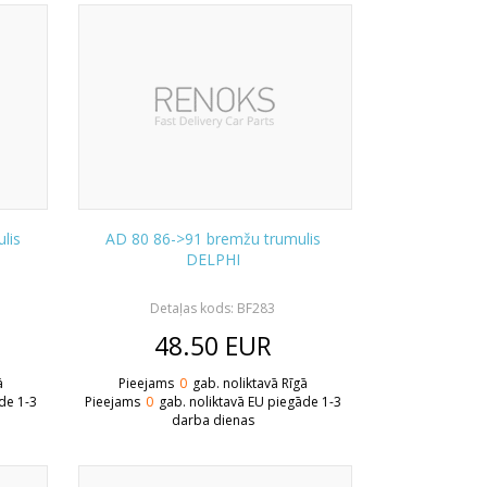
lis
AD 80 86->91 bremžu trumulis
DELPHI
Detaļas kods: BF283
48.50
EUR
ā
Pieejams
0
gab. noliktavā Rīgā
de 1-3
Pieejams
0
gab. noliktavā EU piegāde 1-3
darba dienas