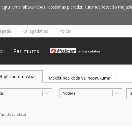
iegtu Jums labāku lapas lietošanas pieredzi. Turpinot lietot šo mājasla
iegāde
Kā iegādāties
Polcar
ti
Par mums
ēt pēc automašīnas
Meklēt pēc koda vai nosaukuma
Parādīt sarakstā