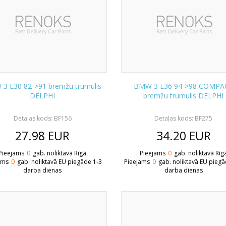
3 E30 82->91 bremžu trumulis
BMW 3 E36 94->98 COMPA
DELPHI
bremžu trumulis DELPHI
Detaļas kods: BF156
Detaļas kods: BF275
27.98
EUR
34.20
EUR
Pieejams
0
gab. noliktavā Rīgā
Pieejams
0
gab. noliktavā Rīg
ams
0
gab. noliktavā EU piegāde 1-3
Pieejams
0
gab. noliktavā EU piegā
darba dienas
darba dienas