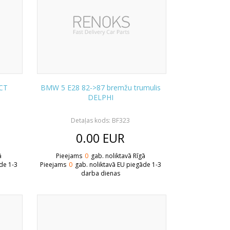
CT
BMW 5 E28 82->87 bremžu trumulis
DELPHI
Detaļas kods: BF323
0.00
EUR
ā
Pieejams
0
gab. noliktavā Rīgā
de 1-3
Pieejams
0
gab. noliktavā EU piegāde 1-3
darba dienas