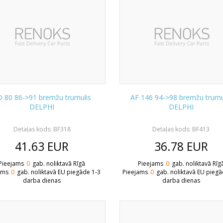
 80 86->91 bremžu trumulis
AF 146 94->98 bremžu trumu
DELPHI
DELPHI
Detaļas kods: BF318
Detaļas kods: BF413
41.63
EUR
36.78
EUR
Pieejams
0
gab. noliktavā Rīgā
Pieejams
0
gab. noliktavā Rīg
ams
0
gab. noliktavā EU piegāde 1-3
Pieejams
0
gab. noliktavā EU piegā
darba dienas
darba dienas