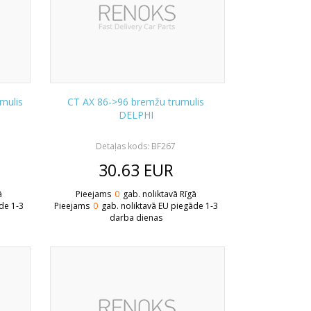
mulis
CT AX 86->96 bremžu trumulis
DELPHI
Detaļas kods: BF267
30.63
EUR
ā
Pieejams
0
gab. noliktavā Rīgā
de 1-3
Pieejams
0
gab. noliktavā EU piegāde 1-3
darba dienas