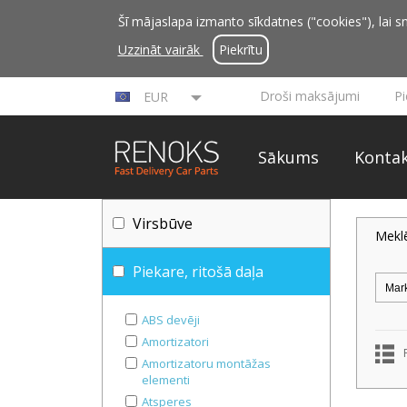
Šī mājaslapa izmanto sīkdatnes ("cookies"), lai sn
Uzzināt vairāk
Piekrītu
Droši maksājumi
P
EUR
Sākums
Kontak
Virsbūve
Mekl
Piekare, ritošā daļa
ABS devēji
Amortizatori
Amortizatoru montāžas
elementi
Atsperes