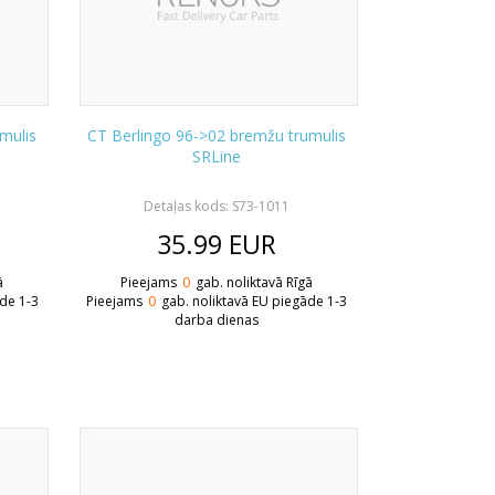
mulis
CT Berlingo 96->02 bremžu trumulis
SRLine
Detaļas kods: S73-1011
35.99
EUR
ā
Pieejams
0
gab. noliktavā Rīgā
āde 1-3
Pieejams
0
gab. noliktavā EU piegāde 1-3
darba dienas