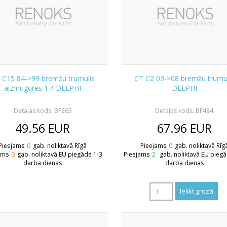
 C15 84->99 bremžu trumulis
CT C2 03->08 bremžu trumu
aizmugures 1.4 DELPHI
DELPHI
Detaļas kods: BF265
Detaļas kods: BF484
49.56
EUR
67.96
EUR
Pieejams
0
gab. noliktavā Rīgā
Pieejams
0
gab. noliktavā Rīg
ams
0
gab. noliktavā EU piegāde 1-3
Pieejams
2
gab. noliktavā EU pieg
darba dienas
darba dienas