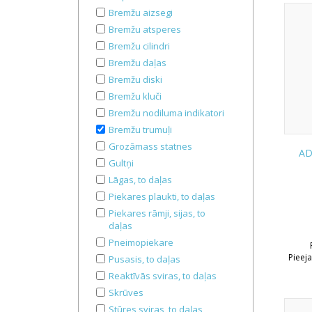
Bremžu aizsegi
Bremžu atsperes
Bremžu cilindri
Bremžu daļas
Bremžu diski
Bremžu kluči
Bremžu nodiluma indikatori
Bremžu trumuļi
Grozāmass statnes
AD
Gultņi
Lāgas, to daļas
Piekares plaukti, to daļas
Piekares rāmji, sijas, to
daļas
Pneimopiekare
Pieej
Pusasis, to daļas
Reaktīvās sviras, to daļas
Skrūves
Stūres sviras, to daļas