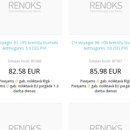
oyager 91->95 bremžu trumulis
CH Voyager 96->00 bremžu tru
aizmugures 3.3 DELPHI
aizmugures 3.0 DELPHI
Detaļas kods: BF386
Detaļas kods: BF387
82.58
EUR
85.98
EUR
Pieejams
0
gab. noliktavā Rīgā
Pieejams
0
gab. noliktavā Rīg
ams
0
gab. noliktavā EU piegāde 1-3
Pieejams
0
gab. noliktavā EU piegā
darba dienas
darba dienas