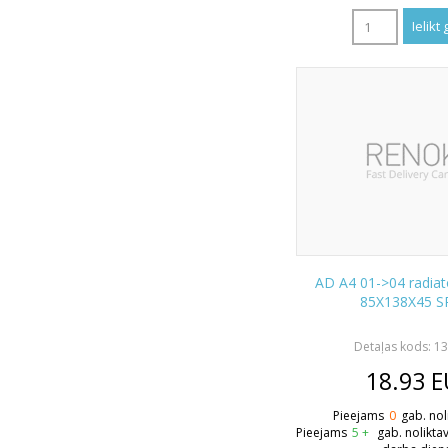
AD A4 01->04 radiato
85X138X45 S
Detaļas kods: 1
18.93
E
Pieejams
0
gab. nol
Pieejams
5 +
gab. nolikta