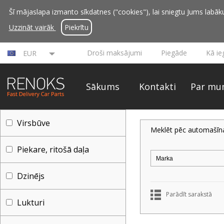
Šī mājaslapa izmanto sīkdatnes ("cookies"), lai sniegtu Jums labāku 
Uzzināt vairāk
Piekrītu
Droši maksājumi
Piegāde
Kā ie
EUR
Sākums
Kontakti
Par mu
Virsbūve
Meklēt pēc automašīn
Piekare, ritošā daļa
Dzinējs
Parādīt sarakstā
Lukturi