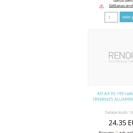
darba dien
Sūtīšanas ier
AD A4 95->99 radia
189x89x55 ALUMIN
Detaļas kods: 1
24.35
E
Pieejams
0
gab. nol