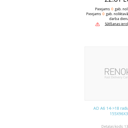
Pieejams
0
gab. nol
Pieejams
0
gab. noliktav
darba dien
Sūtīšanas ier
AD A6 14->18 radia
155X96X
Detaļas kods: 1