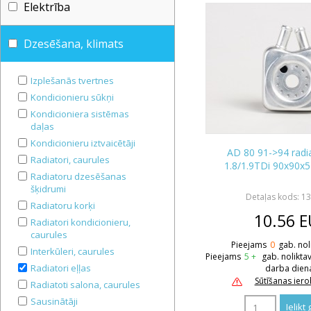
Elektrība
Dzesēšana, klimats
Izplešanās tvertnes
Kondicionieru sūkņi
Kondicioniera sistēmas
daļas
Kondicionieru iztvaicētāji
AD 80 91->94 radia
Radiatori, caurules
1.8/1.9TDi 90x90x
Radiatoru dzesēšanas
šķidrumi
Detaļas kods: 1
Radiatoru korķi
10.56
E
Radiatori kondicionieru,
caurules
Pieejams
0
gab. nol
Interkūleri, caurules
Pieejams
5 +
gab. nolikta
Radiatori eļļas
darba dien
Sūtīšanas ier
Radiatoti salona, caurules
Sausinātāji