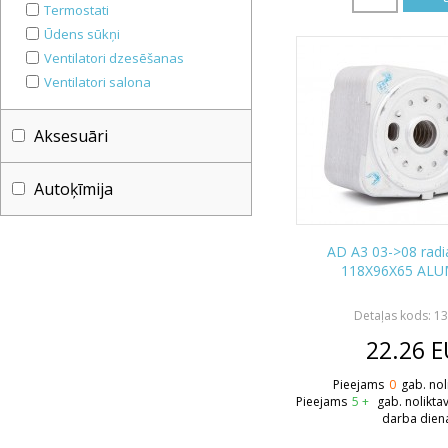
Termostati
Ūdens sūkņi
Ventilatori dzesēšanas
Ventilatori salona
Aksesuāri
Autoķīmija
AD A3 03->08 radia
118X96X65 AL
Detaļas kods: 1
22.26
E
Pieejams
0
gab. nol
Pieejams
5 +
gab. nolikta
darba dien