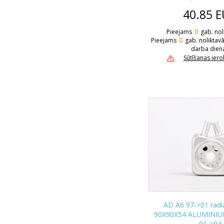
40.85
E
Pieejams
0
gab. nol
Pieejams
0
gab. noliktav
darba dien
Sūtīšanas ier
AD A6 97->01 radia
90X90X54 ALUMINIUM
91->94