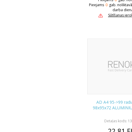
Pieejams
0
gab. noliktav
darba dien
Sūtīšanas ier
AD A4 95->99 radia
98x95x72 ALUMINI
Detaļas kods: 1
22.81
E