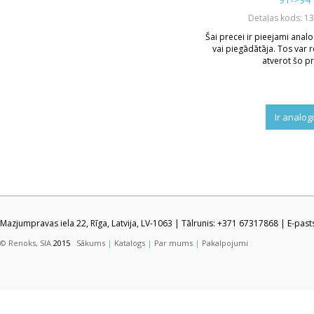
Detaļas kods: 1
Šai precei ir pieejami analo
vai piegādātāja. Tos var r
atverot šo pr
Ir analog
Mazjumpravas iela 22, Rīga, Latvija, LV-1063 | Tālrunis: +371 67317868 | E-pas
© Renoks, SIA
2015
Sākums
|
Katalogs
|
Par mums
|
Pakalpojumi