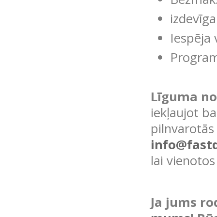
izdevīga
Iespēja
Program
Līguma no
iekļaujot b
pilnvarotās
info@fast
lai vienoto
Ja jums ro