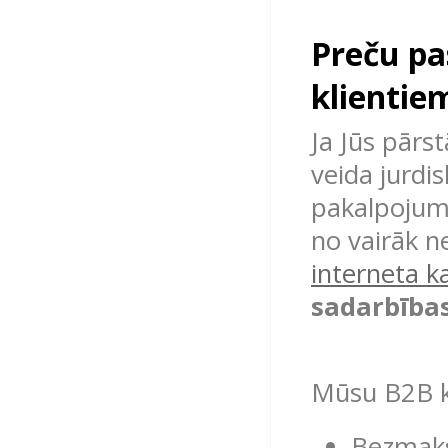
Preču pa
klientie
Ja Jūs pārst
veida jurdi
pakalpojumu
no vairāk n
interneta k
sadarbība
Mūsu B2B kl
Bezmaks