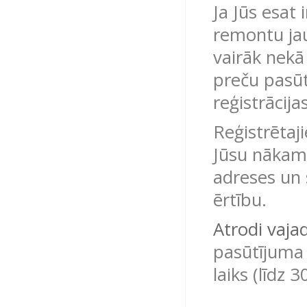
Ja Jūs esat 
remontu jau
vairāk nekā
preču pasū
reģistrācijas
Reģistrētaj
Jūsu nākam
adreses un s
ērtību.
Atrodi vaja
pasūtījuma 
laiks (līdz 