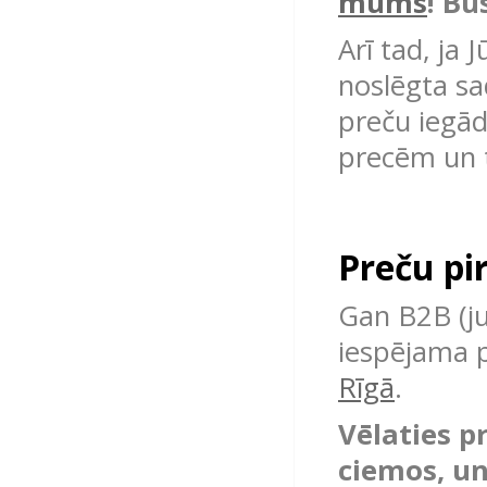
mums
! Bū
Arī tad, ja
noslēgta sa
preču iegād
precēm un t
Preču pi
Gan B2B (ju
iespējama 
Rīgā
.
Vēlaties p
ciemos, un