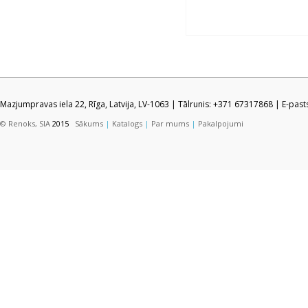
Mazjumpravas iela 22, Rīga, Latvija, LV-1063 | Tālrunis: +371 67317868 | E-pas
© Renoks, SIA
2015
Sākums
|
Katalogs
|
Par mums
|
Pakalpojumi