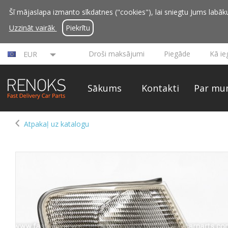
Šī mājaslapa izmanto sīkdatnes ("cookies"), lai sniegtu Jums labāku 
Uzzināt vairāk
Piekrītu
Droši maksājumi
Piegāde
Kā ie
EUR
Sākums
Kontakti
Par mu
Atpakaļ uz katalogu