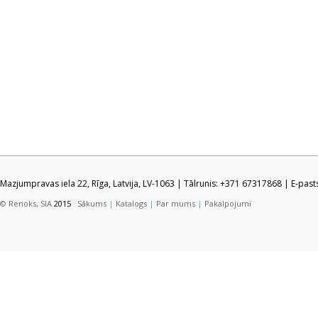
Mazjumpravas iela 22, Rīga, Latvija, LV-1063 | Tālrunis: +371 67317868 | E-pas
© Renoks, SIA
2015
Sākums
|
Katalogs
|
Par mums
|
Pakalpojumi