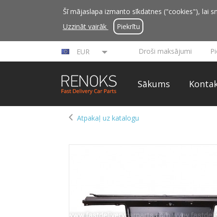
Šī mājaslapa izmanto sīkdatnes ("cookies"), lai sn
Uzzināt vairāk
Piekrītu
Droši maksājumi
P
EUR
Sākums
Kontak
Atpakaļ uz katalogu