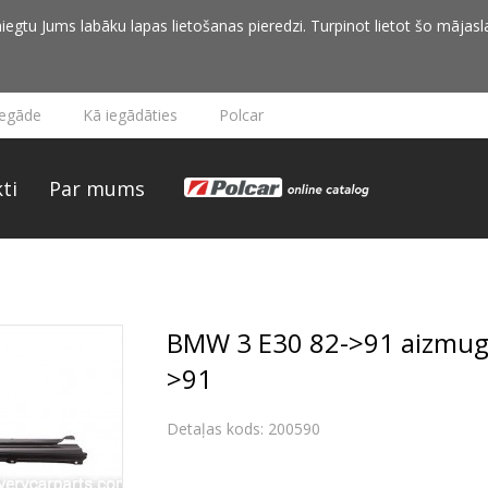
iegtu Jums labāku lapas lietošanas pieredzi. Turpinot lietot šo mājasla
iegāde
Kā iegādāties
Polcar
ti
Par mums
BMW 3 E30 82->91 aizmugu
>91
Detaļas kods: 200590