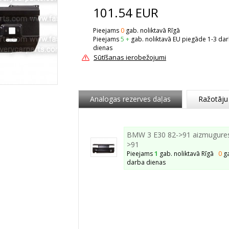
101.54
EUR
Pieejams
0
gab. noliktavā Rīgā
Pieejams
5 +
gab. noliktavā EU piegāde 1-3 da
dienas
Sūtīšanas ierobežojumi
Analogas rezerves daļas
Ražotāju
BMW 3 E30 82->91 aizmugures 
>91
Pieejams
1
gab. noliktavā Rīgā
0
g
darba dienas