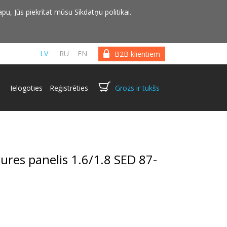
pu, Jūs piekrītat mūsu Sīkdatņu politikai.
LV
RU
EN
B2B klientiem
Ielogoties
Reģistrēties
Grozs ir tukšs
res panelis 1.6/1.8 SED 87-