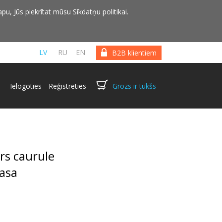
pu, Jūs piekrītat mūsu Sīkdatņu politikai.
LV
RU
EN
B2B klientiem
Ielogoties
Reģistrēties
Grozs ir tukšs
rs caurule
masa