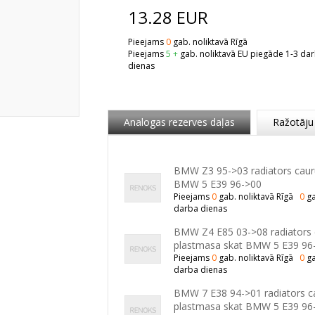
13.28
EUR
Pieejams
0
gab. noliktavā Rīgā
Pieejams
5 +
gab. noliktavā EU piegāde 1-3 da
dienas
Analogas rezerves daļas
Ražotāju
BMW Z3 95->03 radiators cauru
BMW 5 E39 96->00
Pieejams
0
gab. noliktavā Rīgā
0
ga
darba dienas
BMW Z4 E85 03->08 radiators c
plastmasa skat BMW 5 E39 96
Pieejams
0
gab. noliktavā Rīgā
0
ga
darba dienas
BMW 7 E38 94->01 radiators cau
plastmasa skat BMW 5 E39 96