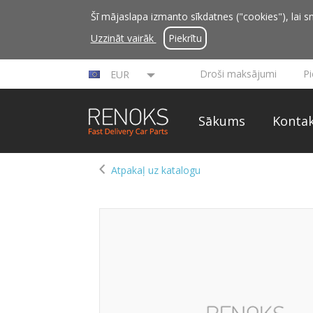
Šī mājaslapa izmanto sīkdatnes ("cookies"), lai sn
Uzzināt vairāk
Piekrītu
Droši maksājumi
P
EUR
Sākums
Kontak
Atpakaļ uz katalogu