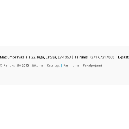
Mazjumpravas iela 22, Rīga, Latvija, LV-1063 | Tālrunis: +371 67317868 | E-pas
© Renoks, SIA
2015
Sākums
|
Katalogs
|
Par mums
|
Pakalpojumi