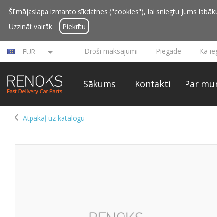
Šī mājaslapa izmanto sīkdatnes ("cookies"), lai sniegtu Jums labāku 
Uzzināt vairāk
Piekrītu
Droši maksājumi
Piegāde
Kā ie
EUR
Sākums
Kontakti
Par mu
Atpakaļ uz katalogu