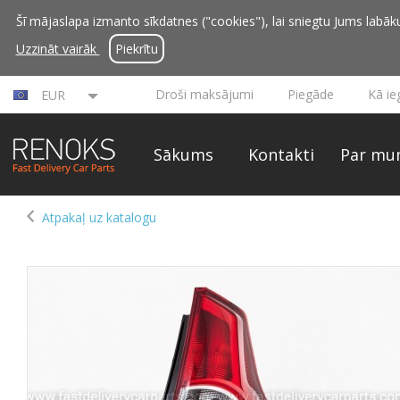
Šī mājaslapa izmanto sīkdatnes ("cookies"), lai sniegtu Jums labāku 
Uzzināt vairāk
Piekrītu
Droši maksājumi
Piegāde
Kā ie
EUR
Sākums
Kontakti
Par mu
Atpakaļ uz katalogu