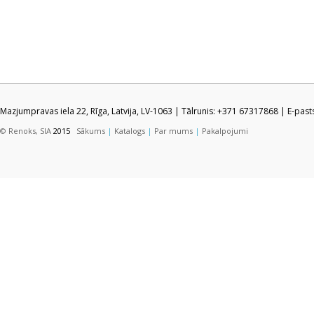
Mazjumpravas iela 22, Rīga, Latvija, LV-1063 | Tālrunis: +371 67317868 | E-pas
© Renoks, SIA
2015
Sākums
|
Katalogs
|
Par mums
|
Pakalpojumi