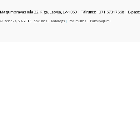
Mazjumpravas iela 22, Rīga, Latvija, LV-1063 | Tālrunis: +371 67317868 | E-pas
© Renoks, SIA
2015
Sākums
|
Katalogs
|
Par mums
|
Pakalpojumi