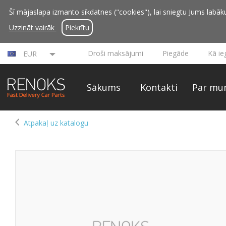
Šī mājaslapa izmanto sīkdatnes ("cookies"), lai sniegtu Jums labāku 
Uzzināt vairāk
Piekrītu
Droši maksājumi
Piegāde
Kā ie
EUR
Sākums
Kontakti
Par mu
Atpakaļ uz katalogu