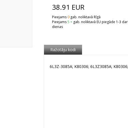
38.91
EUR
Pieejams
0
gab. noliktavā Rīgā
Pieejams
5 +
gab. noliktavā EU piegāde 1-3 da
dienas
Ražotāju kodi
6L3Z-3085A; K80306; 6L3Z3085A; K80306