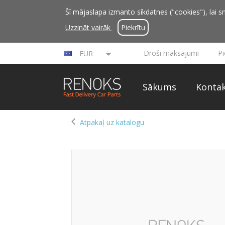
Šī mājaslapa izmanto sīkdatnes ("cookies"), lai sn
Uzzināt vairāk
Piekrītu
Droši maksājumi
P
EUR
Sākums
Kontak
Atpakaļ uz katalogu