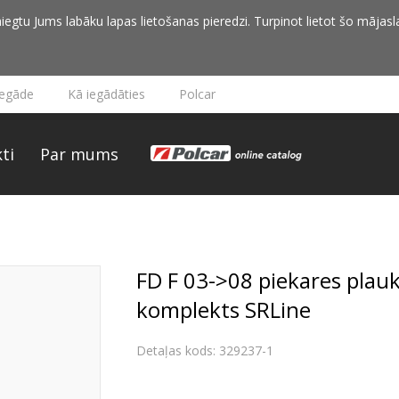
iegtu Jums labāku lapas lietošanas pieredzi. Turpinot lietot šo mājasla
iegāde
Kā iegādāties
Polcar
ti
Par mums
FD F 03->08 piekares plauk
komplekts SRLine
Detaļas kods: 329237-1