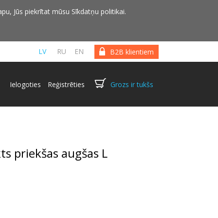
pu, Jūs piekrītat mūsu Sīkdatņu politikai.
LV
RU
EN
B2B klientiem
Ielogoties
Reģistrēties
Grozs ir tukšs
ts priekšas augšas L