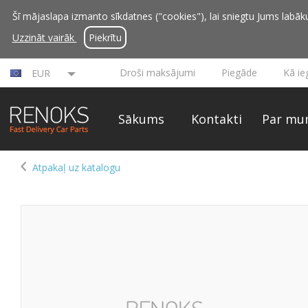
Šī mājaslapa izmanto sīkdatnes ("cookies"), lai sniegtu Jums labāku 
Uzzināt vairāk
Piekrītu
Droši maksājumi
Piegāde
Kā ie
EUR
Sākums
Kontakti
Par mu
Atpakaļ uz katalogu