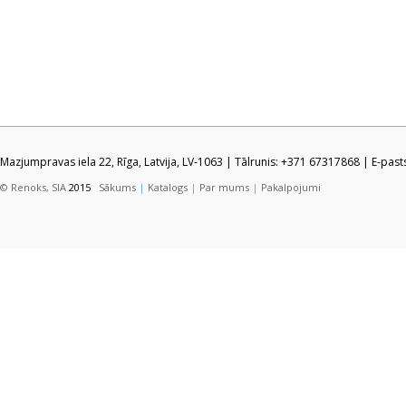
Mazjumpravas iela 22, Rīga, Latvija, LV-1063 | Tālrunis: +371 67317868 | E-pas
© Renoks, SIA
2015
Sākums
|
Katalogs
|
Par mums
|
Pakalpojumi