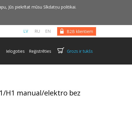
pu, Jūs piekrītat mūsu Sīkdatņu politikai.
LV
RU
EN
B2B klientiem
Ielogoties
Reģistrēties
Grozs ir tukšs
H1/H1 manual/elektro bez