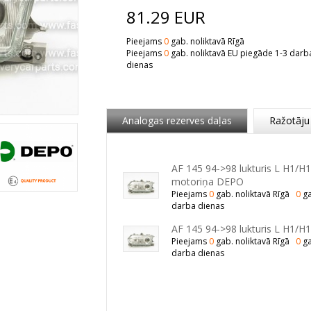
81.29
EUR
Pieejams
0
gab. noliktavā Rīgā
Pieejams
0
gab. noliktavā EU piegāde 1-3 darb
dienas
Analogas rezerves daļas
Ražotāju
AF 145 94->98 lukturis L H1/H
motoriņa DEPO
Pieejams
0
gab. noliktavā Rīgā
0
ga
darba dienas
AF 145 94->98 lukturis L H1/H
Pieejams
0
gab. noliktavā Rīgā
0
ga
darba dienas