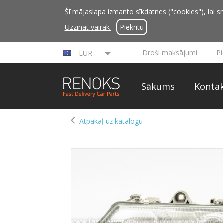
Šī mājaslapa izmanto sīkdatnes ("cookies"), lai sn
Uzzināt vairāk
Piekrītu
Droši maksājumi
P
EUR
Sākums
Kontak
Atpakaļ uz katalogu