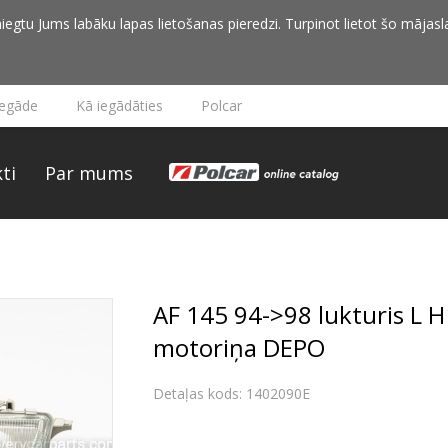
iegtu Jums labāku lapas lietošanas pieredzi. Turpinot lietot šo mājasla
iegāde
Kā iegādāties
Polcar
ti
Par mums
AF 145 94->98 lukturis L 
motoriņa DEPO
Detaļas kods: 1402090E