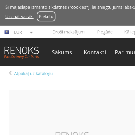
Šī mājaslapa izmanto sīkdatnes ("cookies"), lai sniegtu Jums labāku 
Uzzināt vairāk
Piekrītu
Droši maksājumi
Piegāde
Kā ie
EUR
Sākums
Kontakti
Par mu
Atpakaļ uz katalogu