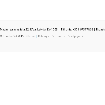
Mazjumpravas iela 22, Rīga, Latvija, LV-1063 | Tālrunis: +371 67317868 | E-pas
© Renoks, SIA
2015
Sākums
|
Katalogs
|
Par mums
|
Pakalpojumi