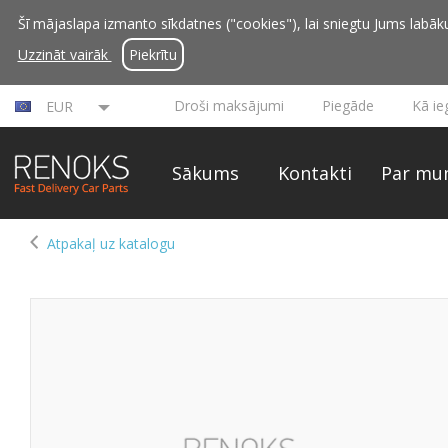
Šī mājaslapa izmanto sīkdatnes ("cookies"), lai sniegtu Jums labāku 
Uzzināt vairāk
Piekrītu
Droši maksājumi
Piegāde
Kā ie
EUR
Sākums
Kontakti
Par mu
Atpakaļ uz katalogu