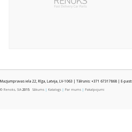
Mazjumpravas iela 22, Rīga, Latvija, LV-1063 | Tālrunis: +371 67317868 | E-pas
© Renoks, SIA
2015
Sākums
|
Katalogs
|
Par mums
|
Pakalpojumi