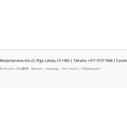
Mazjumpravas iela 22, Rīga, Latvija, LV-1063 | Tālrunis: +371 67317868 | E-pas
© Renoks, SIA
2015
Sākums
|
Katalogs
|
Par mums
|
Pakalpojumi