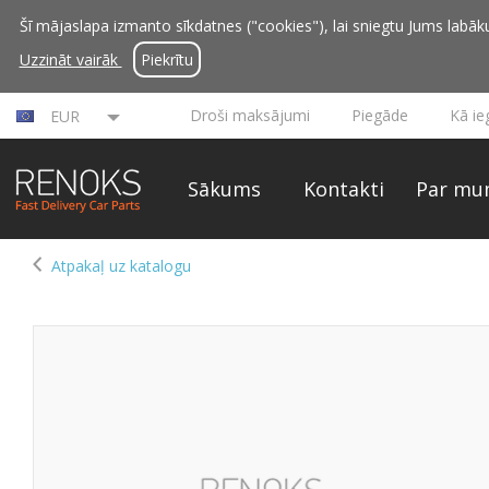
Šī mājaslapa izmanto sīkdatnes ("cookies"), lai sniegtu Jums labāku 
Uzzināt vairāk
Piekrītu
Droši maksājumi
Piegāde
Kā ie
EUR
Sākums
Kontakti
Par mu
Atpakaļ uz katalogu