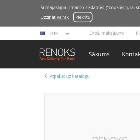
Šī mājaslapa izmanto sīkdatnes ("cookies"), lai sn
Uzzināt vairāk
Piekrītu
Droši maksājumi
P
EUR
Sākums
Kontak
Atpakaļ uz katalogu