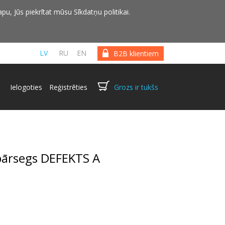
pu, Jūs piekrītat mūsu Sīkdatņu politikai.
LV
RU
EN
B2B klientiem
Ielogoties
Reģistrēties
Grozs ir tukšs
pārsegs DEFEKTS A