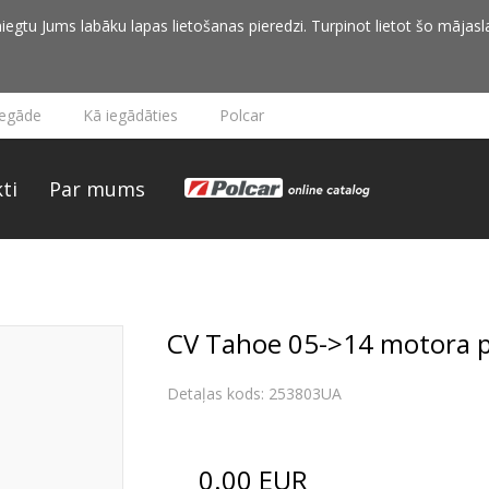
iegtu Jums labāku lapas lietošanas pieredzi. Turpinot lietot šo mājasla
iegāde
Kā iegādāties
Polcar
ti
Par mums
CV Tahoe 05->14 motora 
Detaļas kods: 253803UA
0.00
EUR