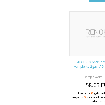
AD 100 82->91 br
komplekts 2gab. AD
Detaļas kods: 
58.63
E
Pieejams
0
gab. nol
Pieejams
0
gab. noliktav
darba dien