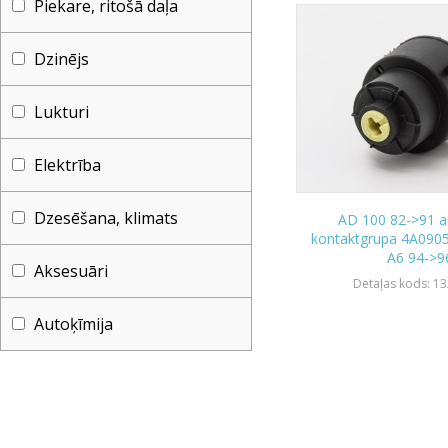
Piekare, ritošā daļa
Dzinējs
Lukturi
Elektrība
Dzesēšana, klimats
AD 100 82->91 a
kontaktgrupa 4A090
A6 94->9
Aksesuāri
Detaļas kods: 1
Autoķīmija