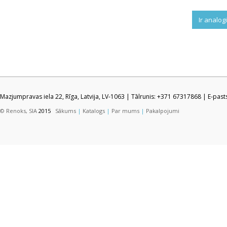
Ir analog
Mazjumpravas iela 22, Rīga, Latvija, LV-1063 | Tālrunis: +371 67317868 | E-pas
© Renoks, SIA
2015
Sākums
|
Katalogs
|
Par mums
|
Pakalpojumi