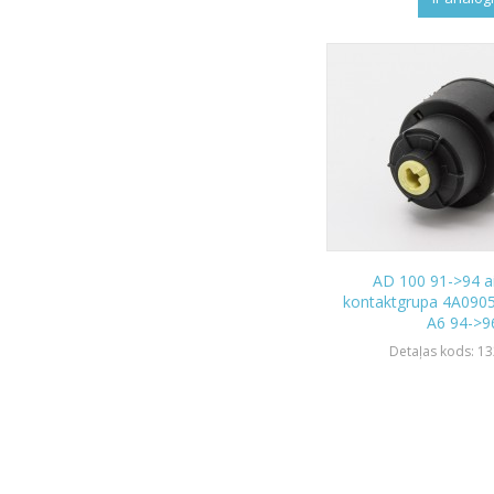
AD 100 91->94 a
kontaktgrupa 4A090
A6 94->9
Detaļas kods: 1