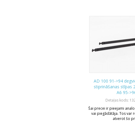
AD 100 91->94 degvie
stiprināšanas stīpas
A6 95->9
Detaļas kods: 1
Šai precei ir pieejami analo
vai piegādātāja. Tos var r
atverot šo pr