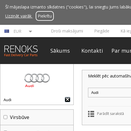
Šī mājaslapa izmanto sīkdatnes ("cookies"), lai sniegtu Jums labāku 
Uzzināt vairāk
Piekrītu
Droši maksājumi
Piegāde
Kā ie
EUR
Sākums
Kontakti
Par mu
Meklēt pēc automašīn
Audi
Parādīt sarakstā
Virsbūve