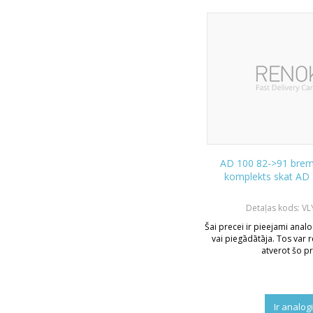
AD 100 82->91 brem
komplekts skat AD
Detaļas kods: V
Šai precei ir pieejami analo
vai piegādātāja. Tos var r
atverot šo pr
Ir analog