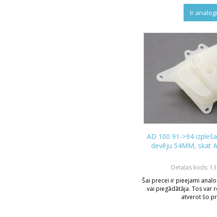
Ir analog
AD 100 91->94 izpleša
devēju 54MM, skat 
Detaļas kods: 1
Šai precei ir pieejami analo
vai piegādātāja. Tos var r
atverot šo pr