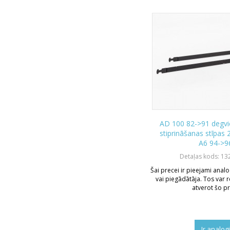
AD 100 82->91 degvie
stiprināšanas stīpas
A6 94->9
Detaļas kods: 1
Šai precei ir pieejami analo
vai piegādātāja. Tos var r
atverot šo pr
Ir analog