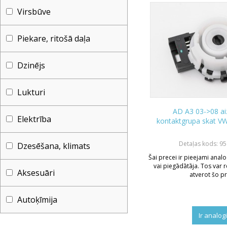
Virsbūve
Piekare, ritošā daļa
Dzinējs
Lukturi
AD A3 03->08 a
Elektrība
kontaktgrupa skat VW
Detaļas kods: 9
Dzesēšana, klimats
Šai precei ir pieejami analo
vai piegādātāja. Tos var r
Aksesuāri
atverot šo pr
Autoķīmija
Ir analog