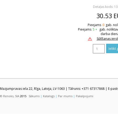
Detaļas kods: 1
30.53
E
Pieejams
0
gab. nol
Pieejams
5 +
gab. nolikta
darba dien
Sūtīšanas ier
Mazjumpravas iela 22, Rīga, Latvija, LV-1063 | Tālrunis: +371 67317868 | E-pas
© Renoks, SIA
2015
Sākums
|
Katalogs
|
Par mums
|
Pakalpojumi