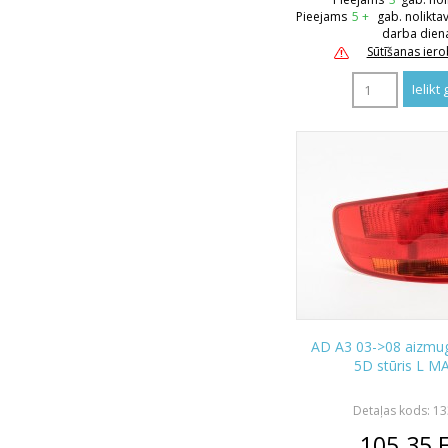
Pieejams
5 +
gab. nolikta
darba dien
Sūtīšanas ier
AD A3 03->08 aizmugu
5D stūris L M
Detaļas kods: 1
105.35