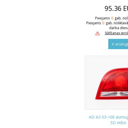
95.36
E
Pieejams
0
gab. nol
Pieejams
0
gab. noliktav
darba dien
Sūtīšanas ier
Ir analog
AD A3 03->08 aizmugu
5D vidus 