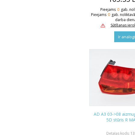
Pieejams
0
gab. nol
Pieejams
0
gab. noliktav
darba dien
Sūtīšanas ier
Ir analog
AD A3 03->08 aizmugu
5D stūris R M
Detaļas kods: 1