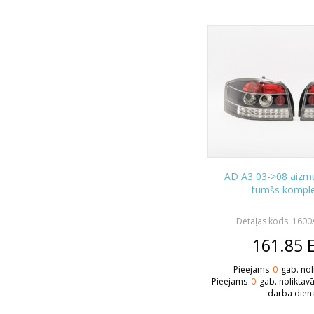
AD A3 03->08 aizm
tumšs komple
Detaļas kods: 160
161.85
Pieejams
0
gab. nol
Pieejams
0
gab. noliktav
darba dien