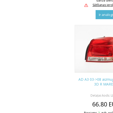
darba dien
Sūtīšanas ier
Ir analog
AD A3 03->08 aizmugu
3D R MARE
Detaļas kods: 
66.80
E
Pieejams
3
gab. nol