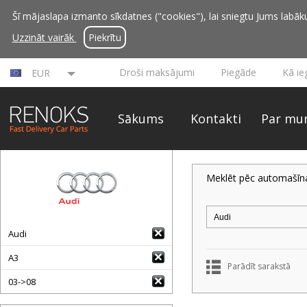
Šī mājaslapa izmanto sīkdatnes ("cookies"), lai sniegtu Jums labāku 
Uzzināt vairāk
Piekrītu
Droši maksājumi
Piegāde
Kā ie
EUR
Sākums
Kontakti
Par mu
Meklēt pēc automašīn
Audi
A3
Parādīt sarakstā
03->08