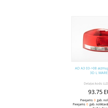
AD A3 03->08 aizmugu
3D L MARE
Detaļas kods: LL
93.75
E
Pieejams
0
gab. nol
Pieejams
0
gab. noliktav