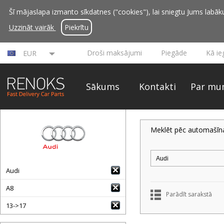
Šī mājaslapa izmanto sīkdatnes ("cookies"), lai sniegtu Jums labāku 
Uzzināt vairāk
Piekrītu
Droši maksājumi
Piegāde
Kā ie
EUR
Sākums
Kontakti
Par mu
Meklēt pēc automašīn
Audi
A8
Parādīt sarakstā
13->17