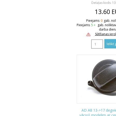
Detaļas kods: 1
13.60
E
Pieejams
0
gab. nol
Pieejams
5 +
gab. nolikta
darba dien
Sūtīšanas ier
AD A8 13->17 degvie
vāciņš modelim ar cen