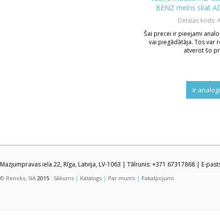
BENZ melns skat A
Detaļas kods: 
Šai precei ir pieejami analo
vai piegādātāja. Tos var r
atverot šo pr
Ir analog
Mazjumpravas iela 22, Rīga, Latvija, LV-1063 | Tālrunis: +371 67317868 | E-pas
© Renoks, SIA
2015
Sākums
|
Katalogs
|
Par mums
|
Pakalpojumi