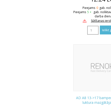
Pieejams
0
gab. nol
Pieejams
5 +
gab. nolikta
darba dien
Sūtīšanas ier
AD A8 13->17 bamperi
luktura mazgātāja