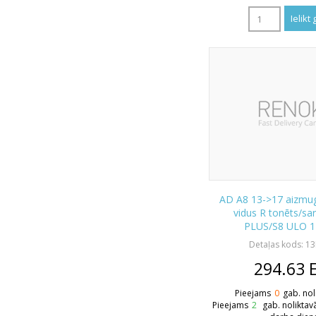
AD A8 13->17 aizmugu
vidus R tonēts/sa
PLUS/S8 ULO 1
Detaļas kods: 1
294.63
Pieejams
0
gab. nol
Pieejams
2
gab. noliktav