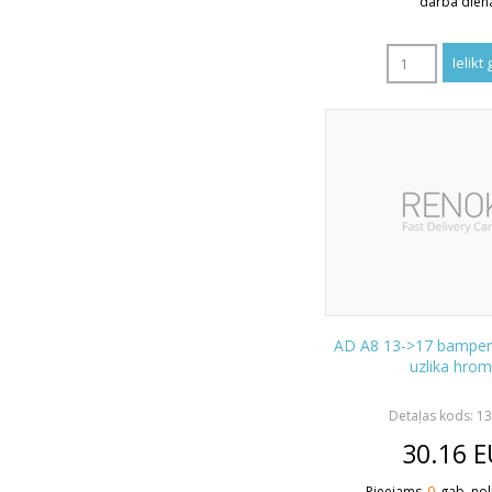
darba dien
AD A8 13->17 bamper
uzlika hrom
Detaļas kods: 1
30.16
E
Pieejams
0
gab. nol