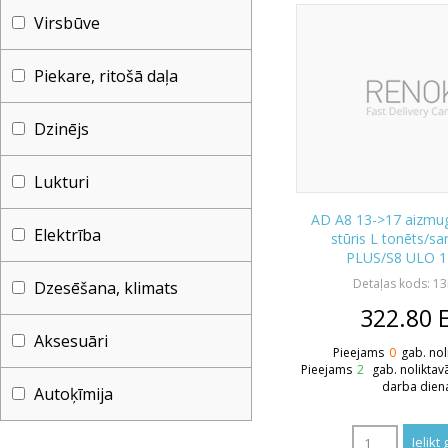
Virsbūve
Piekare, ritošā daļa
Dzinējs
Lukturi
AD A8 13->17 aizmugu
Elektrība
stūris L tonēts/s
PLUS/S8 ULO 1
Detaļas kods: 1
Dzesēšana, klimats
322.80
Aksesuāri
Pieejams
0
gab. nol
Pieejams
2
gab. noliktav
darba dien
Autoķīmija