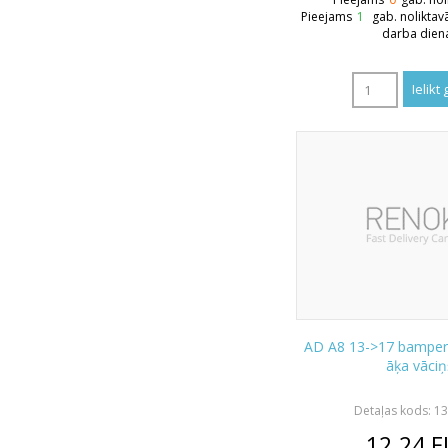
Pieejams
1
gab. noliktav
darba dien
AD A8 13->17 bamper
āķa vāciņ
Detaļas kods: 1
12.24
E