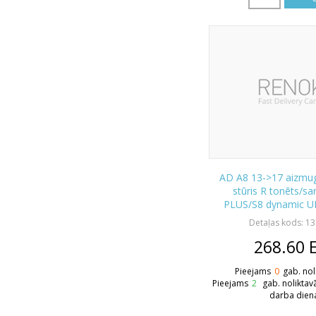
AD A8 13->17 aizmugu
stūris R tonēts/s
PLUS/S8 dynamic U
Detaļas kods: 1
268.60
Pieejams
0
gab. nol
Pieejams
2
gab. noliktav
darba dien