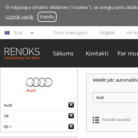
Šī mājaslapa izmanto sīkdatnes ("cookies"), lai sniegtu Jums labāku 
Uzzināt vairāk
Piekrītu
Droši maksājumi
Piegāde
Kā ie
EUR
Sākums
Kontakti
Par mu
Meklēt pēc automašīn
Audi
S8
Parādīt sarakstā
00->