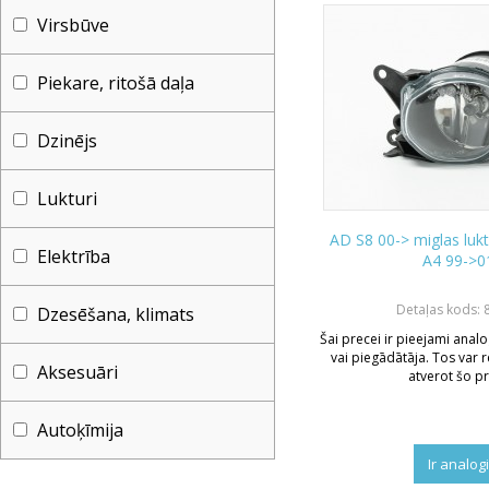
Virsbūve
Piekare, ritošā daļa
Dzinējs
Lukturi
AD S8 00-> miglas lukt
Elektrība
A4 99->0
Detaļas kods: 
Dzesēšana, klimats
Šai precei ir pieejami analo
vai piegādātāja. Tos var r
Aksesuāri
atverot šo pr
Autoķīmija
Ir analog