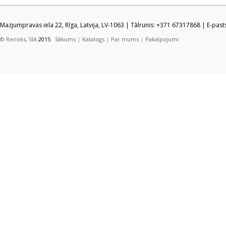
Mazjumpravas iela 22, Rīga, Latvija, LV-1063 | Tālrunis: +371 67317868 | E-pas
© Renoks, SIA
2015
Sākums
|
Katalogs
|
Par mums
|
Pakalpojumi