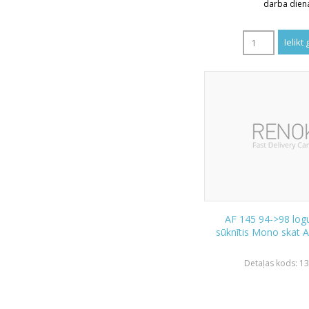
darba dien
AF 145 94->98 log
sūknītis Mono skat 
Detaļas kods: 1