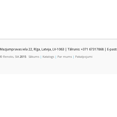
Mazjumpravas iela 22, Rīga, Latvija, LV-1063 | Tālrunis: +371 67317868 | E-pas
© Renoks, SIA
2015
Sākums
|
Katalogs
|
Par mums
|
Pakalpojumi