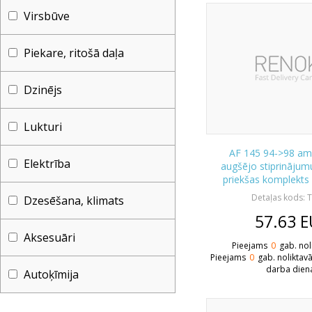
Virsbūve
Piekare, ritošā daļa
Dzinējs
Lukturi
AF 145 94->98 am
Elektrība
augšējo stiprinājum
priekšas komplekts
Detaļas kods:
Dzesēšana, klimats
57.63
E
Aksesuāri
Pieejams
0
gab. nol
Pieejams
0
gab. noliktav
darba dien
Autoķīmija