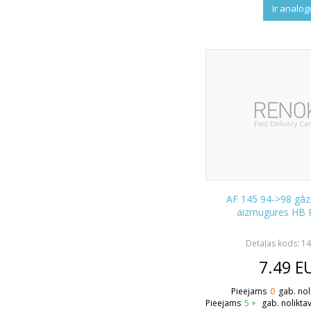
Ir analog
AF 145 94->98 gāz
aizmugures HB
Detaļas kods: 
7.49
E
Pieejams
0
gab. nol
Pieejams
5 +
gab. nolikta