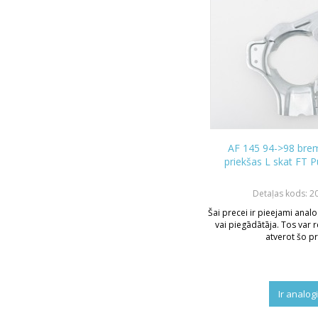
AF 145 94->98 bre
priekšas L skat FT 
Detaļas kods: 2
Šai precei ir pieejami analo
vai piegādātāja. Tos var r
atverot šo pr
Ir analog