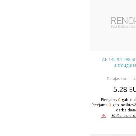
AF 145 94->98 at
aizmugure
Detaļas kods: 1
5.28
E
Pieejams
0
gab. nol
Pieejams
0
gab. noliktav
darba dien
Sūtīšanas ier