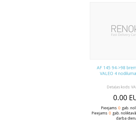
AF 145 94->98 bremž
VALEO 4 nodiluma 
Detaļas kods: V
0.00
E
Pieejams
0
gab. nol
Pieejams
0
gab. noliktav
darba dien