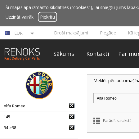
Šī mājaslapa izmanto sīkdatnes ("cookies"), lai sniegtu Jums labāku 
Uzzināt vairāk
Piekrītu
Droši maksājumi
Piegāde
Kā ie
EUR
Sākums
Kontakti
Par mu
Meklēt pēc automašīn
Alfa Romeo
145
Parādīt sarakstā
94->98