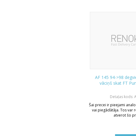
AF 145 94->98 degvie
vāciņš skat FT Pu
Detaļas kods: 
Šai precei ir pieejami analo
vai piegādātāja. Tos var r
atverot šo pr