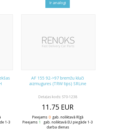
Ir analogi
iekšas
AF 155 92->97 bremžu kluči
H
aizmugures (TRW tips) SRLine
Detaļas kods: S70-1238
11.75
EUR
ā
Pieejams
0
gab. noliktavā Rīgā
āde 1-3
Pieejams
1
gab. noliktavā EU piegāde 1-3
darba dienas