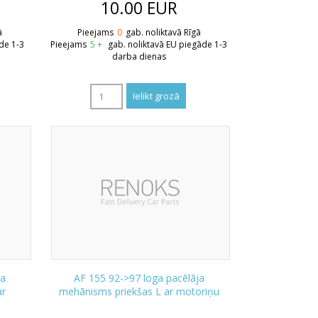
10.00
EUR
ā
Pieejams
0
gab. noliktavā Rīgā
de 1-3
Pieejams
5 +
gab. noliktavā EU piegāde 1-3
darba dienas
ja
AF 155 92->97 loga pacēlāja
ar
mehānisms priekšas L ar motoriņu