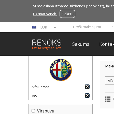
Šī mājaslapa izmanto sīkdatnes ("cookies"), lai sn
Uzzināt vairāk
Piekrītu
Droši maksājumi
P
EUR
Sākums
Kontak
Mekl
Alfa Romeo
155
Virsbūve