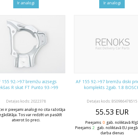
Ir analogi
Ir analogi
 155 92->97 bremžu aizsegs
AF 155 92->97 bremžu diski pr
ekšas R skat FT Punto 93->99
komplekts 2gab. 1.8 BOSC
Detaļas kods: 2022378
Detaļas kods: BS0986478515
ei ir pieejami analogi no cita ražotāja
55.53
EUR
iegādātāja. Tos var redzēt un pasūtīt
atverot šo preci.
Pieejams
0
gab. noliktavā Rīg
Pieejams
2
gab. noliktavā EU pieg
darba dienas