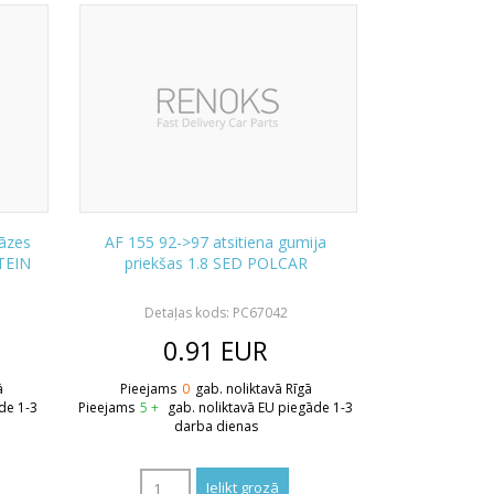
āzes
AF 155 92->97 atsitiena gumija
STEIN
priekšas 1.8 SED POLCAR
Detaļas kods: PC67042
0.91
EUR
ā
Pieejams
0
gab. noliktavā Rīgā
de 1-3
Pieejams
5 +
gab. noliktavā EU piegāde 1-3
darba dienas