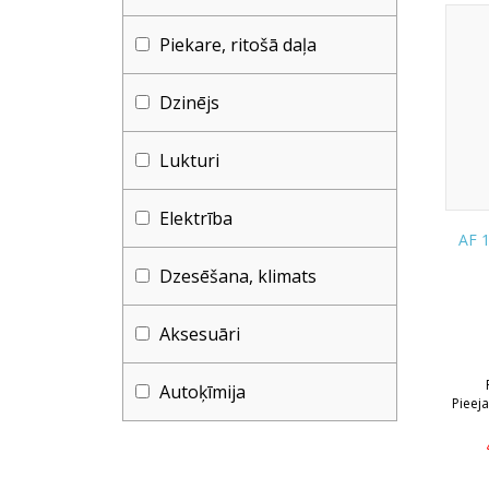
Piekare, ritošā daļa
Dzinējs
Lukturi
Elektrība
AF 
Dzesēšana, klimats
Aksesuāri
Autoķīmija
Pieej