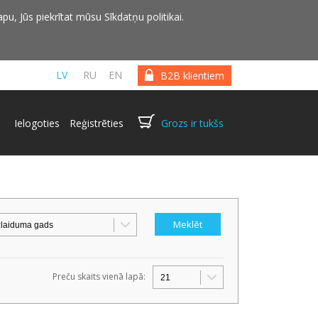
pu, Jūs piekrītat mūsu Sīkdatņu politikai.
LV
RU
EN
B2B klientiem
Ielogoties
Reģistrēties
Grozs ir tukšs
Preču skaits vienā lapā: