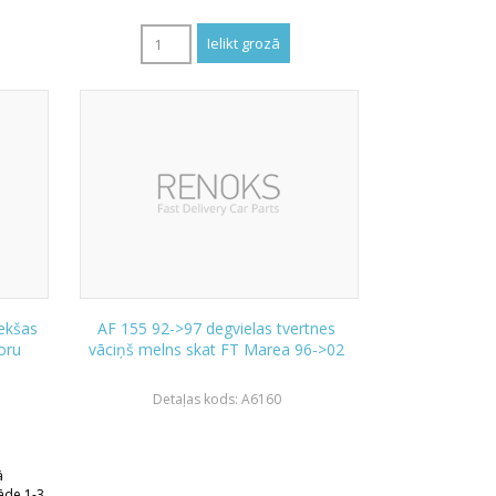
iekšas
AF 155 92->97 degvielas tvertnes
oru
vāciņš melns skat FT Marea 96->02
Detaļas kods: A6160
ā
āde 1-3