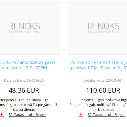
155 92->97 amortizators gāzes
AF 155 92->97 amortizators g
aizmugures 1.7 BILSTEIN
priekšas 1.7 Mc-Pherson BIL
Detaļas kods: 19-019826
Detaļas kods: 22-045461
48.36
EUR
110.60
EUR
Pieejams
0
gab. noliktavā Rīgā
Pieejams
0
gab. noliktavā Rīg
ams
0
gab. noliktavā EU piegāde 1-3
Pieejams
0
gab. noliktavā EU piegā
darba dienas
darba dienas
Sūtīšanas ierobežojumi
Sūtīšanas ierobežojumi