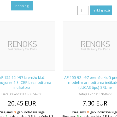
Ir analogi
AF 155 92->97 bremžu kluči
AF 155 92->97 bremžu kluči pr
mugures 1.8 ICER bez nodiluma
modelim ar nodiluma indikat
indikatora
(LUCAS tips) SRLine
Detaļas kods: IE180674-700
Detaļas kods: S70-0468
20.45
EUR
7.30
EUR
Pieejams
0
gab. noliktavā Rīgā
Pieejams
0
gab. noliktavā Rīg
ams
2
gab. noliktavā EU piegāde 1-3
Pieejams
5 +
gab. noliktavā EU pieg