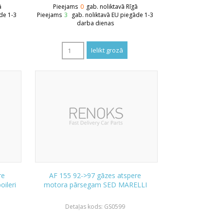
ā
Pieejams
0
gab. noliktavā Rīgā
de 1-3
Pieejams
3
gab. noliktavā EU piegāde 1-3
darba dienas
re
AF 155 92->97 gāzes atspere
ileri
motora pārsegam SED MARELLI
Detaļas kods: GS0599