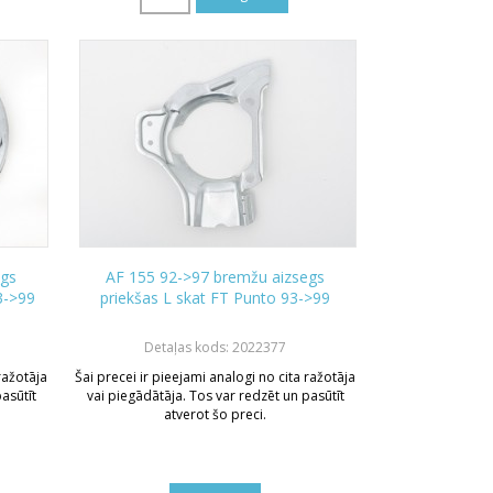
egs
AF 155 92->97 bremžu aizsegs
3->99
priekšas L skat FT Punto 93->99
Detaļas kods: 2022377
 ražotāja
Šai precei ir pieejami analogi no cita ražotāja
asūtīt
vai piegādātāja. Tos var redzēt un pasūtīt
atverot šo preci.