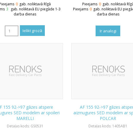
Pieejams
0
gab. noliktavā Rīgā
Pieejams
0
gab. noliktavā Rīg
ams
3
gab. noliktavā EU piegāde 1-3
Pieejams
0
gab. noliktavā EU piegā
darba dienas
darba dienas
Ir analogi
F 155 92->97 gāzes atspere
AF 155 92->97 gāzes atspe
ugures SED modelim ar spoileri
aizmugures SED modelim ar spo
MARELLI
POLCAR
Detaļas kods: GS0531
Detaļas kods: 1405AB1