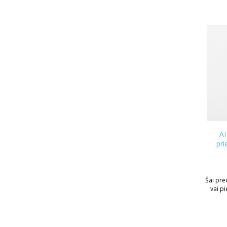
AF
pri
Šai prec
vai p