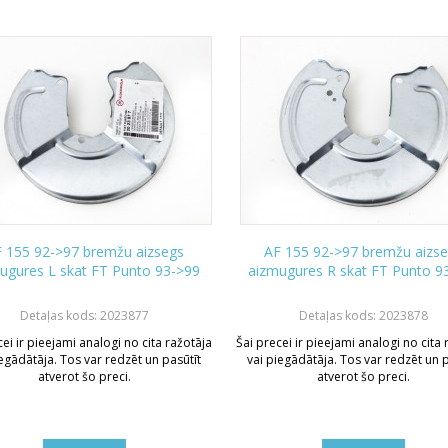
 155 92->97 bremžu aizsegs
AF 155 92->97 bremžu aizs
ugures L skat FT Punto 93->99
aizmugures R skat FT Punto 9
Detaļas kods: 2023877
Detaļas kods: 2023878
ei ir pieejami analogi no cita ražotāja
Šai precei ir pieejami analogi no cita
iegādātāja. Tos var redzēt un pasūtīt
vai piegādātāja. Tos var redzēt un p
atverot šo preci.
atverot šo preci.