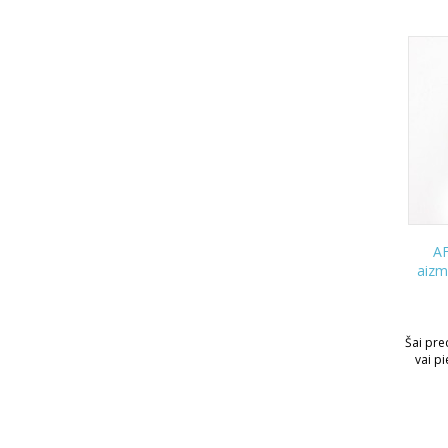
AF
aizm
Šai prec
vai p