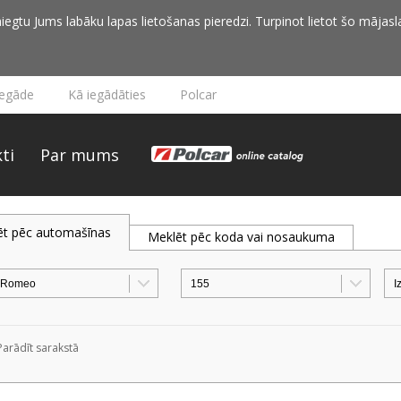
iegtu Jums labāku lapas lietošanas pieredzi. Turpinot lietot šo mājasla
iegāde
Kā iegādāties
Polcar
ti
Par mums
ēt pēc automašīnas
Meklēt pēc koda vai nosaukuma
Parādīt sarakstā