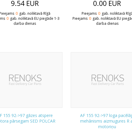
9.54
EUR
0.00
EUR
Pieejams
0
gab. noliktavā Rīgā
Pieejams
0
gab. noliktavā Rīg
ams
0
gab. noliktavā EU piegāde 1-3
Pieejams
0
gab. noliktavā EU piegā
darba dienas
darba dienas
F 155 92->97 gāzes atspere
AF 155 92->97 loga pacēlā
tora pārsegam SED POLCAR
mehānisms aizmugures R 
motoriņu