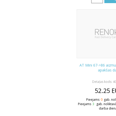
AT Mini 67->86 aizmu
apakšas d
Detaļas kods: 4
52.25
E
Pieejams
0
gab. nol
Pieejams
3
gab. noliktav
darba dien