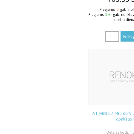
Pieejams
0
gab. nol
Pieejams
5 +
gab. nolikta
darba dien
AT Mini 67->86 durvj
apakšas 
Detaļas kods: 4