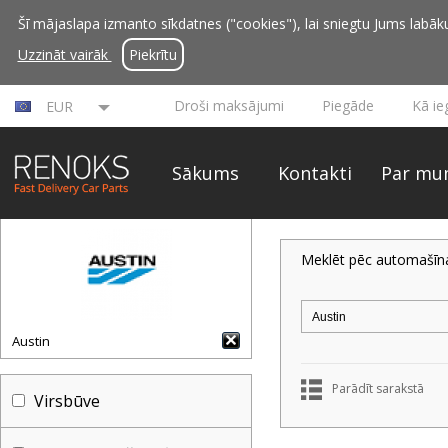
Šī mājaslapa izmanto sīkdatnes ("cookies"), lai sniegtu Jums labāku 
Uzzināt vairāk
Piekrītu
Droši maksājumi
Piegāde
Kā ie
EUR
Sākums
Kontakti
Par mu
Meklēt pēc automašīn
Austin
Parādīt sarakstā
Virsbūve