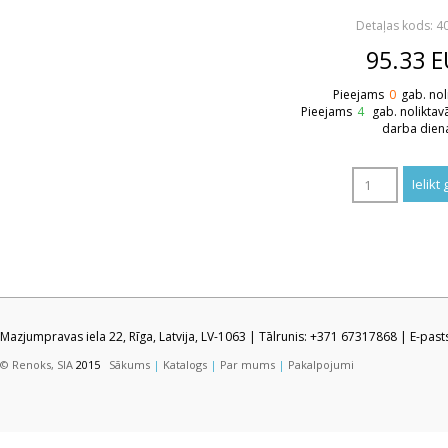
Detaļas kods: 4
95.33
E
Pieejams
0
gab. nol
Pieejams
4
gab. noliktav
darba dien
Mazjumpravas iela 22, Rīga, Latvija, LV-1063 | Tālrunis: +371 67317868 | E-pas
© Renoks, SIA
2015
Sākums
|
Katalogs
|
Par mums
|
Pakalpojumi