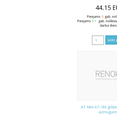
44.15
E
Pieejams
0
gab. nol
Pieejams
5 +
gab. nolikta
darba dien
AT Mini 67->86 grīda
aizmugure