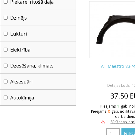
Piekare, ritošā daļa
Dzinējs
Lukturi
Elektrība
Dzesēšana, klimats
AT Maestro 83->
Aksesuāri
Detaļas kods: 4
37.50
E
Autoķīmija
Pieejams
1
gab. nol
Pieejams
0
gab. noliktav
darba dien
Sūtīšanas ier