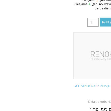
Pieejams
4
gab. noliktav
darba dien
AT Mini 67->86 durvju
Detaļas kods: 4
108.55