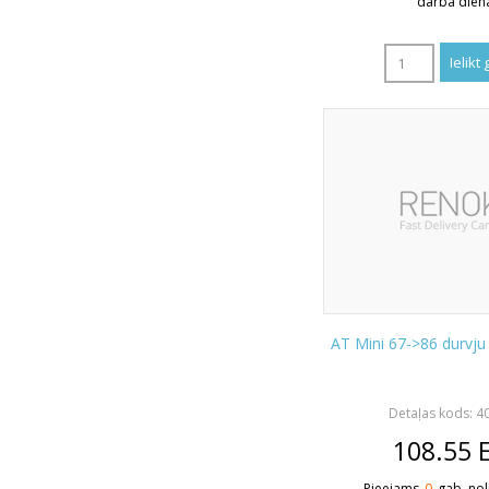
darba dien
AT Mini 67->86 durvju
Detaļas kods: 4
108.55
Pieejams
0
gab. nol