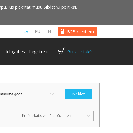
pu, Jūs piekrītat mūsu Sīkdatņu politikai.
LV
RU
EN
B2B klientiem
Ielogoties
Reģistrēties
Grozs ir tukšs
Preču skaits vienā lapā: