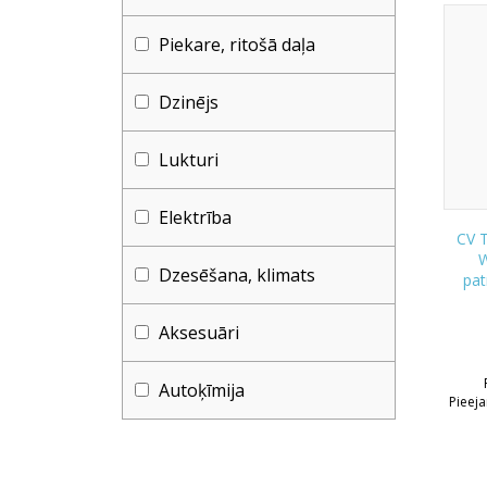
Piekare, ritošā daļa
Dzinējs
Lukturi
Elektrība
CV T
Dzesēšana, klimats
pat
Aksesuāri
Autoķīmija
Pieej