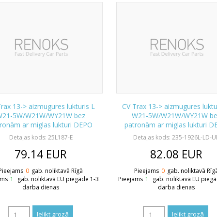
rax 13-> aizmugures lukturis L
CV Trax 13-> aizmugures luktu
W21-5W/W21W/WY21W bez
W21-5W/W21W/WY21W be
ronām ar miglas lukturi DEPO
patronām ar miglas lukturi 
Detaļas kods: 25L187-E
Detaļas kods: 235-1926L-LD-U
79.14
EUR
82.08
EUR
Pieejams
0
gab. noliktavā Rīgā
Pieejams
0
gab. noliktavā Rīg
ams
1
gab. noliktavā EU piegāde 1-3
Pieejams
1
gab. noliktavā EU pieg
darba dienas
darba dienas