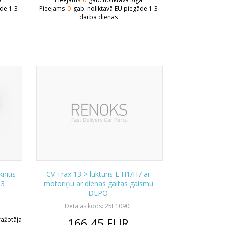
āde 1-3
Pieejams
0
gab. noliktavā EU piegāde 1-3
darba dienas
nītis
CV Trax 13-> lukturis L H1/H7 ar
13
motoriņu ar dienas gaitas gaismu
DEPO
Detaļas kods: 25L1090E
 ražotāja
166.45
EUR