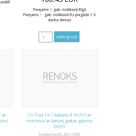
asūtīt
Pieejams
0
gab. noliktavā Rīgā
Pieejams
1
gab. noliktavā EU piegāde 1-3
darba dienas
7 ar
CV Trax 13-> lukturis R H1/H7 ar
ismu
motoriņu ar dienas gaitas gaismu
DEPO
Detaļas kods: 25L1100E