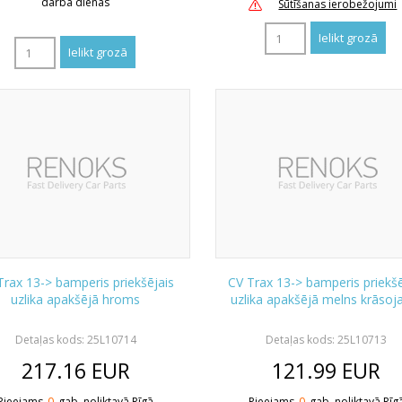
darba dienas
Sūtīšanas ierobežojumi
Trax 13-> bamperis priekšējais
CV Trax 13-> bamperis priekšē
uzlika apakšējā hroms
uzlika apakšējā melns krāso
Detaļas kods: 25L10714
Detaļas kods: 25L10713
217.16
EUR
121.99
EUR
Pieejams
0
gab. noliktavā Rīgā
Pieejams
0
gab. noliktavā Rīg