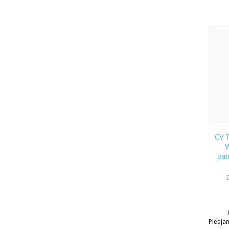
CV T
pat
Pieeja