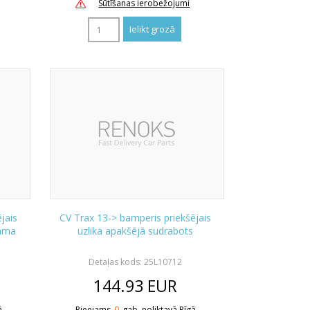
Sūtīšanas ierobežojumi
jais
CV Trax 13-> bamperis priekšējais
jama
uzlika apakšējā sudrabots
Detaļas kods: 25L10712
144.93
EUR
ā
Pieejams
0
gab. noliktavā Rīgā