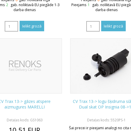
ams
2
gab. noliktavā EU piegāde 1-3
Pieejams
1
gab. noliktavā EU pieg
darba dienas
darba dienas
CV Trax 13-> gāzes atspere
CV Trax 13-> logu šķidruma sūk
aizmugures MARELLI
Dual skat OP Insignia 08->
Detaļas kods: GS1063
Detaļas kods: 5520PS-1
10.51
EUR
Šai precei ir pieejami analogi no cita