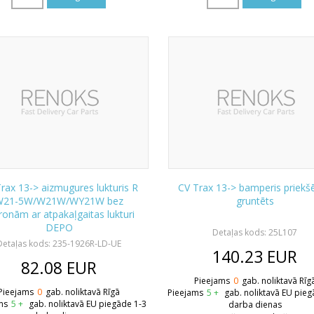
rax 13-> aizmugures lukturis R
CV Trax 13-> bamperis priekšē
W21-5W/W21W/WY21W bez
gruntēts
ronām ar atpakaļgaitas lukturi
DEPO
Detaļas kods: 25L107
Detaļas kods: 235-1926R-LD-UE
140.23
EUR
82.08
EUR
Pieejams
0
gab. noliktavā Rīg
Pieejams
0
gab. noliktavā Rīgā
Pieejams
5 +
gab. noliktavā EU pieg
ms
5 +
gab. noliktavā EU piegāde 1-3
darba dienas