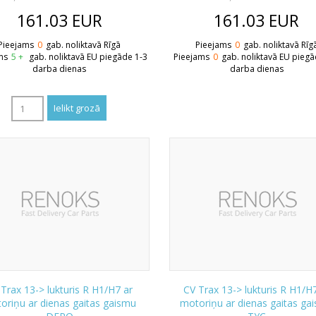
161.03
EUR
161.03
EUR
Pieejams
0
gab. noliktavā Rīgā
Pieejams
0
gab. noliktavā Rīg
ms
5 +
gab. noliktavā EU piegāde 1-3
Pieejams
0
gab. noliktavā EU piegā
darba dienas
darba dienas
Trax 13-> lukturis R H1/H7 ar
CV Trax 13-> lukturis R H1/H
oriņu ar dienas gaitas gaismu
motoriņu ar dienas gaitas ga