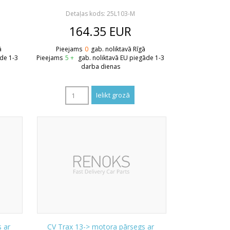
Detaļas kods: 25L103-M
164.35
EUR
ā
Pieejams
0
gab. noliktavā Rīgā
āde 1-3
Pieejams
5 +
gab. noliktavā EU piegāde 1-3
darba dienas
 ar
CV Trax 13-> motora pārsegs ar