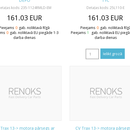
DEPO
TYC
etaļas kods: 235-1124RMLD-EM
Detaļas kods: 25L110-E
161.03
EUR
161.03
EUR
Pieejams
0
gab. noliktavā Rīgā
Pieejams
0
gab. noliktavā Rīg
ams
0
gab. noliktavā EU piegāde 1-3
Pieejams
1
gab. noliktavā EU pieg
darba dienas
darba dienas
 Trax 13-> motora pārsegs ar
CV Trax 13-> motora pārsegs