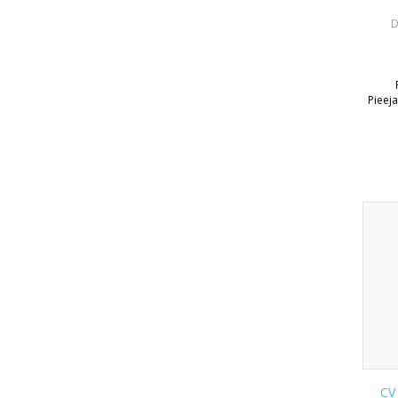
D
Pieej
CV