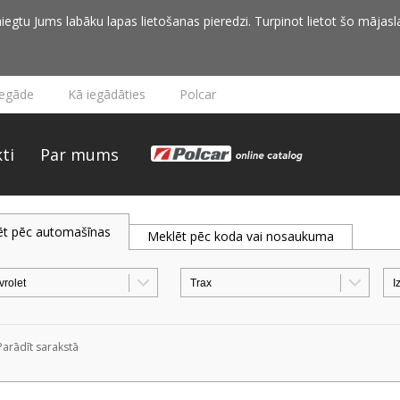
iegtu Jums labāku lapas lietošanas pieredzi. Turpinot lietot šo mājasla
iegāde
Kā iegādāties
Polcar
ti
Par mums
ēt pēc automašīnas
Meklēt pēc koda vai nosaukuma
Parādīt sarakstā