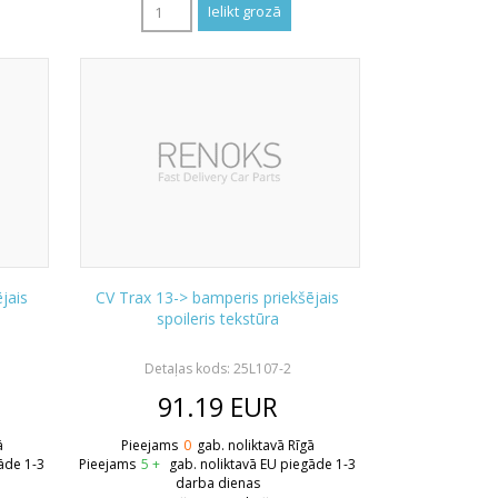
jais
CV Trax 13-> bamperis priekšējais
spoileris tekstūra
Detaļas kods: 25L107-2
91.19
EUR
ā
Pieejams
0
gab. noliktavā Rīgā
āde 1-3
Pieejams
5 +
gab. noliktavā EU piegāde 1-3
darba dienas