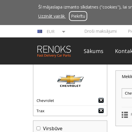
Šī mājaslapa izmanto sīkdatnes ("cookies"), lai sn
Uzzināt vairāk
Piekrītu
Droši maksājumi
P
EUR
Sākums
Kontak
Mekl
Chevrolet
Trax
Virsbūve