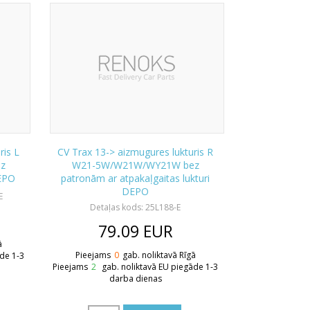
ris L
CV Trax 13-> aizmugures lukturis R
z
W21-5W/W21W/WY21W bez
DEPO
patronām ar atpakaļgaitas lukturi
DEPO
E
Detaļas kods: 25L188-E
79.09
EUR
ā
Pieejams
0
gab. noliktavā Rīgā
āde 1-3
Pieejams
2
gab. noliktavā EU piegāde 1-3
darba dienas