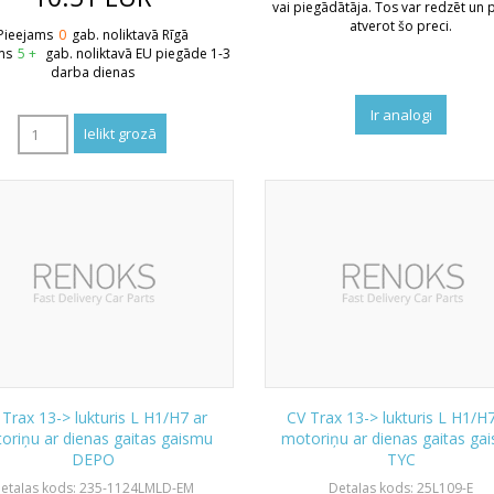
vai piegādātāja. Tos var redzēt un p
atverot šo preci.
Pieejams
0
gab. noliktavā Rīgā
ms
5 +
gab. noliktavā EU piegāde 1-3
darba dienas
Ir analogi
Trax 13-> lukturis L H1/H7 ar
CV Trax 13-> lukturis L H1/H
oriņu ar dienas gaitas gaismu
motoriņu ar dienas gaitas ga
DEPO
TYC
etaļas kods: 235-1124LMLD-EM
Detaļas kods: 25L109-E