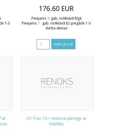
176.60
EUR
ā
Pieejams
0
gab. noliktavā Rīgā
de 1-3
Pieejams
1
gab. noliktavā EU piegāde 1-3
darba dienas
7 ar
CV Trax 13-> motora pārsegs ar
ismu
mastiku