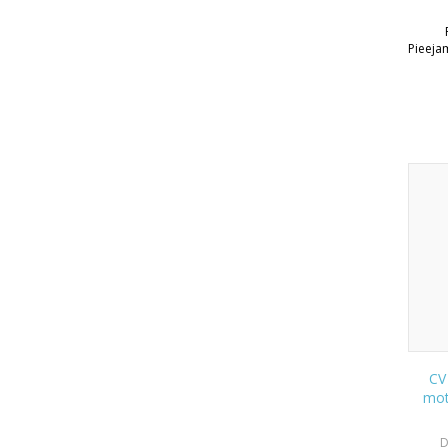
Pieeja
CV 
mot
D