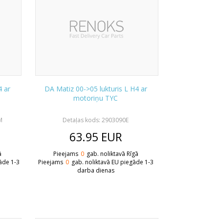
4 ar
DA Matiz 00->05 lukturis L H4 ar
motoriņu TYC
M
Detaļas kods: 2903090E
63.95
EUR
ā
Pieejams
0
gab. noliktavā Rīgā
āde 1-3
Pieejams
0
gab. noliktavā EU piegāde 1-3
darba dienas