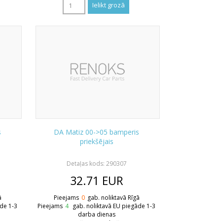
s
DA Matiz 00->05 bamperis
priekšējais
Detaļas kods: 290307
32.71
EUR
ā
Pieejams
0
gab. noliktavā Rīgā
āde 1-3
Pieejams
4
gab. noliktavā EU piegāde 1-3
darba dienas