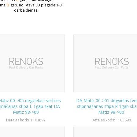
ams
0
gab. noliktavā EU piegāde 1-3
darba dienas
atiz 00->05 degvielas tvertnes
DA Matiz 00->05 degvielas tve
rināšanas stīpa L 1gab skat DA
stiprināšanas stīpa R 1gab sk
Matiz 98->00
Matiz 98->00
Detaļas kods: 1103897
Detaļas kods: 1103898