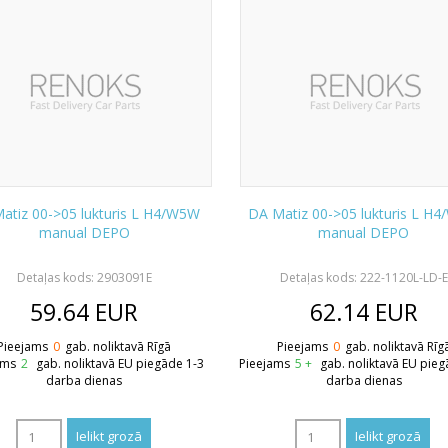
atiz 00->05 lukturis L H4/W5W
DA Matiz 00->05 lukturis L H
manual DEPO
manual DEPO
Detaļas kods: 2903091E
Detaļas kods: 222-1120L-LD-E
59.64
EUR
62.14
EUR
Pieejams
0
gab. noliktavā Rīgā
Pieejams
0
gab. noliktavā Rīg
ams
2
gab. noliktavā EU piegāde 1-3
Pieejams
5 +
gab. noliktavā EU pieg
darba dienas
darba dienas