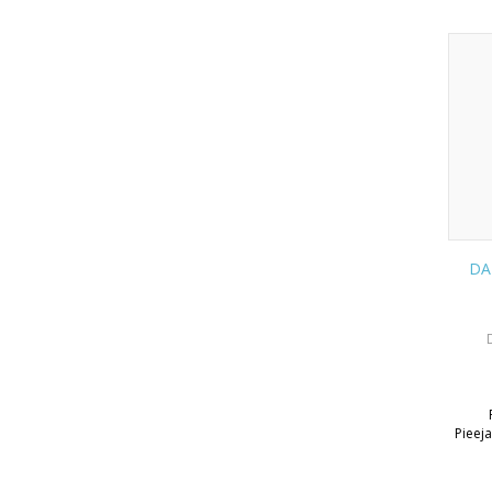
DA 
Pieej