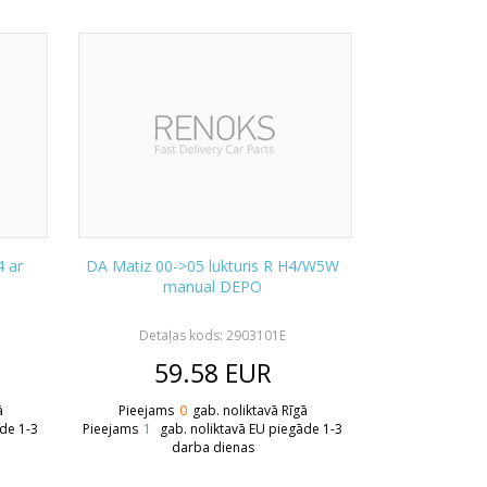
4 ar
DA Matiz 00->05 lukturis R H4/W5W
manual DEPO
Detaļas kods: 2903101E
59.58
EUR
ā
Pieejams
0
gab. noliktavā Rīgā
āde 1-3
Pieejams
1
gab. noliktavā EU piegāde 1-3
darba dienas