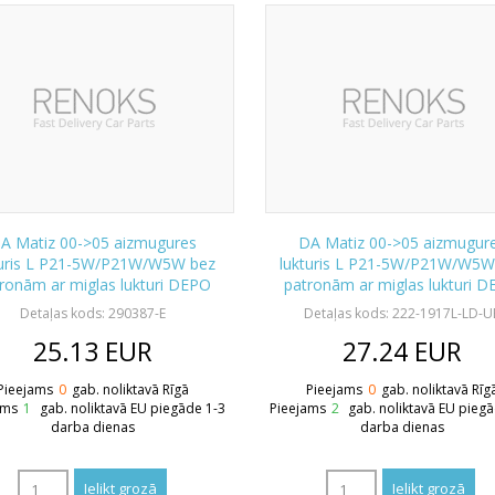
A Matiz 00->05 aizmugures
DA Matiz 00->05 aizmugur
turis L P21-5W/P21W/W5W bez
lukturis L P21-5W/P21W/W5W
ronām ar miglas lukturi DEPO
patronām ar miglas lukturi 
Detaļas kods: 290387-E
Detaļas kods: 222-1917L-LD-U
25.13
EUR
27.24
EUR
Pieejams
0
gab. noliktavā Rīgā
Pieejams
0
gab. noliktavā Rīg
ams
1
gab. noliktavā EU piegāde 1-3
Pieejams
2
gab. noliktavā EU pieg
darba dienas
darba dienas