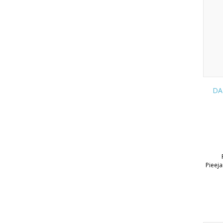
DA 
Pieej