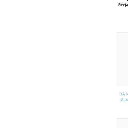
Pieej
DA M
stip