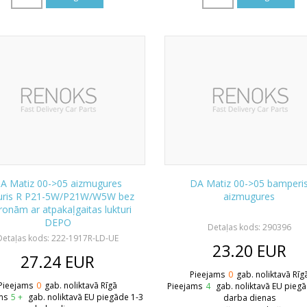
A Matiz 00->05 aizmugures
DA Matiz 00->05 bamperi
turis R P21-5W/P21W/W5W bez
aizmugures
ronām ar atpakaļgaitas lukturi
DEPO
Detaļas kods: 290396
Detaļas kods: 222-1917R-LD-UE
23.20
EUR
27.24
EUR
Pieejams
0
gab. noliktavā Rīg
Pieejams
0
gab. noliktavā Rīgā
Pieejams
4
gab. noliktavā EU pieg
ms
5 +
gab. noliktavā EU piegāde 1-3
darba dienas