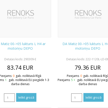
Matiz 00->05 lukturis L H4 ar
DA Matiz 00->05 lukturis L H
motoriņu DEPO
motoriņu DEPO
Detaļas kods: 290309-E
Detaļas kods: 222-1120L-LD-E
83.74
EUR
79.36
EUR
Pieejams
0
gab. noliktavā Rīgā
Pieejams
0
gab. noliktavā Rīg
ams
1
gab. noliktavā EU piegāde 1-3
Pieejams
5 +
gab. noliktavā EU pieg
darba dienas
darba dienas