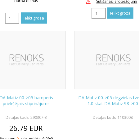
darba dienas
Sūtīšanas ierobežojumi
DA Matiz 00->05 bamperis
DA Matiz 00->05 degvielas tv
priekšējais stiprinājums
1.0 skat DA Matiz 98->00
Detaļas kods: 290307-3
Detaļas kods: 1103008
26.79
EUR
Pieejams
0
gab. noliktavā Rīgā