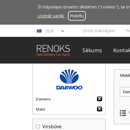
Šī mājaslapa izmanto sīkdatnes ("cookies"), lai sn
Uzzināt vairāk
Piekrītu
Droši maksājumi
P
EUR
Sākums
Kontak
Mekl
Daewoo
Matiz
Virsbūve