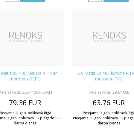
Matiz 00->05 lukturis R H4 ar
DA Matiz 00->05 lukturis R H
motoriņu DEPO
motoriņu TYC
Detaļas kods: 222-1120R-LD-EM
Detaļas kods: 2903100E
79.36
EUR
63.76
EUR
Pieejams
0
gab. noliktavā Rīgā
Pieejams
0
gab. noliktavā Rīg
ams
0
gab. noliktavā EU piegāde 1-3
Pieejams
3
gab. noliktavā EU pieg
darba dienas
darba dienas