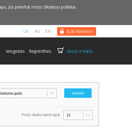
pu, Jūs piekrītat mūsu Sīkdatņu politikai.
LV
RU
EN
B2B klientiem
Ielogoties
Reģistrēties
Grozs ir tukšs
Preču skaits vienā lapā: