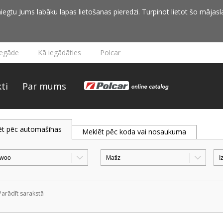
iegtu Jums labāku lapas lietošanas pieredzi. Turpinot lietot šo mājasla
iegāde
Kā iegādāties
Polcar
ti
Par mums
ēt pēc automašīnas
Meklēt pēc koda vai nosaukuma
Parādīt sarakstā