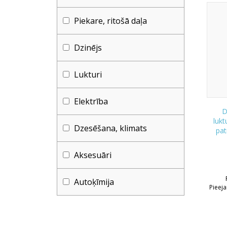
Piekare, ritošā daļa
Dzinējs
Lukturi
Elektrība
D
luk
Dzesēšana, klimats
pat
Aksesuāri
Autoķīmija
Pieej