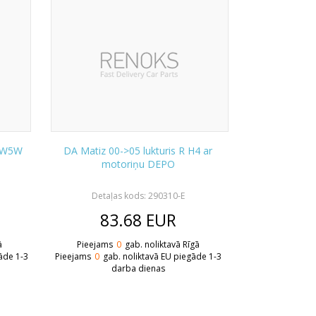
4/W5W
DA Matiz 00->05 lukturis R H4 ar
motoriņu DEPO
Detaļas kods: 290310-E
83.68
EUR
ā
Pieejams
0
gab. noliktavā Rīgā
āde 1-3
Pieejams
0
gab. noliktavā EU piegāde 1-3
darba dienas