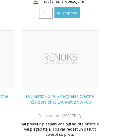
Sūtīšanas ierobežojumi
ertne
DA Matiz 00->05 degvielas tvertne
inžektors skat DA Matiz 98->00
Detaļas kods: 2902ZP1Q
Šai precei ir pieejami analogi no cita ražotāja
vai piegādātāja. Tos var redzēt un pasūtīt
atverot šo preci.