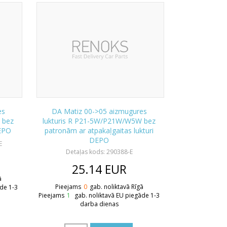
es
DA Matiz 00->05 aizmugures
 bez
lukturis R P21-5W/P21W/W5W bez
DEPO
patronām ar atpakaļgaitas lukturi
DEPO
E
Detaļas kods: 290388-E
25.14
EUR
ā
Pieejams
0
gab. noliktavā Rīgā
āde 1-3
Pieejams
1
gab. noliktavā EU piegāde 1-3
darba dienas