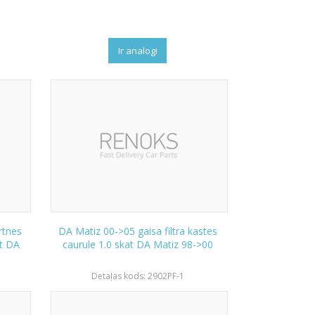
Ir analogi
rtnes
DA Matiz 00->05 gaisa filtra kastes
at DA
caurule 1.0 skat DA Matiz 98->00
Detaļas kods: 2902PF-1