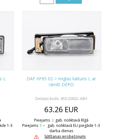
s L
DAF XF95 02-> miglas lukturis L ar
rāmīti DEPO
Detaļas kods: 450-2002L-AEH
63.26
EUR
ā
Pieejams
2
gab. noliktavā Rīgā
āde 1-3
Pieejams
5 +
gab. noliktavā EU piegāde 1-3
darba dienas
Sūtīšanas ierobežojumi