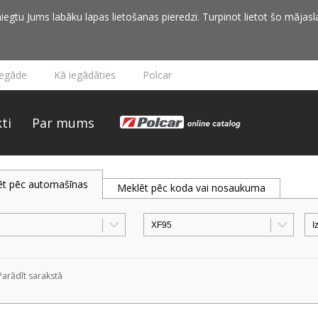
iegtu Jums labāku lapas lietošanas pieredzi. Turpinot lietot šo mājasla
iegāde
Kā iegādāties
Polcar
ti
Par mums
ēt pēc automašīnas
Meklēt pēc koda vai nosaukuma
Parādīt sarakstā