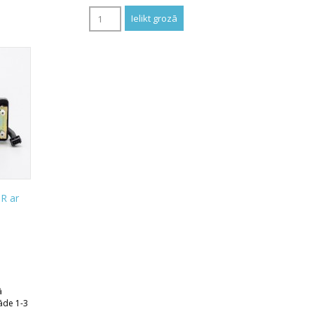
 R ar
ā
āde 1-3