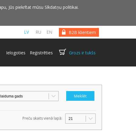
pu, Jūs piekrītat mūsu Sīkdatņu politikai.
LV
RU
EN
B2B klientiem
Ielogoties
Reģistrēties
Grozs ir tukšs
Preču skaits vienā lapā: