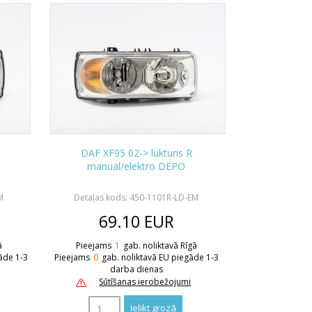
DAF XF95 02-> lukturis R
manual/elektro DEPO
M
Detaļas kods: 450-1101R-LD-EM
69.10
EUR
ā
Pieejams
1
gab. noliktavā Rīgā
āde 1-3
Pieejams
0
gab. noliktavā EU piegāde 1-3
darba dienas
Sūtīšanas ierobežojumi