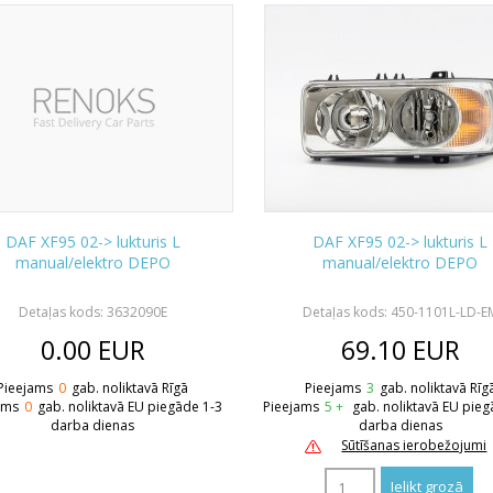
DAF XF95 02-> lukturis L
DAF XF95 02-> lukturis L
manual/elektro DEPO
manual/elektro DEPO
Detaļas kods: 3632090E
Detaļas kods: 450-1101L-LD-E
0.00
EUR
69.10
EUR
Pieejams
0
gab. noliktavā Rīgā
Pieejams
3
gab. noliktavā Rīg
ams
0
gab. noliktavā EU piegāde 1-3
Pieejams
5 +
gab. noliktavā EU pieg
darba dienas
darba dienas
Sūtīšanas ierobežojumi