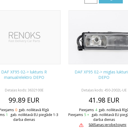
DAF XF95 02-> lukturis R
DAF XF95 02-> miglas lukturi
manual/elektro DEPO
DEPO
Detaļas kods: 3632100E
Detaļas kods: 450-2002L-UE
99.89
EUR
41.98
EUR
Pieejams
0
gab. noliktavā Rīgā
Pieejams
4
gab. noliktavā Rīg
ams
1
gab. noliktavā EU piegāde 1-3
Pieejams
5 +
gab. noliktavā EU pieg
darba dienas
darba dienas
Sūtīšanas ierobežojumi