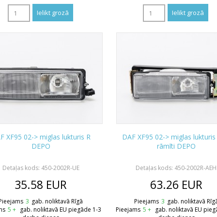
F XF95 02-> miglas lukturis R
DAF XF95 02-> miglas lukturis
DEPO
rāmīti DEPO
Detaļas kods: 450-2002R-UE
Detaļas kods: 450-2002R-AEH
35.58
EUR
63.26
EUR
Pieejams
3
gab. noliktavā Rīgā
Pieejams
3
gab. noliktavā Rīg
ms
5 +
gab. noliktavā EU piegāde 1-3
Pieejams
5 +
gab. noliktavā EU pieg