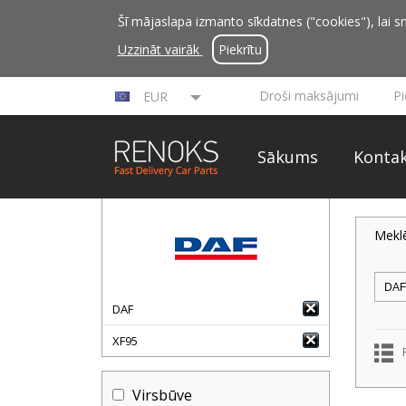
Šī mājaslapa izmanto sīkdatnes ("cookies"), lai sn
Uzzināt vairāk
Piekrītu
Droši maksājumi
P
EUR
Sākums
Kontak
Mekl
DAF
XF95
Virsbūve