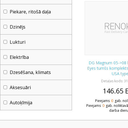
Piekare, ritošā daļa
Dzinējs
Lukturi
Elektrība
DG Magnum 05->08 lu
Eyes tumšs komplekt
Dzesēšana, klimats
USA typ
Detaļas kods: 3
Aksesuāri
146.65
Pieejams
0
gab. nol
Autoķīmija
Pieejams
0
gab. noliktav
darba dien