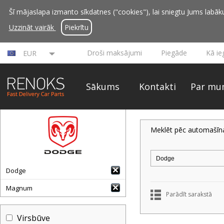
Šī mājaslapa izmanto sīkdatnes ("cookies"), lai sniegtu Jums labāku 
Uzzināt vairāk
Piekrītu
Droši maksājumi
Piegāde
Kā ie
EUR
Sākums
Kontakti
Par mu
Meklēt pēc automašīn
Dodge
Magnum
Parādīt sarakstā
Virsbūve