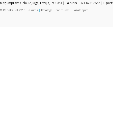
Mazjumpravas iela 22, Rīga, Latvija, LV-1063 | Tālrunis: +371 67317868 | E-pas
© Renoks, SIA
2015
Sākums
|
Katalogs
|
Par mums
|
Pakalpojumi