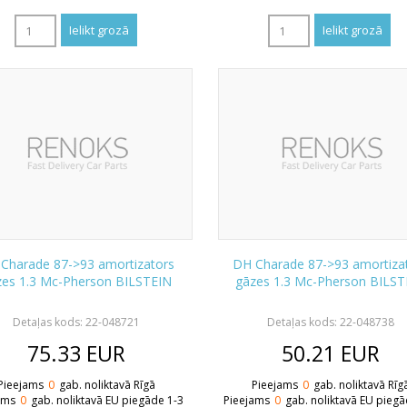
Charade 87->93 amortizators
DH Charade 87->93 amortiza
zes 1.3 Mc-Pherson BILSTEIN
gāzes 1.3 Mc-Pherson BILST
Detaļas kods: 22-048721
Detaļas kods: 22-048738
75.33
EUR
50.21
EUR
Pieejams
0
gab. noliktavā Rīgā
Pieejams
0
gab. noliktavā Rīg
ams
0
gab. noliktavā EU piegāde 1-3
Pieejams
0
gab. noliktavā EU piegā