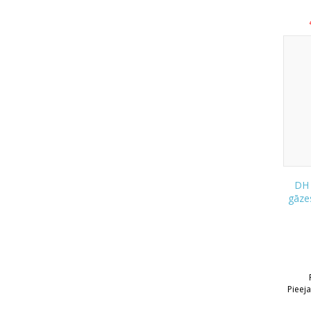
DH 
gāze
Pieej