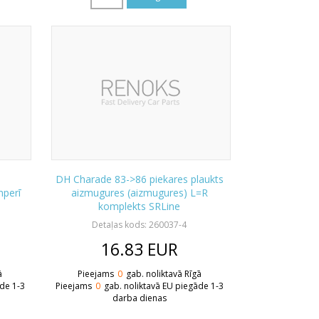
DH Charade 83->86 piekares plaukts
mperī
aizmugures (aizmugures) L=R
komplekts SRLine
Detaļas kods: 260037-4
16.83
EUR
ā
Pieejams
0
gab. noliktavā Rīgā
āde 1-3
Pieejams
0
gab. noliktavā EU piegāde 1-3
darba dienas