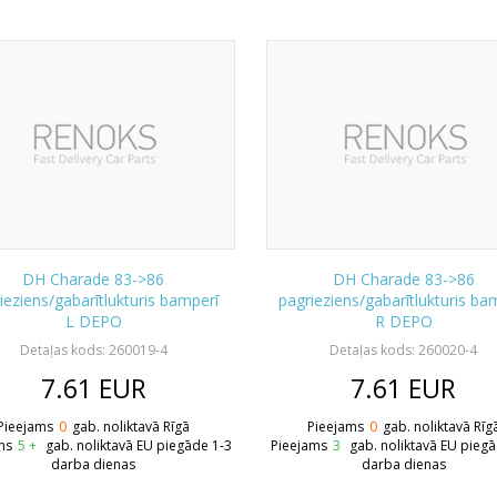
DH Charade 83->86
DH Charade 83->86
ieziens/gabarītlukturis bamperī
pagrieziens/gabarītlukturis ba
L DEPO
R DEPO
Detaļas kods: 260019-4
Detaļas kods: 260020-4
7.61
EUR
7.61
EUR
Pieejams
0
gab. noliktavā Rīgā
Pieejams
0
gab. noliktavā Rīg
ms
5 +
gab. noliktavā EU piegāde 1-3
Pieejams
3
gab. noliktavā EU pieg
darba dienas
darba dienas