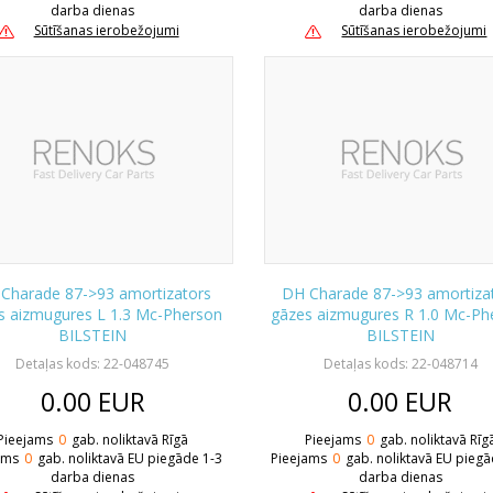
darba dienas
darba dienas
Sūtīšanas ierobežojumi
Sūtīšanas ierobežojumi
Charade 87->93 amortizators
DH Charade 87->93 amortiza
s aizmugures L 1.3 Mc-Pherson
gāzes aizmugures R 1.0 Mc-Ph
BILSTEIN
BILSTEIN
Detaļas kods: 22-048745
Detaļas kods: 22-048714
0.00
EUR
0.00
EUR
Pieejams
0
gab. noliktavā Rīgā
Pieejams
0
gab. noliktavā Rīg
ams
0
gab. noliktavā EU piegāde 1-3
Pieejams
0
gab. noliktavā EU piegā
darba dienas
darba dienas