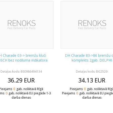
 Charade 03-> bremžu kluči
DH Charade 83->86 bremžu d
SCH bez nodiluma indikatora
komplekts 2gab. DELPHI
Detaļas kods: BS0986494134
Detaļas kods: BG2529
36.29
EUR
34.13
EUR
Pieejams
0
gab. noliktavā Rīgā
Pieejams
0
gab. noliktavā Rīg
ams
0
gab. noliktavā EU piegāde 1-3
Pieejams
0
gab. noliktavā EU piegā
darba dienas
darba dienas