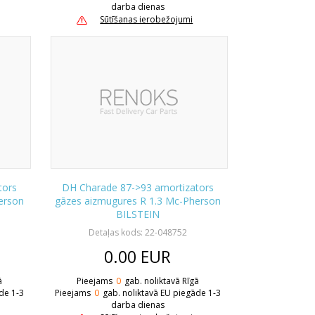
darba dienas
Sūtīšanas ierobežojumi
tors
DH Charade 87->93 amortizators
erson
gāzes aizmugures R 1.3 Mc-Pherson
BILSTEIN
Detaļas kods: 22-048752
0.00
EUR
ā
Pieejams
0
gab. noliktavā Rīgā
de 1-3
Pieejams
0
gab. noliktavā EU piegāde 1-3
darba dienas