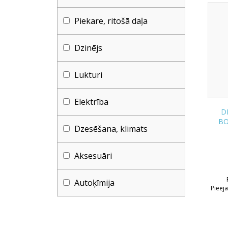
Piekare, ritošā daļa
Dzinējs
Lukturi
Elektrība
DH
BO
Dzesēšana, klimats
Aksesuāri
Autoķīmija
Pieej