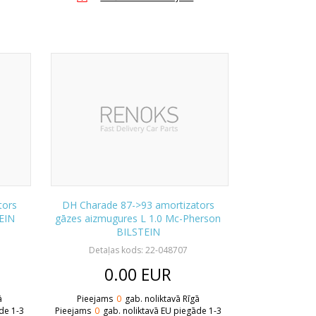
tors
DH Charade 87->93 amortizators
EIN
gāzes aizmugures L 1.0 Mc-Pherson
BILSTEIN
Detaļas kods: 22-048707
0.00
EUR
ā
Pieejams
0
gab. noliktavā Rīgā
de 1-3
Pieejams
0
gab. noliktavā EU piegāde 1-3