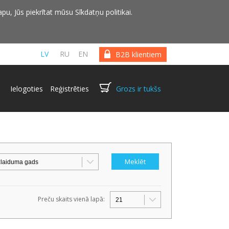
pu, Jūs piekrītat mūsu Sīkdatņu politikai.
LV
RU
EN
B2B klientiem
Ielogoties
Reģistrēties
Grozs ir tukšs
Preču skaits vienā lapā: