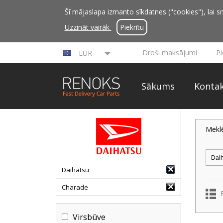
Šī mājaslapa izmanto sīkdatnes ("cookies"), lai sn
Uzzināt vairāk
Piekrītu
Droši maksājumi
P
EUR
Sākums
Kontak
Mekl
Daihatsu
Charade
Virsbūve