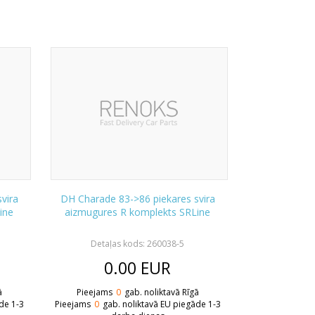
vira
DH Charade 83->86 piekares svira
ine
aizmugures R komplekts SRLine
Detaļas kods: 260038-5
0.00
EUR
ā
Pieejams
0
gab. noliktavā Rīgā
de 1-3
Pieejams
0
gab. noliktavā EU piegāde 1-3