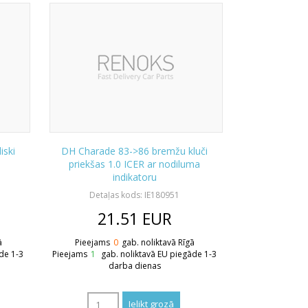
iski
DH Charade 83->86 bremžu kluči
priekšas 1.0 ICER ar nodiluma
indikatoru
Detaļas kods: IE180951
21.51
EUR
ā
Pieejams
0
gab. noliktavā Rīgā
de 1-3
Pieejams
1
gab. noliktavā EU piegāde 1-3
darba dienas