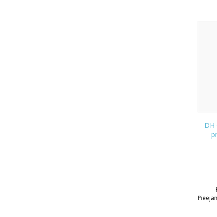
DH 
p
Pieeja