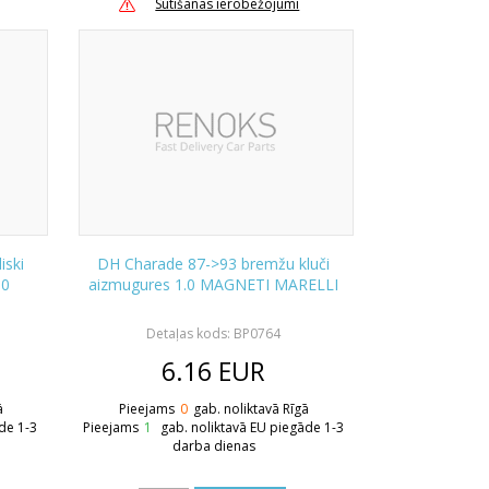
Sūtīšanas ierobežojumi
iski
DH Charade 87->93 bremžu kluči
.0
aizmugures 1.0 MAGNETI MARELLI
Detaļas kods: BP0764
6.16
EUR
ā
Pieejams
0
gab. noliktavā Rīgā
de 1-3
Pieejams
1
gab. noliktavā EU piegāde 1-3
darba dienas