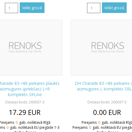
harade 83->86 piekares plaukts
DH Charade 83->86 piekares s
aizmugures (priekšas) L=R
aizmugures L komplekts SRL
komplekts SRLine
Detaļas kods: 260037-3
Detaļas kods: 260037-5
17.29
EUR
0.00
EUR
Pieejams
0
gab. noliktavā Rīgā
Pieejams
0
gab. noliktavā Rīg
ams
0
gab. noliktavā EU piegāde 1-3
Pieejams
0
gab. noliktavā EU piegā