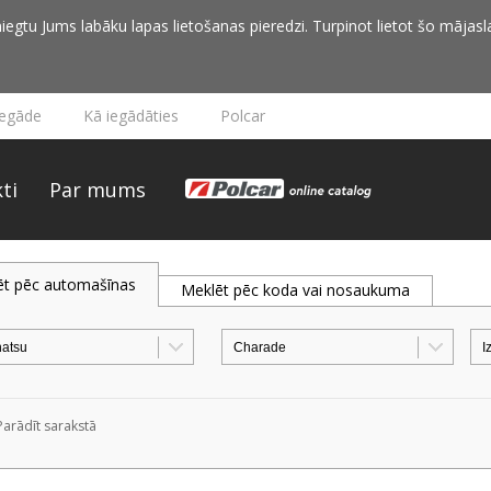
iegtu Jums labāku lapas lietošanas pieredzi. Turpinot lietot šo mājasla
iegāde
Kā iegādāties
Polcar
ti
Par mums
ēt pēc automašīnas
Meklēt pēc koda vai nosaukuma
Parādīt sarakstā