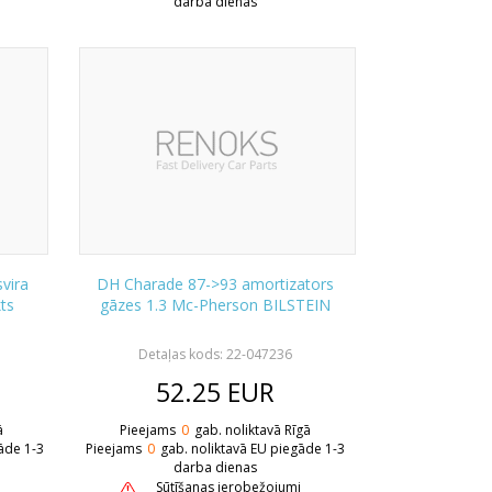
darba dienas
vira
DH Charade 87->93 amortizators
ts
gāzes 1.3 Mc-Pherson BILSTEIN
Detaļas kods: 22-047236
52.25
EUR
ā
Pieejams
0
gab. noliktavā Rīgā
āde 1-3
Pieejams
0
gab. noliktavā EU piegāde 1-3
darba dienas
Sūtīšanas ierobežojumi