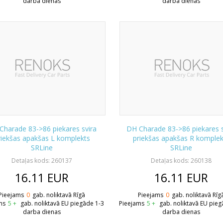
darba dienas
darba dienas
Charade 83->86 piekares svira
DH Charade 83->86 piekares s
riekšas apakšas L komplekts
priekšas apakšas R komplek
SRLine
SRLine
Detaļas kods: 260137
Detaļas kods: 260138
16.11
EUR
16.11
EUR
Pieejams
0
gab. noliktavā Rīgā
Pieejams
0
gab. noliktavā Rīg
ms
5 +
gab. noliktavā EU piegāde 1-3
Pieejams
5 +
gab. noliktavā EU pieg
darba dienas
darba dienas