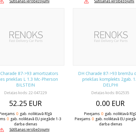
Sūtīšanas ierobežojumi
Sūtīšanas ierobežojumi
Charade 87->93 amortizators
DH Charade 87->93 bremžu d
es priekšas L 1.3 Mc-Pherson
priekšas komplekts 2gab. 1
BILSTEIN
DELPHI
Detaļas kods: 22-047229
Detaļas kods: BG2535
52.25
EUR
0.00
EUR
Pieejams
0
gab. noliktavā Rīgā
Pieejams
0
gab. noliktavā Rīg
ams
0
gab. noliktavā EU piegāde 1-3
Pieejams
0
gab. noliktavā EU piegā
darba dienas
darba dienas
Sūtīšanas ierobežojumi