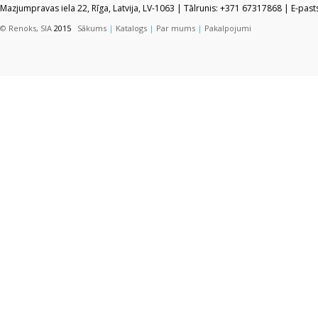
Mazjumpravas iela 22, Rīga, Latvija, LV-1063 | Tālrunis: +371 67317868 | E-pas
© Renoks, SIA
2015
Sākums
|
Katalogs
|
Par mums
|
Pakalpojumi