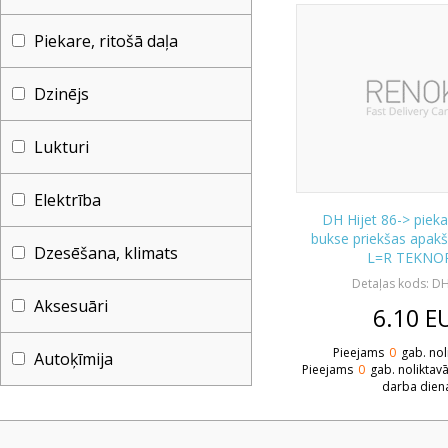
Piekare, ritošā daļa
Dzinējs
Lukturi
Elektrība
DH Hijet 86-> pieka
bukse priekšas apakša
Dzesēšana, klimats
L=R TEKNO
Detaļas kods: D
Aksesuāri
6.10
E
Pieejams
0
gab. nol
Autoķīmija
Pieejams
0
gab. noliktav
darba dien