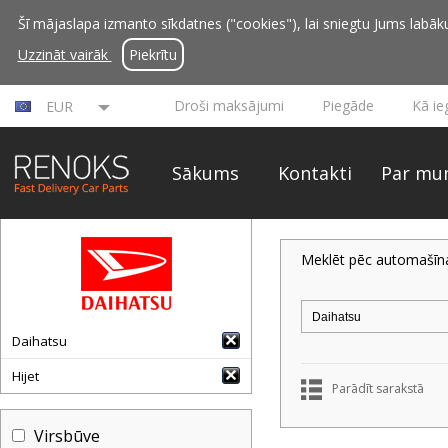
Šī mājaslapa izmanto sīkdatnes ("cookies"), lai sniegtu Jums labāku 
Uzzināt vairāk
Piekrītu
Droši maksājumi
Piegāde
Kā ie
EUR
Sākums
Kontakti
Par mu
Meklēt pēc automašīn
Daihatsu
Hijet
Parādīt sarakstā
Virsbūve