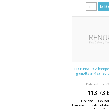
FD Puma 19-> bamperi
gruntēts ar 4 senso
Detaļas kods: 3
113.73
Pieejams
0
gab. nol
Pieejams
5 +
gab. nolikta