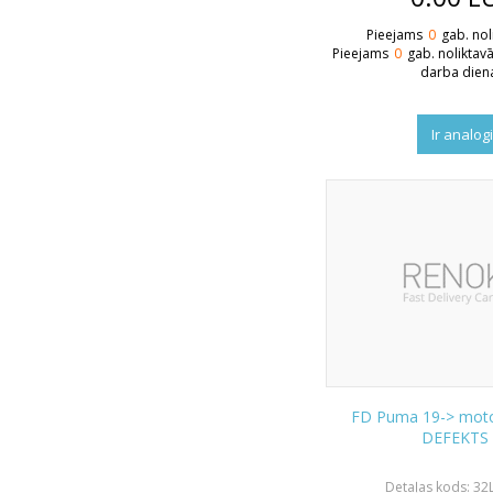
Pieejams
0
gab. nol
Pieejams
0
gab. noliktav
darba dien
Ir analog
FD Puma 19-> moto
DEFEKTS
Detaļas kods: 32