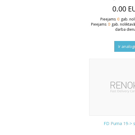
0.00
E
Pieejams
0
gab. nol
Pieejams
0
gab. noliktav
darba dien
Ir analog
FD Puma 19-> s