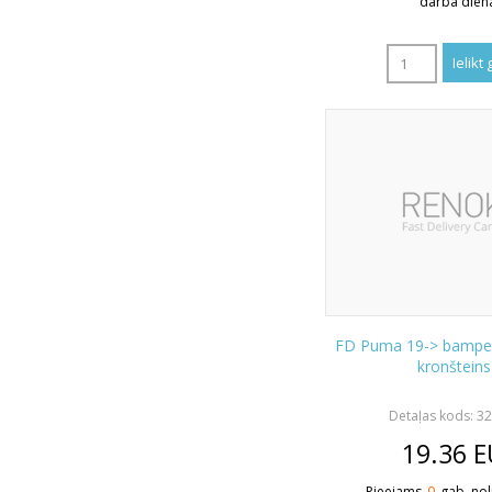
darba dien
FD Puma 19-> bamperi
kronšteins
Detaļas kods: 3
19.36
E
Pieejams
0
gab. nol