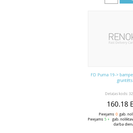
FD Puma 19-> bamperi
gruntēts
Detaļas kods: 3
160.18
Pieejams
0
gab. nol
Pieejams
5 +
gab. nolikta
darba dien