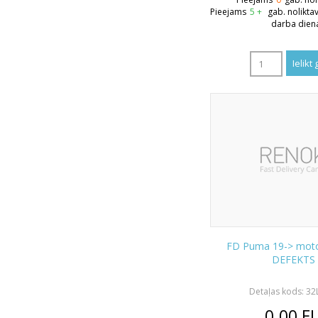
Pieejams
5 +
gab. nolikta
darba dien
FD Puma 19-> moto
DEFEKTS
Detaļas kods: 3
0.00
E