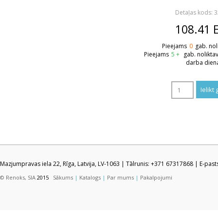
Detaļas kods: 
108.41
Pieejams
0
gab. nol
Pieejams
5 +
gab. nolikta
darba dien
Mazjumpravas iela 22, Rīga, Latvija, LV-1063 | Tālrunis: +371 67317868 | E-pas
© Renoks, SIA
2015
Sākums
|
Katalogs
|
Par mums
|
Pakalpojumi