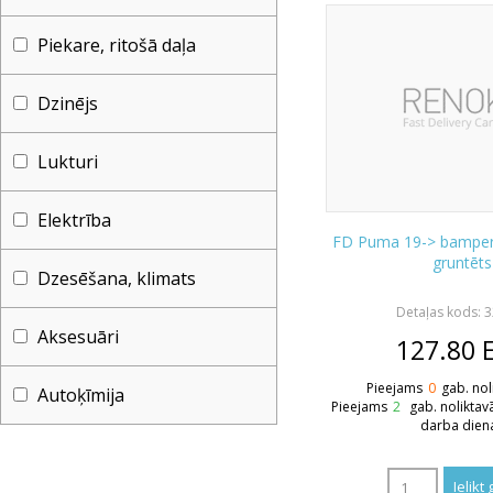
Piekare, ritošā daļa
Dzinējs
Lukturi
Elektrība
FD Puma 19-> bamper
gruntēts
Dzesēšana, klimats
Detaļas kods: 
Aksesuāri
127.80
Pieejams
0
gab. nol
Autoķīmija
Pieejams
2
gab. noliktav
darba dien