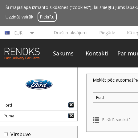
Šī mājaslapa izmanto sīkdatnes ("cookies"), lai sniegtu Jums labāku 
Uzzināt vairāk
Piekrītu
Droši maksājumi
Piegāde
Kā ie
EUR
Sākums
Kontakti
Par mu
Meklēt pēc automašīn
Ford
Puma
Parādīt sarakstā
Virsbūve