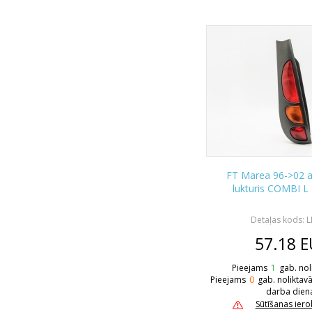
FT Marea 96->02 
lukturis COMBI 
Detaļas kods: 
57.18
E
Pieejams
1
gab. nol
Pieejams
0
gab. noliktav
darba dien
Sūtīšanas ier