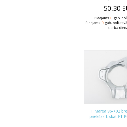
50.30
E
Pieejams
0
gab. nol
Pieejams
0
gab. noliktav
darba dien
FT Marea 96->02 br
priekšas L skat FT 