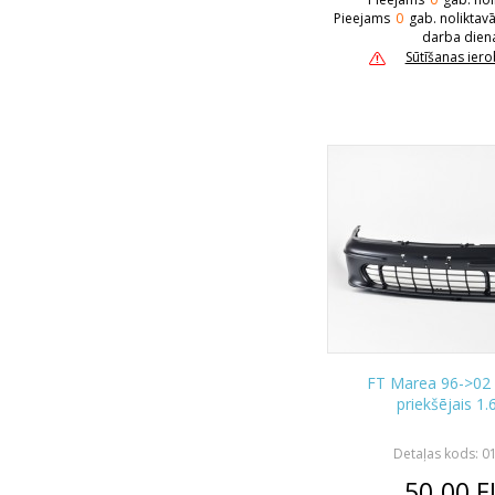
Pieejams
0
gab. noliktav
darba dien
Sūtīšanas ier
FT Marea 96->02
priekšējais 1
Detaļas kods: 0
50.00
E