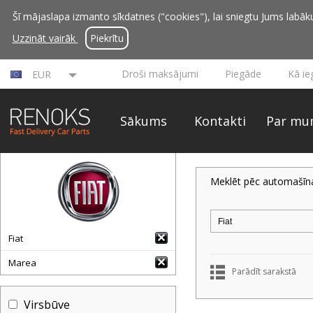
Šī mājaslapa izmanto sīkdatnes ("cookies"), lai sniegtu Jums labāku 
Uzzināt vairāk
Piekrītu
Droši maksājumi
Piegāde
Kā ie
EUR
Sākums
Kontakti
Par mu
Meklēt pēc automašīn
Fiat
Marea
Parādīt sarakstā
Virsbūve