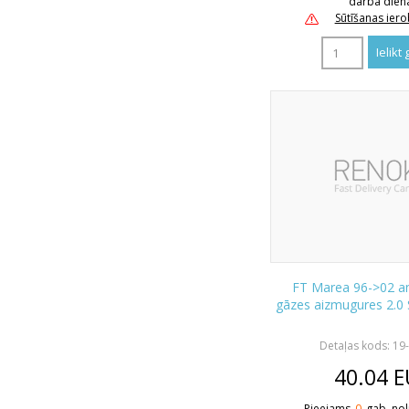
darba dien
Sūtīšanas ier
FT Marea 96->02 a
gāzes aizmugures 2.0
Detaļas kods: 19
40.04
E
Pieejams
0
gab. nol