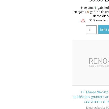
Pieejams
1
gab. nol
Pieejams
0
gab. noliktav
darba dien
Sūtīšanas ier
FT Marea 96->02
priekšējais gruntēts ar
caurumiem ar lie
Detaļas kods: 3