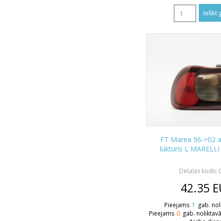
FT Marea 96->02 
lukturis L MARELLI
Detaļas kods: 
42.35
E
Pieejams
1
gab. nol
Pieejams
0
gab. noliktav