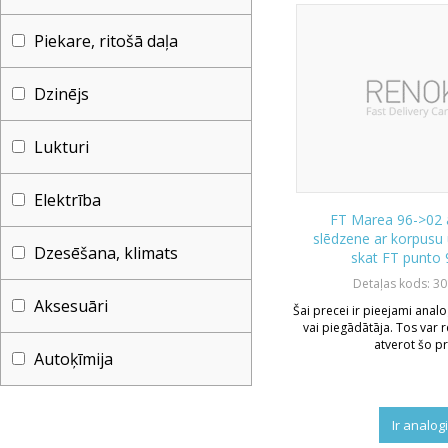
Piekare, ritošā daļa
Dzinējs
Lukturi
Elektrība
FT Marea 96->02 
slēdzene ar korpusu
Dzesēšana, klimats
skat FT punto 
Detaļas kods: 3
Aksesuāri
Šai precei ir pieejami analo
vai piegādātāja. Tos var r
atverot šo pr
Autoķīmija
Ir analog