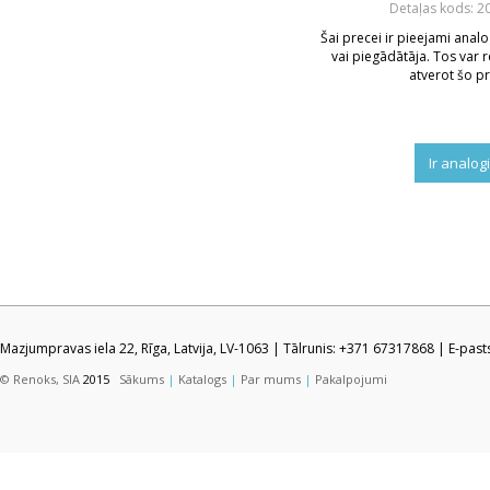
Detaļas kods: 2
Šai precei ir pieejami analo
vai piegādātāja. Tos var r
atverot šo pr
Ir analog
Mazjumpravas iela 22, Rīga, Latvija, LV-1063 | Tālrunis: +371 67317868 | E-pas
© Renoks, SIA
2015
Sākums
|
Katalogs
|
Par mums
|
Pakalpojumi