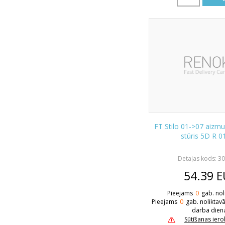
FT Stilo 01->07 aizmu
stūris 5D R 0
Detaļas kods: 3
54.39
E
Pieejams
0
gab. nol
Pieejams
0
gab. noliktav
darba dien
Sūtīšanas ier