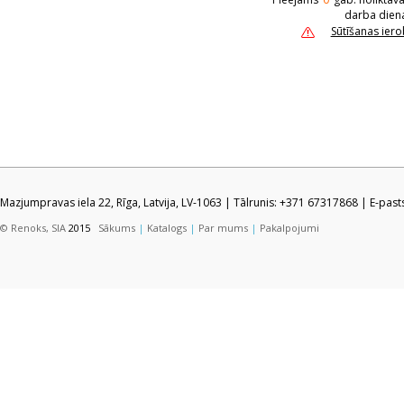
darba dien
Sūtīšanas ier
Mazjumpravas iela 22, Rīga, Latvija, LV-1063 | Tālrunis: +371 67317868 | E-pas
© Renoks, SIA
2015
Sākums
|
Katalogs
|
Par mums
|
Pakalpojumi