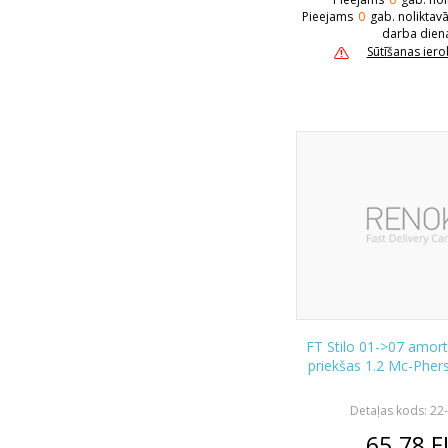
Pieejams
0
gab. noliktav
darba dien
Sūtīšanas ier
FT Stilo 01->07 amort
priekšas 1.2 Mc-Phe
Detaļas kods: 22
65.78
E