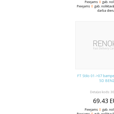
Pieejams
0
gab. nol
Pieejams
0
gab. noliktav
darba dien
FT Stilo 01->07 bamper
5D BEN
Detaļas kods: 3
69.43
E
Pieejams
0
gab. nol
Pieejams
0
gab. noliktav