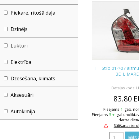
Piekare, ritošā daļa
Dzinējs
Lukturi
Elektrība
FT Stilo 01->07 aizmu
3D L MARE
Dzesēšana, klimats
Detaļas kods: 
Aksesuāri
83.80
E
Pieejams
1
gab. nol
Autoķīmija
Pieejams
5 +
gab. nolikta
darba dien
Sūtīšanas ier