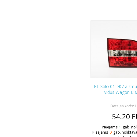
FT Stilo 01->07 aizmu
vidus Wagon L 
Detaļas kods: 
54.20
E
Pieejams
1
gab. nol
Pieejams
0
gab. noliktav