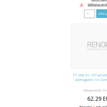
darba dien
Sūtīšanas ier
FT Stilo 01->07 amort
aizmugures 1.6 Com
Detaļas kods: 19
62.29
E
Pieejams
0
gab. nol