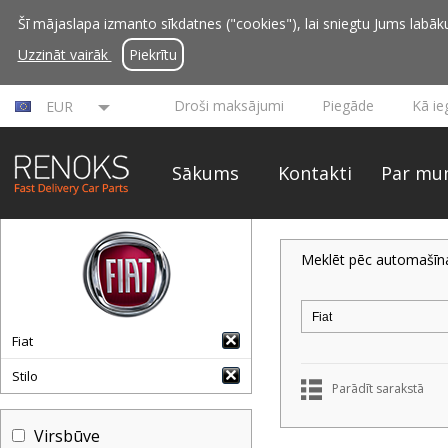
Šī mājaslapa izmanto sīkdatnes ("cookies"), lai sniegtu Jums labāku 
Uzzināt vairāk
Piekrītu
Droši maksājumi
Piegāde
Kā ie
EUR
Sākums
Kontakti
Par mu
Meklēt pēc automašīn
Fiat
Stilo
Parādīt sarakstā
Virsbūve