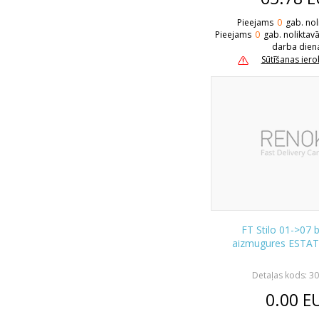
Pieejams
0
gab. nol
Pieejams
0
gab. noliktav
darba dien
Sūtīšanas ier
FT Stilo 01->07 
aizmugures ESTAT
Detaļas kods: 3
0.00
E