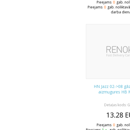
Pieejams
0
gab. nol
Pieejams
0
gab. noliktav
darba dien
HN Jazz 02->08 gāz
aizmugures HB 
Detaļas kods: 
13.28
E
Pieejams
0
gab. nol
Pieejams
5 +
gab. nolikta