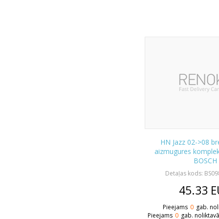
HN Jazz 02->08 br
aizmugures komplekt
BOSCH
Detaļas kods: BS0
45.33
E
Pieejams
0
gab. nol
Pieejams
0
gab. noliktav