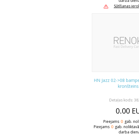
darba dien
Sūtīšanas ier
HN Jazz 02->08 bamper
kronšteins
Detaļas kods: 3
0.00
E
Pieejams
0
gab. nol
Pieejams
0
gab. noliktav
darba dien