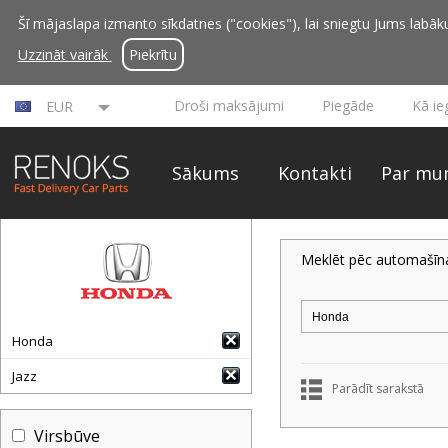
Šī mājaslapa izmanto sīkdatnes ("cookies"), lai sniegtu Jums labāku 
Uzzināt vairāk
Piekrītu
Droši maksājumi
Piegāde
Kā ie
EUR
Sākums
Kontakti
Par mu
Meklēt pēc automašīn
Honda
Jazz
Parādīt sarakstā
Virsbūve