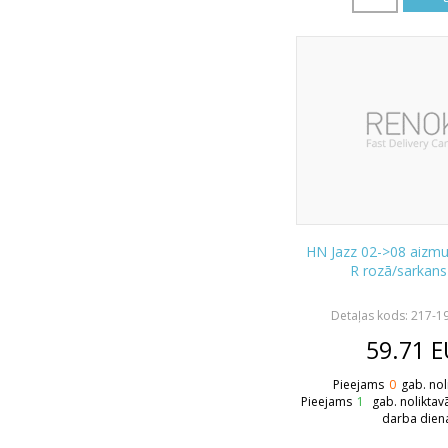
HN Jazz 02->08 aizmug
R rozā/sarkan
Detaļas kods: 217-1
59.71
E
Pieejams
0
gab. nol
Pieejams
1
gab. noliktav
darba dien