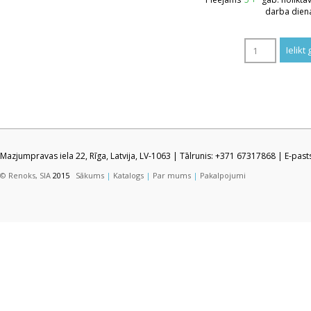
darba dien
Mazjumpravas iela 22, Rīga, Latvija, LV-1063 | Tālrunis: +371 67317868 | E-pas
© Renoks, SIA
2015
Sākums
|
Katalogs
|
Par mums
|
Pakalpojumi