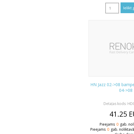
HN Jazz 02->08 bamper
04->08
Detaļas kods: H
41.25
E
Pieejams
0
gab. nol
Pieejams
0
gab. noliktav