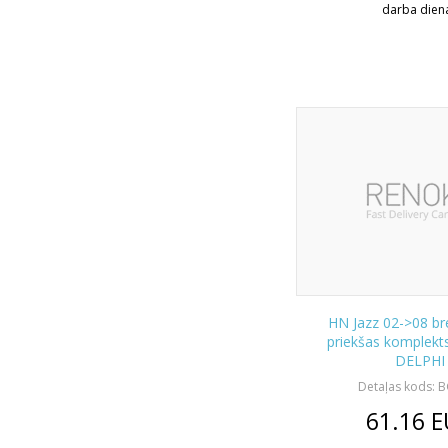
darba dien
HN Jazz 02->08 br
priekšas komplekts
DELPHI
Detaļas kods: 
61.16
E