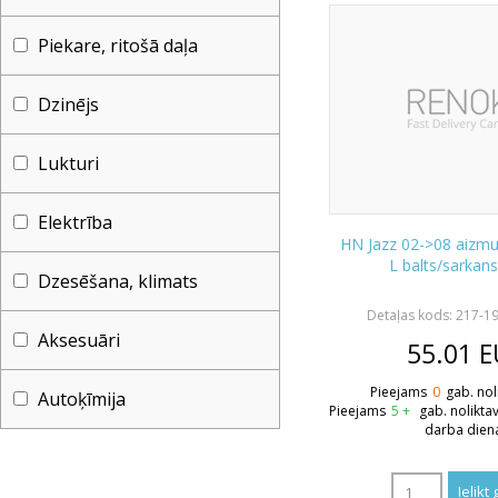
Piekare, ritošā daļa
Dzinējs
Lukturi
Elektrība
HN Jazz 02->08 aizmug
L balts/sarka
Dzesēšana, klimats
Detaļas kods: 217-
Aksesuāri
55.01
E
Pieejams
0
gab. nol
Autoķīmija
Pieejams
5 +
gab. nolikta
darba dien