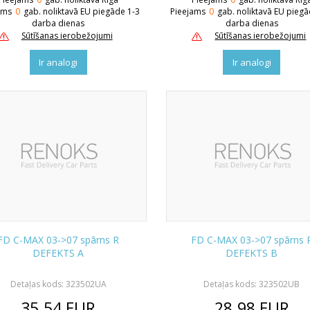
ams
0
gab. noliktavā EU piegāde 1-3
Pieejams
0
gab. noliktavā EU piegā
darba dienas
darba dienas
Sūtīšanas ierobežojumi
Sūtīšanas ierobežojumi
Ir analogi
Ir analogi
FD C-MAX 03->07 spārns R
FD C-MAX 03->07 spārns 
DEFEKTS A
DEFEKTS B
Detaļas kods: 323502UA
Detaļas kods: 323502UB
35.54
EUR
28.98
EUR