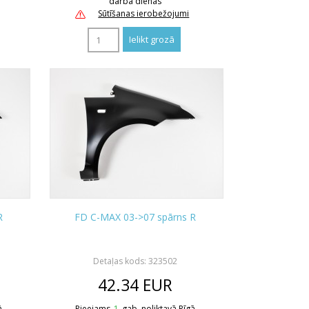
darba dienas
Sūtīšanas ierobežojumi
R
FD C-MAX 03->07 spārns R
Detaļas kods: 323502
42.34
EUR
ā
Pieejams
1
gab. noliktavā Rīgā