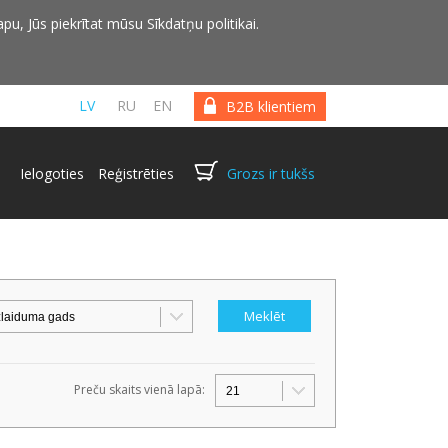
pu, Jūs piekrītat mūsu Sīkdatņu politikai.
LV
RU
EN
B2B klientiem
Ielogoties
Reģistrēties
Grozs ir tukšs
Preču skaits vienā lapā: