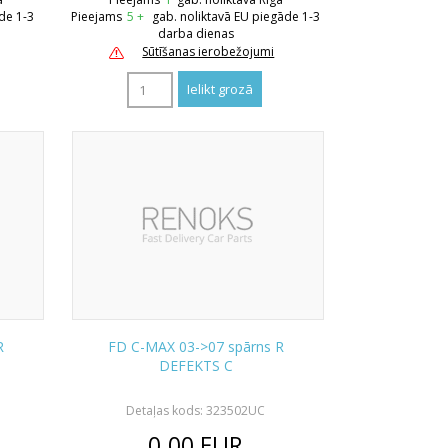
de 1-3
Pieejams
5 +
gab. noliktavā EU piegāde 1-3
darba dienas
Sūtīšanas ierobežojumi
R
FD C-MAX 03->07 spārns R
DEFEKTS C
Detaļas kods: 323502UC
0.00
EUR