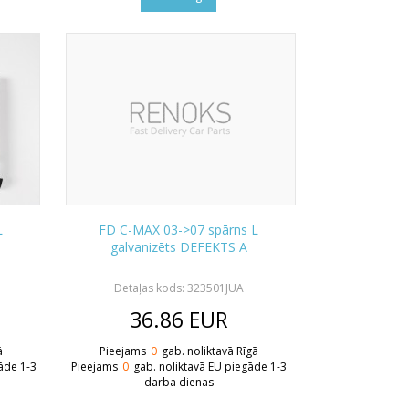
L
FD C-MAX 03->07 spārns L
galvanizēts DEFEKTS A
Detaļas kods: 323501JUA
36.86
EUR
ā
Pieejams
0
gab. noliktavā Rīgā
āde 1-3
Pieejams
0
gab. noliktavā EU piegāde 1-3
darba dienas