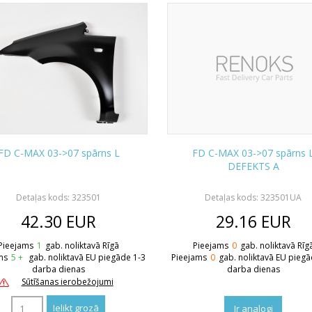
FD C-MAX 03->07 spārns L
FD C-MAX 03->07 spārns 
DEFEKTS A
Detaļas kods: 323501
Detaļas kods: 323501UA
42.30
EUR
29.16
EUR
Pieejams
1
gab. noliktavā Rīgā
Pieejams
0
gab. noliktavā Rīg
ms
5 +
gab. noliktavā EU piegāde 1-3
Pieejams
0
gab. noliktavā EU piegā
darba dienas
darba dienas
Sūtīšanas ierobežojumi
Ir analogi