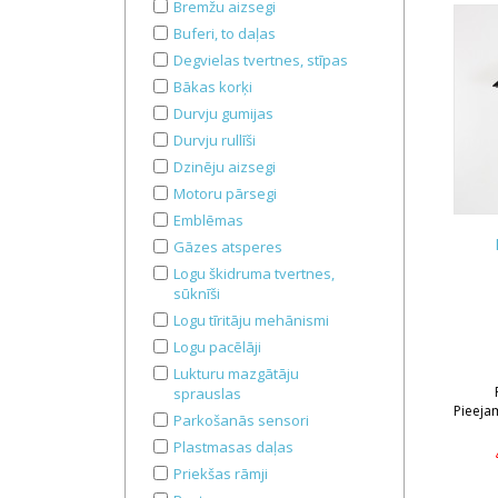
Bremžu aizsegi
Buferi, to daļas
Degvielas tvertnes, stīpas
Bākas korķi
Durvju gumijas
Durvju rullīši
Dzinēju aizsegi
Motoru pārsegi
Emblēmas
Gāzes atsperes
Logu škidruma tvertnes,
sūknīši
Logu tīritāju mehānismi
Logu pacēlāji
Lukturu mazgātāju
sprauslas
Pieeja
Parkošanās sensori
Plastmasas daļas
Priekšas rāmji