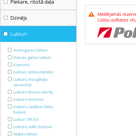
Piekare, ritošā daļa
Meklējamās rezerves
Dzinējs
Lūdzu izvēlaties ci
Lukturi
Aizmugures lukturi
Dienas gaitas lukturi
Ksenons
Lukturi, remkomplekti
Lukturu mazgātāju
sprauslas
Lukturu līmeņa devēji
Lukturu motoriņi
Lukturu vadības bloki,
balasti
Lukturi TRUCK
Lukturu stikli, korpusi
Miglas lukturi