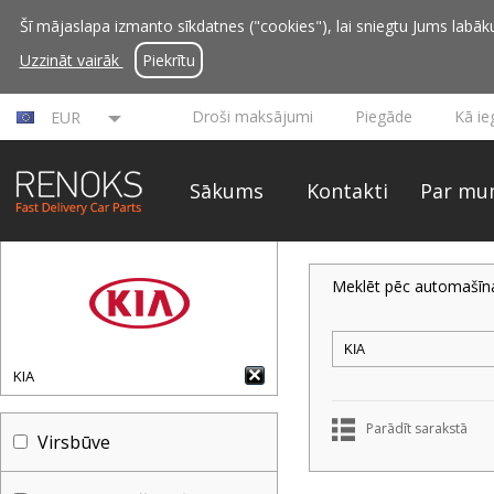
Šī mājaslapa izmanto sīkdatnes ("cookies"), lai sniegtu Jums labāku 
Uzzināt vairāk
Piekrītu
Droši maksājumi
Piegāde
Kā ie
EUR
Sākums
Kontakti
Par mu
Meklēt pēc automašīn
KIA
Parādīt sarakstā
Virsbūve