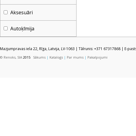
Aksesuāri
Autoķīmija
Mazjumpravas iela 22, Rīga, Latvija, LV-1063 | Tālrunis: +371 67317868 | E-pas
© Renoks, SIA
2015
Sākums
|
Katalogs
|
Par mums
|
Pakalpojumi