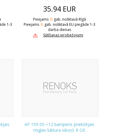
35.94
EUR
ā
Pieejams
0
gab. noliktavā Rīgā
āde 1-3
Pieejams
0
gab. noliktavā EU piegāde 1-3
darba dienas
Sūtīšanas ierobežojumi
ējais
AF 159 05->12 bamperis priekšējais
E
miglas luktura vāciņš R OE