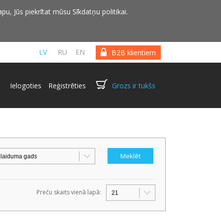
pu, Jūs piekrītat mūsu Sīkdatņu politikai.
LV
RU
EN
B2B klientiem
Ielogoties
Reģistrēties
Grozs ir tukšs
Preču skaits vienā lapā: