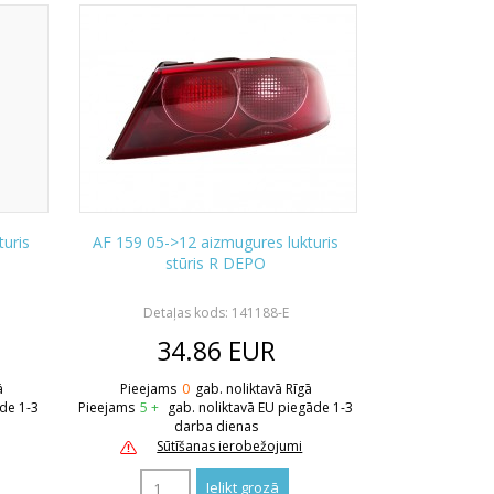
turis
AF 159 05->12 aizmugures lukturis
stūris R DEPO
Detaļas kods: 141188-E
34.86
EUR
ā
Pieejams
0
gab. noliktavā Rīgā
āde 1-3
Pieejams
5 +
gab. noliktavā EU piegāde 1-3
darba dienas
Sūtīšanas ierobežojumi