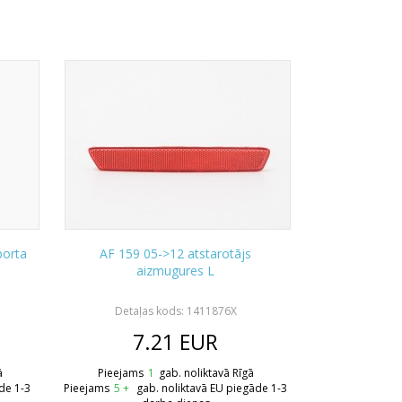
porta
AF 159 05->12 atstarotājs
aizmugures L
Detaļas kods: 1411876X
7.21
EUR
ā
Pieejams
1
gab. noliktavā Rīgā
de 1-3
Pieejams
5 +
gab. noliktavā EU piegāde 1-3