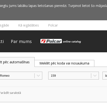
iegtu Jums labāku lapas lietošanas pieredzi. Turpinot lietot šo mājasla
iegāde
Kā iegādāties
Polcar
ti
Par mums
ēt pēc automašīnas
Meklēt pēc koda vai nosaukuma
Parādīt sarakstā