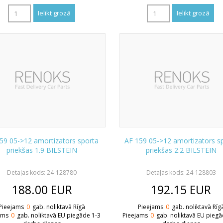
59 05->12 amortizators sporta
AF 159 05->12 amortizators s
priekšas 1.9 BILSTEIN
priekšas 2.2 BILSTEIN
Detaļas kods: 24-128780
Detaļas kods: 24-128803
188.00
EUR
192.15
EUR
Pieejams
0
gab. noliktavā Rīgā
Pieejams
0
gab. noliktavā Rīg
ams
0
gab. noliktavā EU piegāde 1-3
Pieejams
0
gab. noliktavā EU piegā