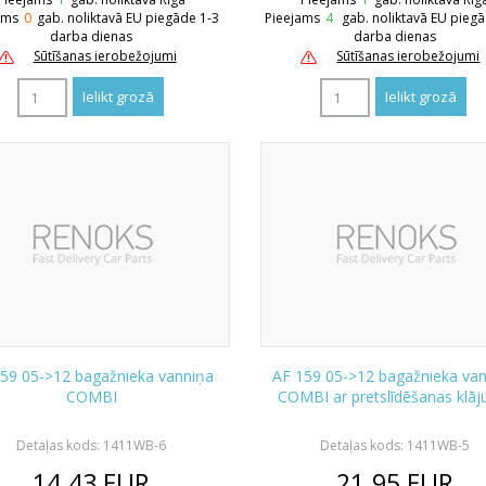
ams
0
gab. noliktavā EU piegāde 1-3
Pieejams
4
gab. noliktavā EU pieg
darba dienas
darba dienas
Sūtīšanas ierobežojumi
Sūtīšanas ierobežojumi
59 05->12 bagažnieka vanniņa
AF 159 05->12 bagažnieka va
COMBI
COMBI ar pretslīdēšanas klā
Detaļas kods: 1411WB-6
Detaļas kods: 1411WB-5
14.43
EUR
21.95
EUR