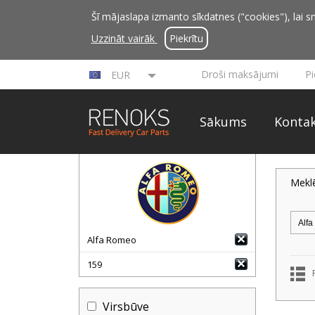
Šī mājaslapa izmanto sīkdatnes ("cookies"), lai sn
Uzzināt vairāk
Piekrītu
Droši maksājumi
P
EUR
Sākums
Kontak
Mekl
Alfa Romeo
159
Virsbūve