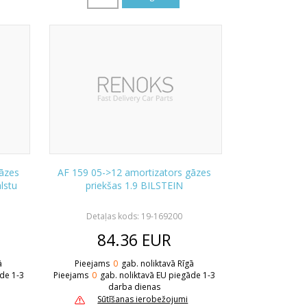
āzes
AF 159 05->12 amortizators gāzes
lstu
priekšas 1.9 BILSTEIN
Detaļas kods: 19-169200
84.36
EUR
ā
Pieejams
0
gab. noliktavā Rīgā
āde 1-3
Pieejams
0
gab. noliktavā EU piegāde 1-3
darba dienas
Sūtīšanas ierobežojumi