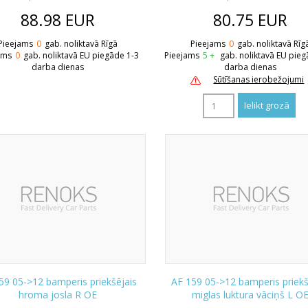
88.98
EUR
80.75
EUR
Pieejams
0
gab. noliktavā Rīgā
Pieejams
0
gab. noliktavā Rīg
ams
0
gab. noliktavā EU piegāde 1-3
Pieejams
5 +
gab. noliktavā EU pieg
darba dienas
darba dienas
Sūtīšanas ierobežojumi
59 05->12 bamperis priekšējais
AF 159 05->12 bamperis priekš
hroma josla R OE
miglas luktura vāciņš L O