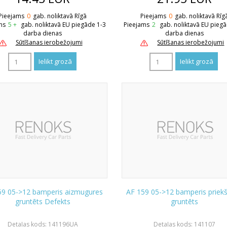
Pieejams
0
gab. noliktavā Rīgā
Pieejams
0
gab. noliktavā Rīg
ms
5 +
gab. noliktavā EU piegāde 1-3
Pieejams
2
gab. noliktavā EU pieg
darba dienas
darba dienas
Sūtīšanas ierobežojumi
Sūtīšanas ierobežojumi
59 05->12 bamperis aizmugures
AF 159 05->12 bamperis priekš
gruntēts Defekts
gruntēts
Detaļas kods: 141196UA
Detaļas kods: 141107