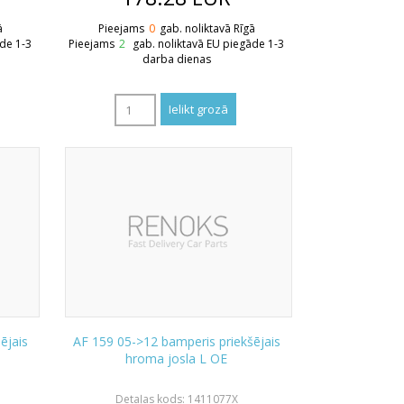
ā
Pieejams
0
gab. noliktavā Rīgā
āde 1-3
Pieejams
2
gab. noliktavā EU piegāde 1-3
darba dienas
ējais
AF 159 05->12 bamperis priekšējais
hroma josla L OE
Detaļas kods: 1411077X