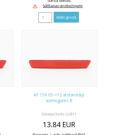
darba dienas
Sūtīšanas ierobežojumi
s
AF 159 05->12 atstarotājs
aizmugures R
Detaļas kods: LLI811
13.84
EUR
ā
Pieejams
1
gab. noliktavā Rīgā