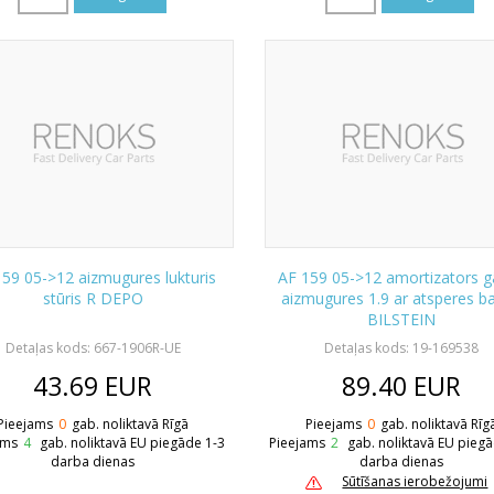
59 05->12 aizmugures lukturis
AF 159 05->12 amortizators g
stūris R DEPO
aizmugures 1.9 ar atsperes ba
BILSTEIN
Detaļas kods: 667-1906R-UE
Detaļas kods: 19-169538
43.69
EUR
89.40
EUR
Pieejams
0
gab. noliktavā Rīgā
Pieejams
0
gab. noliktavā Rīg
ams
4
gab. noliktavā EU piegāde 1-3
Pieejams
2
gab. noliktavā EU pieg
darba dienas
darba dienas
Sūtīšanas ierobežojumi