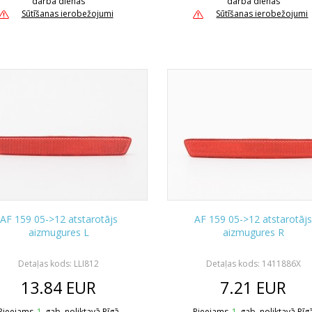
darba dienas
darba dienas
Sūtīšanas ierobežojumi
Sūtīšanas ierobežojumi
AF 159 05->12 atstarotājs
AF 159 05->12 atstarotāj
aizmugures L
aizmugures R
Detaļas kods: LLI812
Detaļas kods: 1411886X
13.84
EUR
7.21
EUR
Pieejams
1
gab. noliktavā Rīgā
Pieejams
1
gab. noliktavā Rīg