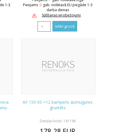
āde 1-3
Pieejams
0
gab. noliktavā EU piegāde 1-3
darba dienas
Sūtīšanas ierobežojumi
nniņa
AF 159 05->12 bamperis aizmugures
jumu
gruntēts
Detaļas kods: 141196
178.28
EUR