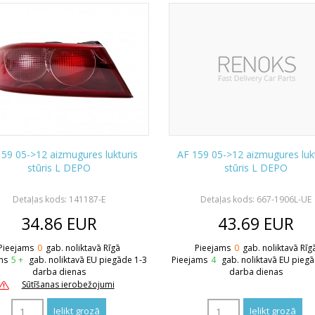
59 05->12 aizmugures lukturis
AF 159 05->12 aizmugures luk
stūris L DEPO
stūris L DEPO
Detaļas kods: 141187-E
Detaļas kods: 667-1906L-UE
34.86
EUR
43.69
EUR
Pieejams
0
gab. noliktavā Rīgā
Pieejams
0
gab. noliktavā Rīg
ms
5 +
gab. noliktavā EU piegāde 1-3
Pieejams
4
gab. noliktavā EU pieg
darba dienas
darba dienas
Sūtīšanas ierobežojumi